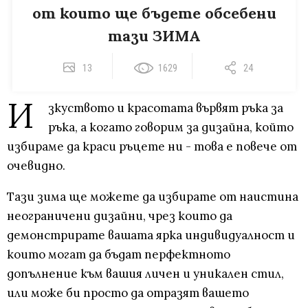
от които ще бъдете обсебени
тази ЗИМА
13
1629
24
И
зкуството и красотата вървят ръка за
ръка, а когато говорим за дизайна, който
избираме да краси ръцете ни - това е повече от
очевидно.
Тази зима ще можете да избирате от наистина
неограничени дизайни, чрез които да
демонстрирате вашата ярка индивидуалност и
които могат да бъдат перфектното
допълнение към вашия личен и уникален стил,
или може би просто да отразят вашето