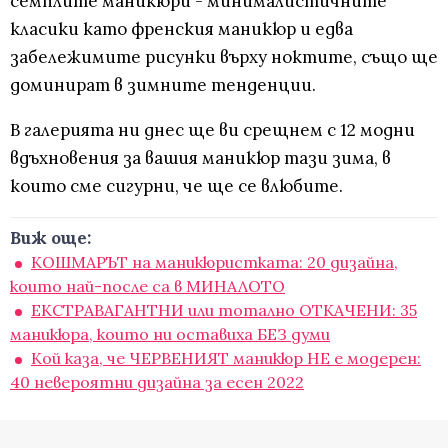
семплите маникюри - минималистичните
класики като френския маникюр и едва
забележимите рисунки върху ноктите, също ще
доминират в зимните тенденции.
В галерията ни днес ще ви срещнем с 12 модни
вдъхновения за вашия маникюр тази зима, в
които сме сигурни, че ще се влюбите.
Виж още:
КОШМАРЪТ на маникюристката: 20 дизайна,
които най-после са в МИНАЛОТО
ЕКСТРАВАГАНТНИ или тотално ОТКАЧЕНИ: 35
маникюра, които ни оставиха БЕЗ думи
Кой каза, че ЧЕРВЕНИЯТ маникюр НЕ е модерен:
40 невероятни дизайна за есен 2022