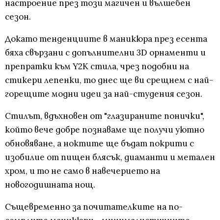
настроение през този магичен и вълшебен
сезон.
Докато тенденциите в маникюра през есента
бяха свързани с допълнителни 3D орнаменти и
препратки към Y2K стила, чрез подобни на
стикери лепенки, то днес ще ви срещнем с най-
горещите модни идеи за най-студения сезон.
Стилът, вдъхновен от "глазираните понички",
който вече добре познаваме ще получи уютно
обновяване, а ноктите ще бъдат покрити с
изобилие от пищен блясък, диаманти и метален
хром, и то не само в навечерието на
новогодишната нощ.
Същевременно за почитателките на по-