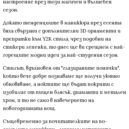
настроение през този магичен и вълшебен
сезон.
Докато тенденциите в маникюра през есента
бяха свързани с допълнителни 3D орнаменти и
препратки към Y2K стила, чрез подобни на
стикери лепенки, то днес ще ви срещнем с най-
горещите модни идеи за най-студения сезон.
Стилът, вдъхновен от "глазираните понички",
който вече добре познаваме ще получи уютно
обновяване, а ноктите ще бъдат покрити с
изобилие от пищен блясък, диаманти и метален
хром, и то не само в навечерието на
новогодишната нощ.
Същевременно за почитателките на по-