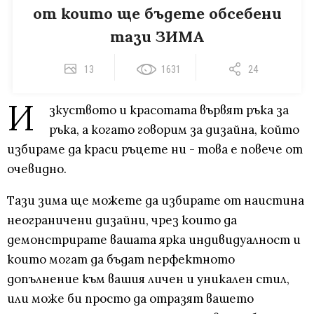
от които ще бъдете обсебени
тази ЗИМА
13
1631
24
И
зкуството и красотата вървят ръка за
ръка, а когато говорим за дизайна, който
избираме да краси ръцете ни - това е повече от
очевидно.
Тази зима ще можете да избирате от наистина
неограничени дизайни, чрез които да
демонстрирате вашата ярка индивидуалност и
които могат да бъдат перфектното
допълнение към вашия личен и уникален стил,
или може би просто да отразят вашето