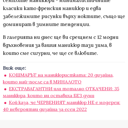
семплите маникюри - минималистичните
класики като френския маникюр и едва
забележимите рисунки върху ноктите, също ще
доминират в зимните тенденции.
В галерията ни днес ще ви срещнем с 12 модни
вдъхновения за вашия маникюр тази зима, в
които сме сигурни, че ще се влюбите.
Виж още:
КОШМАРЪТ на маникюристката: 20 дизайна,
които най-после са в МИНАЛОТО
ЕКСТРАВАГАНТНИ или тотално ОТКАЧЕНИ: 35
маникюра, които ни оставиха БЕЗ думи
Кой каза, че ЧЕРВЕНИЯТ маникюр НЕ е модерен:
40 невероятни дизайна за есен 2022