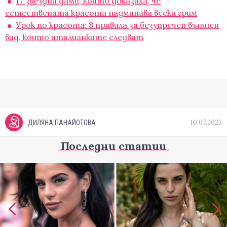
17 звездни дами, които доказаха, че
естествената красота надминава всеки грим
Урок по красота: 8 правила за безупречен външен
вид, които италианките следват
10.07.2023
ДИЛЯНА ПАНАЙОТОВА
Последни статии