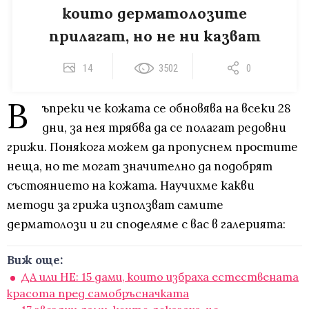
които дерматолозите
прилагат, но не ни казват
14
3502
0
В
ъпреки че кожата се обновява на всеки 28
дни, за нея трябва да се полагат редовни
грижи. Понякога можем да пропуснем простите
неща, но те могат значително да подобрят
състоянието на кожата. Научихме какви
методи за грижа използват самите
дерматолози и ги споделяме с вас в галерията:
Виж още:
ДА или НЕ: 15 дами, които избраха естествената
красота пред самобръсначката