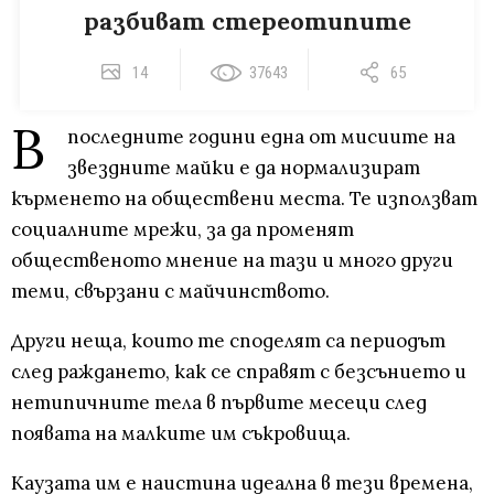
разбиват стереотипите
14
37643
65
В
последните години една от мисиите на
звездните майки е да нормализират
кърменето на обществени места. Те използват
социалните мрежи, за да променят
общественото мнение на тази и много други
теми, свързани с майчинството.
Други неща, които те споделят са периодът
след раждането, как се справят с безсънието и
нетипичните тела в първите месеци след
появата на малките им съкровища.
Каузата им е наистина идеална в тези времена,