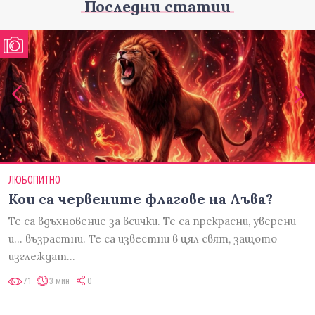
Последни статии
ЛЮБОПИТНО
Кои са червените флагове на Лъва?
Те са вдъхновение за всички. Те са прекрасни, уверени
и... възрастни. Те са известни в цял свят, защото
изглеждат…
71
3 мин
0