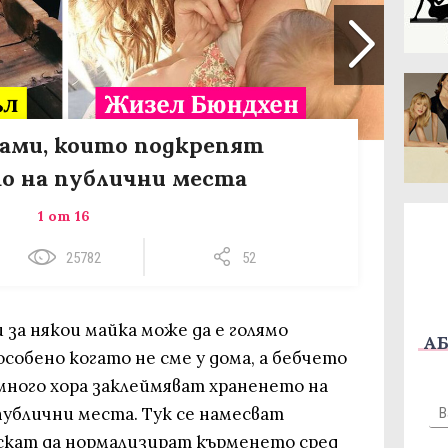
 дами, които подкрепят
о на публични мeста
1 от 16
25782
52
 за някои майка може да е голямо
АБ
собено когато не сме у дома, а бебчето
, много хора заклеймяват храненето на
публични места. Тук се намесват
скат да нормализират кърменето сред