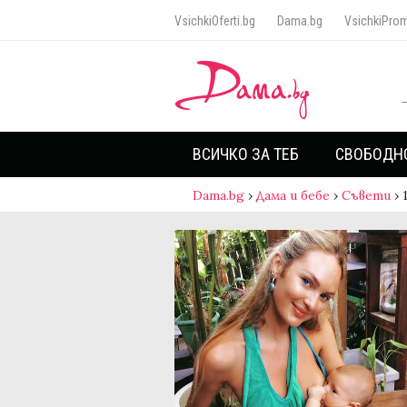
VsichkiOferti.bg
Dama.bg
VsichkiProm
ВСИЧКО ЗА ТЕБ
СВОБОДН
Dama.bg
›
Дама и бебе
›
Съвети
›