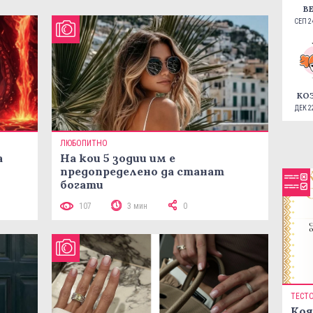
В
СЕП 24
КО
ДЕК 22
ЛЮБОПИТНО
а
На кои 5 зодии им е
предопределено да станат
богати
107
3 мин
0
ТЕСТ
Коя