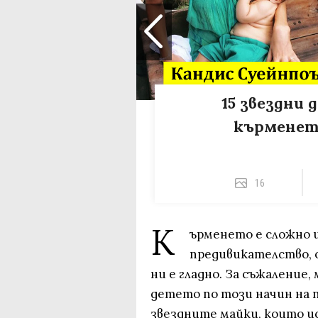
15 звездни
кърменет
16
К
ърменето е сложно и
предивикателство, о
ни е гладно. За съжаление
детето по този начин на 
звездните майки, които и