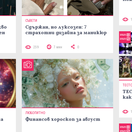
СЪВЕТИ
кво
Сдържан, но луксозен: 7
ен
страхотни дизайна за маникюр
259
7 мин
0
ТЕСТ
ТЕС
как
ЛЮБОПИТНО
на
Финансов хороскоп за август