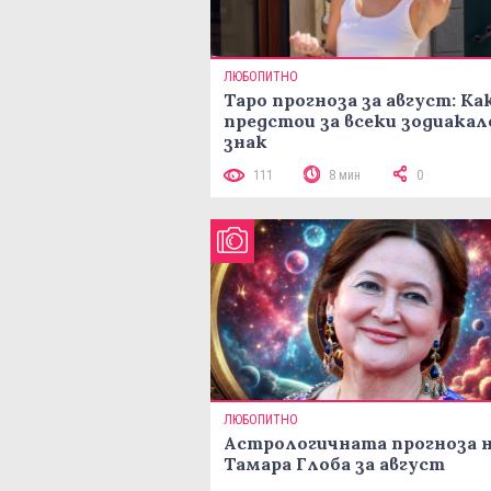
ЛЮБОПИТНО
Таро прогноза за август: Ка
предстои за всеки зодиакал
знак
111
8 мин
0
ЛЮБОПИТНО
Астрологичната прогноза 
Тамара Глоба за август