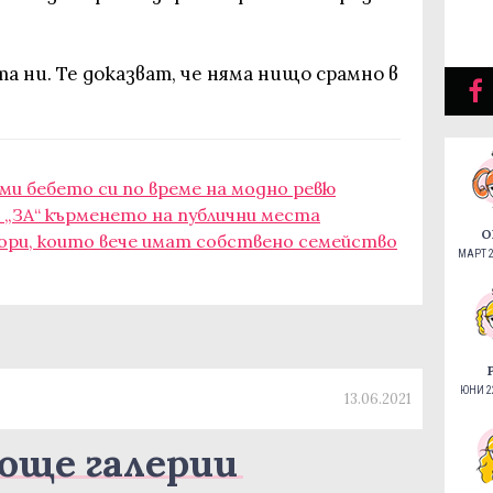
а ни. Те доказват, че няма нищо срамно в
ми бебето си по време на модно ревю
а „ЗА“ кърменето на публични места
О
тьори, които вече имат собствено семейство
МАРТ 2
ЮНИ 22
13.06.2021
още галерии