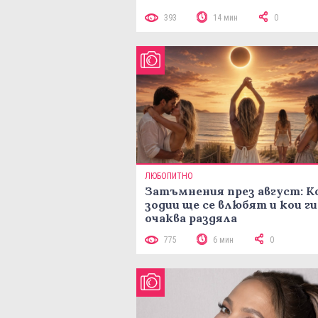
393
14 мин
0
ЛЮБОПИТНО
Затъмнения през август: К
зодии ще се влюбят и кои ги
очаква раздяла
775
6 мин
0