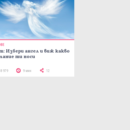
ОВЕ
т: Избери ангел и виж какво
лание ти носи
18 979
9 мин
12