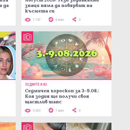
а да
знаци няма да повярват на
късмета си
1 147
6 мин
0
ЗОДИИТЕ И АЗ
Седмичен хороскоп за 3-9.08.:
Коя зодия ще получи своя
щастлив шанс
3 653
7 мин
0