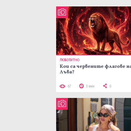
ЛЮБОПИТНО
Кои са червените флагове н
Лъва?
67
3 мин
0