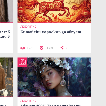
ЛЮБОПИТНО
ле: 5
Китайски хороскоп за август
ции в
5 278
11 мин
0
ЛЮБОПИТНО
иха
Август 2026: Тези зодиакални