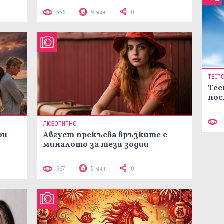
556
9 мин
0
ТЕСТ
Тес
пос
ЛЮБОПИТНО
ои
Август прекъсва връзките с
миналото за тези зодии
967
5 мин
0