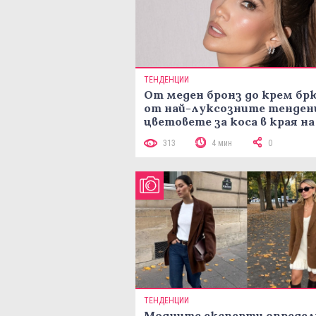
ТЕНДЕНЦИИ
От меден бронз до крем брю
от най-луксозните тенден
цветовете за коса в края на
лятото
313
4 мин
0
ТЕНДЕНЦИИ
Модните експерти определ