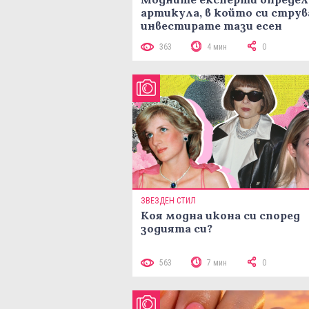
артикула, в който си струв
инвестирате тази есен
363
4 мин
0
ЗВЕЗДЕН СТИЛ
Коя модна икона си според
зодията си?
563
7 мин
0