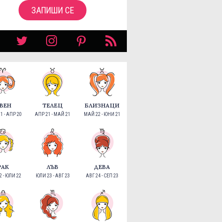
ЗАПИШИ СЕ
ВЕН
ТЕЛЕЦ
БЛИЗНАЦИ
1 - АПР 20
АПР 21 - МАЙ 21
МАЙ 22 - ЮНИ 21
РАК
ЛЪВ
ДЕВА
 - ЮЛИ 22
ЮЛИ 23 - АВГ 23
АВГ 24 - СЕП 23