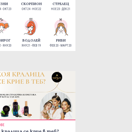
ЕЗНИ
СКОРПИОН
СТРЕЛЕЦ
 - ОКТ 23
ОКТ 24 - НОЕ 22
НОЕ 23 - ДЕК 21
ЗИРОГ
ВОДОЛЕЙ
РИБИ
 - ЯНУ 20
ЯНУ 21 - ФЕВ 19
ФЕВ 20 - МАРТ 20
ОВЕ
 кралица се крие в теб?