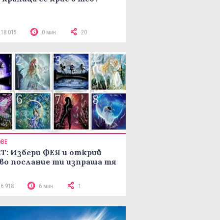
118 015
0 мин
20
ОВЕ
Т: Избери ФЕЯ и открий
во послание ти изпраща тя
16 918
6 мин
1