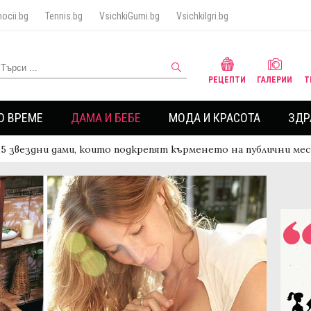
ocii.bg
Tennis.bg
VsichkiGumi.bg
VsichkiIgri.bg
РЕЦЕПТИ
ГАЛЕРИИ
Т
О ВРЕМЕ
ДАМА И БЕБЕ
МОДА И КРАСОТА
ЗДР
15 звездни дами, които подкрепят кърменето на публични мe