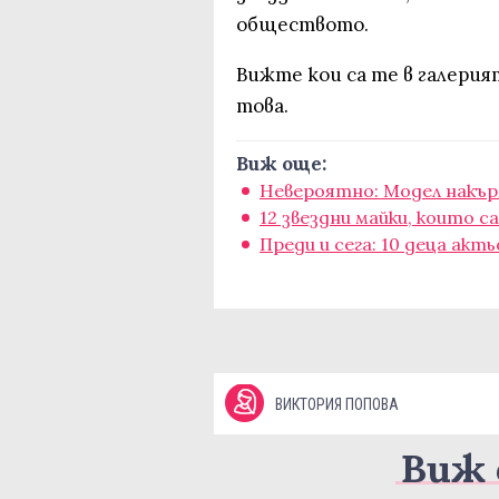
обществото.
Вижте кои са те в галерият
това.
Виж още:
Невероятно: Модел накър
12 звездни майки, които с
Преди и сега: 10 деца ак
ВИКТОРИЯ ПОПОВА
Виж 