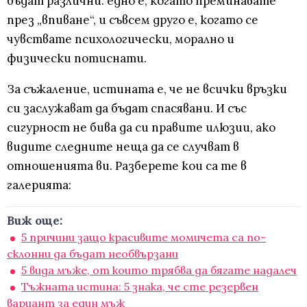
бъдат различни: едно е, когато преминавате
през „впиване“, и съвсем друго е, когато се
чувствате психологически, морално и
физически потиснати.
За съжаление, истината е, че не всички връзки
си заслужават да бъдат спасявани. И със
сигурност не бива да си правите илюзии, ако
видите следните неща да се случват в
отношенията ви. Разберете кои са те в
галерията:
Виж още:
5 причини защо красивите момичета са по-
склонни да бъдат необвързани
5 вида мъже, от които трябва да бягате надалеч
Тъжната истина: 5 знака, че сте резервен
вариант за един мъж