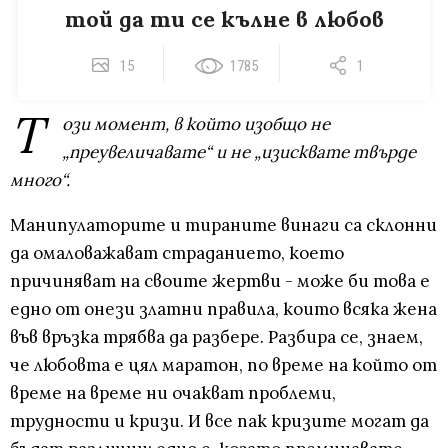
той да ти се кълне в любов
15
1785
1
Т
ози момент, в който изобщо не
„преувеличавате“ и не „изисквате твърде
много“.
Манипулаторите и тираните винаги са склонни
да омаловажават страданието, което
причиняват на своите жертви - може би това е
едно от онези златни правила, които всяка жена
във връзка трябва да разбере. Разбира се, знаем,
че любовта е цял маратон, по време на който от
време на време ни очакват проблеми,
трудности и кризи. И все пак кризите могат да