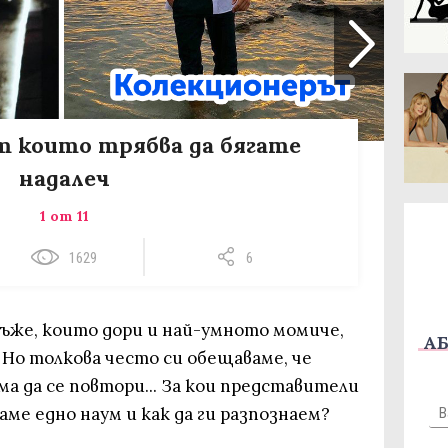
от които трябва да бягате
надалеч
1 от 11
1629
6
ъже, които дори и най-умното момиче,
АБ
 Но толкова често си обещаваме, че
а да се повтори... За кои представители
аме едно наум и как да ги разпознаем?