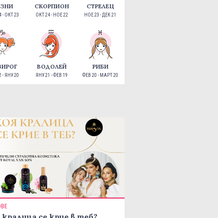
ЕЗНИ
СКОРПИОН
СТРЕЛЕЦ
 - ОКТ 23
ОКТ 24 - НОЕ 22
НОЕ 23 - ДЕК 21
ЗИРОГ
ВОДОЛЕЙ
РИБИ
 - ЯНУ 20
ЯНУ 21 - ФЕВ 19
ФЕВ 20 - МАРТ 20
ОВЕ
 кралица се крие в теб?