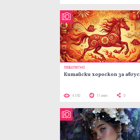
ЛЮБОПИТНО
Китайски хороскоп за авгу
4 592
11 мин
0