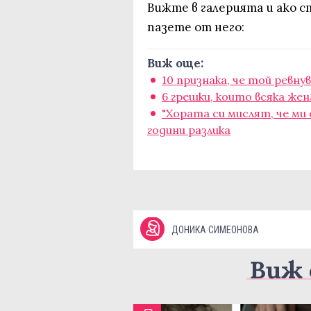
Вижте в галерията и ако с
пазете от него:
Виж още:
10 признака, че той ревнув
6 грешки, които всяка же
"Хората си мислят, че ми 
години разлика
ДОНИКА СИМЕОНОВА
Виж 