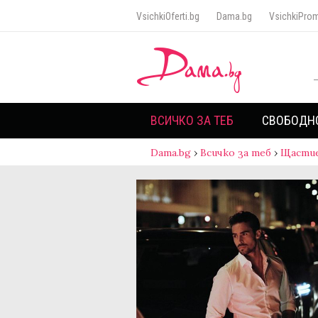
VsichkiOferti.bg
Dama.bg
VsichkiProm
ВСИЧКО ЗА ТЕБ
СВОБОДН
Dama.bg
›
Всичко за теб
›
Щасти