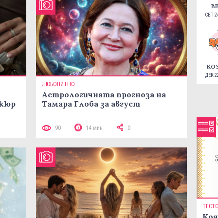
В
СЕП 24
КО
ДЕК 22
ЛЮБОПИТНО
Астрологичната прогноза на
икюр
Тамара Глоба за август
90
14 мин
0
ТЕСТ
Коя