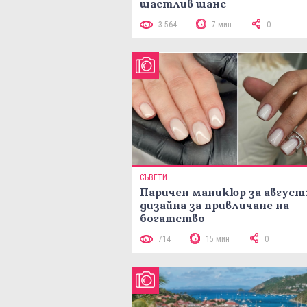
щастлив шанс
3 564
7 мин
0
СЪВЕТИ
Паричен маникюр за август:
дизайна за привличане на
богатство
714
15 мин
0