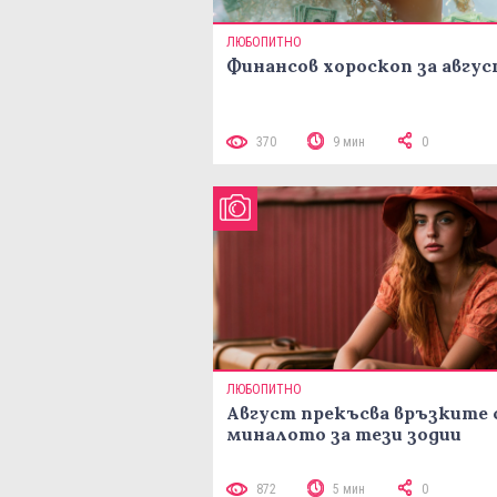
ЛЮБОПИТНО
Финансов хороскоп за авгу
370
9 мин
0
ЛЮБОПИТНО
Август прекъсва връзките 
миналото за тези зодии
872
5 мин
0