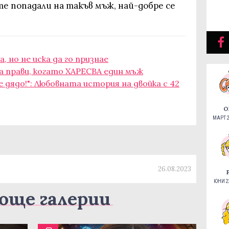
те попадали на такъв мъж, най-добре се
а, но не иска да го признае
на прави, когато ХАРЕСВА един мъж
е дядо!": Любовната история на двойка с 42
О
МАРТ 2
26.08.2023
ЮНИ 22
още галерии