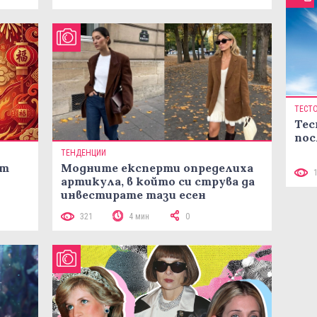
ТЕСТ
Тес
пос
ТЕНДЕНЦИИ
ст
Модните експерти определиха
артикула, в който си струва да
инвестирате тази есен
321
4 мин
0