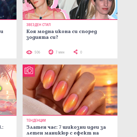
ЗВЕЗДЕН СТИЛ
ни
Коя модна икона си според
зодията си?
506
7 мин
0
ТЕНДЕНЦИИ
.:
Златен час: 7 шикозни идеи за
летен маникюр с ефект на