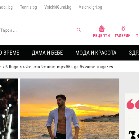
ocii.bg
Tennis.bg
VsichkiGumi.bg
VsichkiIgri.bg
РЕЦЕПТИ
ГАЛЕРИИ
Т
О ВРЕМЕ
ДАМА И БЕБЕ
МОДА И КРАСОТА
ЗДР
е
›
5 вида мъже, от които трябва да бягате надалеч