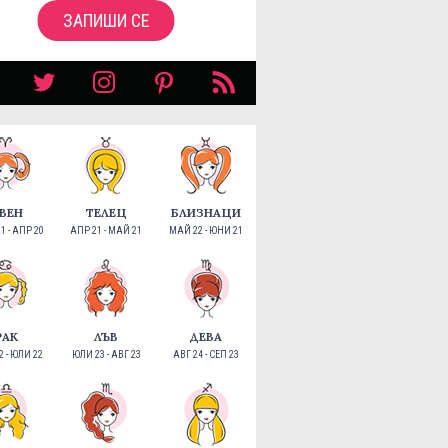
ЗАПИШИ СЕ
ВЕН
ТЕЛЕЦ
БЛИЗНАЦИ
1 - АПР 20
АПР 21 - МАЙ 21
МАЙ 22 - ЮНИ 21
РАК
ЛЪВ
ДЕВА
 - ЮЛИ 22
ЮЛИ 23 - АВГ 23
АВГ 24 - СЕП 23