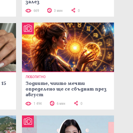
залез
669
3 мин
0
ЛЮБОПИТНО
 15
Зодиите, чиито мечти
определено ще се сбъднат през
август
1 494
6 мин
0