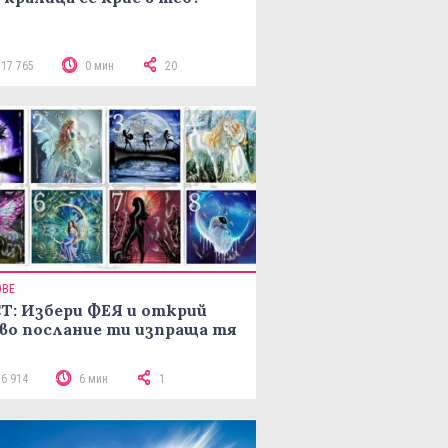
117 765
0 мин
20
ОВЕ
Т: Избери ФЕЯ и открий
во послание ти изпраща тя
16 914
6 мин
1