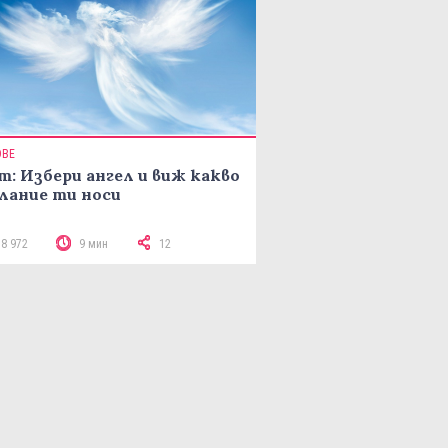
ОВЕ
т: Избери ангел и виж какво
лание ти носи
18 972
9 мин
12