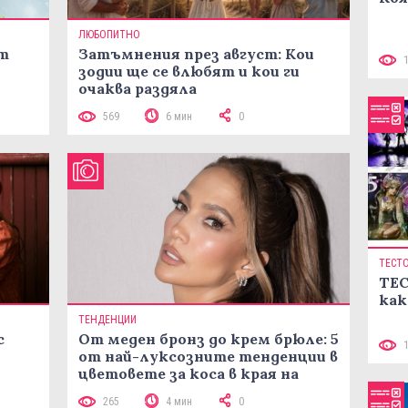
ЛЮБОПИТНО
ст
Затъмнения през август: Кои
зодии ще се влюбят и кои ги
очаква раздяла
569
6 мин
0
ТЕСТ
ТЕС
как
ТЕНДЕНЦИИ
с
От меден бронз до крем брюле: 5
от най-луксозните тенденции в
цветовете за коса в края на
лятото
265
4 мин
0