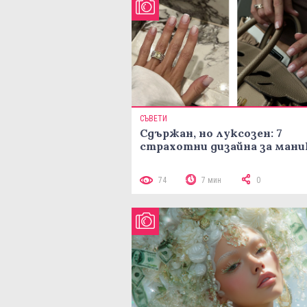
СЪВЕТИ
Сдържан, но луксозен: 7
страхотни дизайна за ман
74
7 мин
0