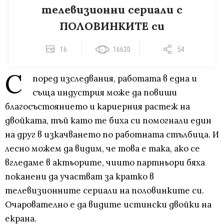
телевизионни сериали с
ПОЛОВИНКИТЕ си
16
16620
54
С
поред изследвания, работата в една и
съща индустрия може да повиши
благосъстоянието и кариерния растеж на
двойката, тъй като те биха си помогнали един
на друг в изкачването по работната стълбица. И
лесно можем да видим, че това е така, ако се
вгледаме в актьорите, чиито партньори бяха
поканени да участват за кратко в
телевизионните сериали на половинките си.
Очарователно е да видите истински двойки на
екрана.