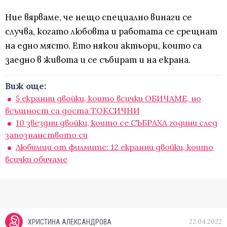
Ние вярваме, че нещо специално винаги се
случва, когато любовта и работата се срещнат
на едно място. Ето някои актьори, които са
заедно в живота и се събират и на екрана.
Виж още:
5 екранни двойки, които всички ОБИЧАМЕ, но
всъщност са доста ТОКСИЧНИ
10 звездни двойки, които се СЪБРАХА години след
запознанството си
Любимци от филмите: 12 екранни двойки, които
всички обичаме
22.04.2022
ХРИСТИНА АЛЕКСАНДРОВА