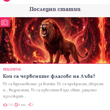
Последни статии
ЛЮБОПИТНО
Кои са червените флагове на Лъва?
Те са вдъхновение за всички. Те са прекрасни, уверени
и... възрастни. Те са известни в цял свят, защото
изглеждат…
110
3 мин
0