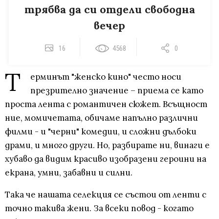
трябва да си отдели свободна
вечер
16
4568
0
Т
ерминът "женско кино" често носи
презрително значение – приема се като
проста лента с романтичен сюжет. Всъщност
ние, момичетата, обичаме напълно различни
филми - и "черни" комедии, и сложни дълбоки
драми, и много други. Но, разбирате ни, винаги е
хубаво да видим красиво изобразени героини на
екрана, умни, забавни и силни.
Така че нашата селекция се състои от ленти с
точно такива жени. За всеки повод - когато