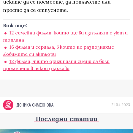
искате да се посмеете, да поплачете или
просто да се отпуснете.
Виж още:
12 семейни филма, които ще ви изпълнят с уют и
топлина
16 филма и сериала, в които не разпознахме
любимите си актьори
12 филма, чиито оригинални сцени са били
променени в някои държави
21.04.2023
ДОНИКА СИМЕОНОВА
Последни статии