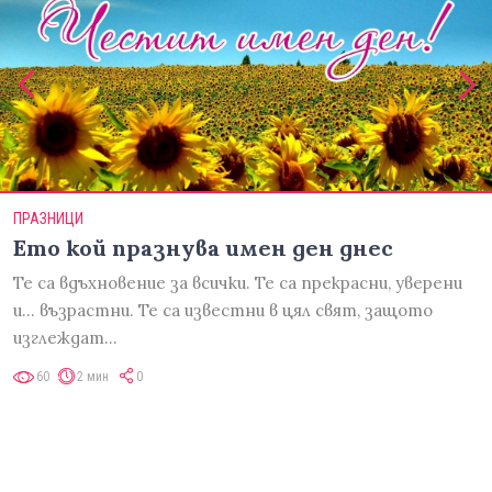
ПРАЗНИЦИ
Ето кой празнува имен ден днес
Те са вдъхновение за всички. Те са прекрасни, уверени
и... възрастни. Те са известни в цял свят, защото
изглеждат…
60
2 мин
0