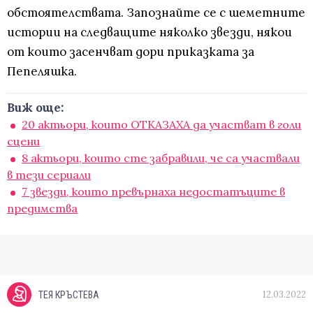
обстоятелствата. Запознайте се с шеметните
истории на следващите няколко звезди, някои
от които засенчват дори приказката за
Пепеляшка.
Виж още:
20 актьори, които ОТКАЗАХА да участват в голи
сцени
8 актьори, които сте забравили, че са участвали
в тези сериали
7 звезди, които превърнаха недостатъците в
предимства
12.03.2022
ТЕЯ КРЪСТЕВА