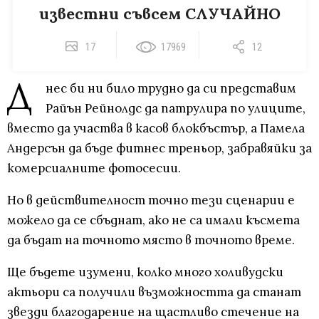
известни съвсем СЛУЧАЙНО
17
17969
12
Д
нес би ни било трудно да си представим
Райън Рейнолдс да патрулира по улиците,
вместо да участва в касов блокбъстър, а Памела
Андерсън да бъде фитнес треньор, забравяйки за
комерсиалните фотосесии.
Но в действителност точно тези сценарии е
можело да се сбъднат, ако не са имали късмета
да бъдат на точното място в точното време.
Ще бъдете изумени, колко много холивудски
актьори са получили възможността да станат
звезди благодарение на щастливо стечение на