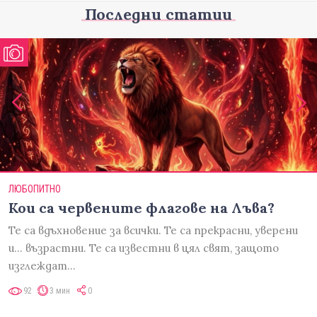
Последни статии
ЛЮБОПИТНО
Кои са червените флагове на Лъва?
Те са вдъхновение за всички. Те са прекрасни, уверени
и... възрастни. Те са известни в цял свят, защото
изглеждат…
92
3 мин
0