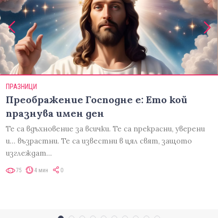
ПРАЗНИЦИ
Преображение Господне е: Ето кой
празнува имен ден
Те са вдъхновение за всички. Те са прекрасни, уверени
и... възрастни. Те са известни в цял свят, защото
изглеждат…
75
4 мин
0