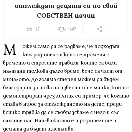
отглеждат децата си по свой
СОБСТВЕН начин
17
1687
1
М
ожем само да се радваме, че подходът
към родителството се променя с
времето и строгите правила, които са били
налагани толкова дълго време, вече са част от
миналото. До голяма степен можем да бъдем
благодарни за това на известните майки, които
демонстрират чрез личния си пример, че когато
става въпрос за отглеждането на дете, преди
всичко трябва да се съобразяваме с него и със
самите нас. Най-важното е и родителите, и
децата да бъдат щастливи.