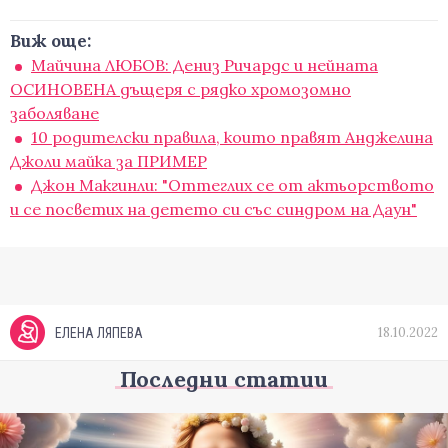
Виж още:
Майчина ЛЮБОВ: Дениз Ричардс и нейната
ОСИНОВЕНА дъщеря с рядко хромозомно
заболяване
10 родителски правила, които правят Анджелина
Джоли майка за ПРИМЕР
Джон Макгинли: "Оттеглих се от актьорството
и се посветих на детето си със синдром на Даун"
18.10.2022
ЕЛЕНА ЛЯПЕВА
Последни статии