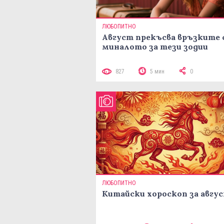
ЛЮБОПИТНО
Август прекъсва връзките 
миналото за тези зодии
827
5 мин
0
ЛЮБОПИТНО
Китайски хороскоп за авгу