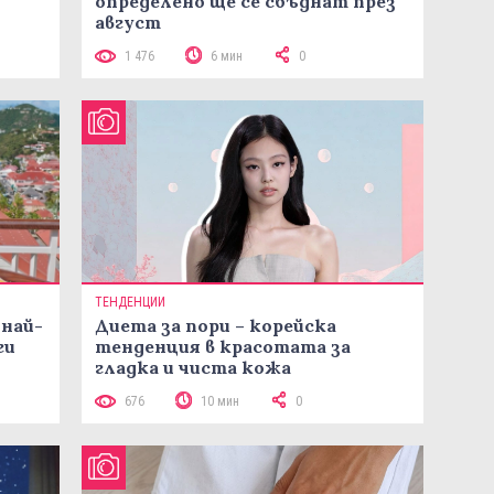
определено ще се сбъднат през
август
1 476
6 мин
0
ТЕНДЕНЦИИ
 най-
Диета за пори – корейска
ги
тенденция в красотата за
гладка и чиста кожа
676
10 мин
0