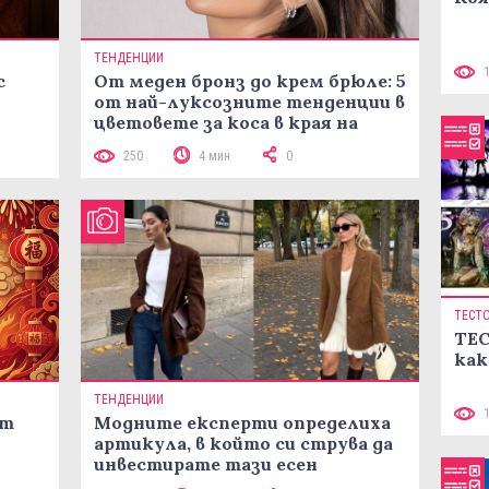
ТЕНДЕНЦИИ
с
От меден бронз до крем брюле: 5
от най-луксозните тенденции в
цветовете за коса в края на
лятото
250
4 мин
0
ТЕСТ
ТЕС
как
ТЕНДЕНЦИИ
ст
Модните експерти определиха
артикула, в който си струва да
инвестирате тази есен