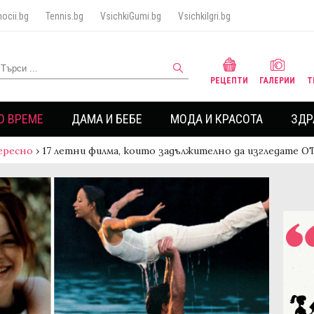
ocii.bg
Tennis.bg
VsichkiGumi.bg
VsichkiIgri.bg
РЕЦЕПТИ
ГАЛЕРИИ
Т
О ВРЕМЕ
ДАМА И БЕБЕ
МОДА И КРАСОТА
ЗДР
ересно
›
17 летни филма, които задължително да изгледате 