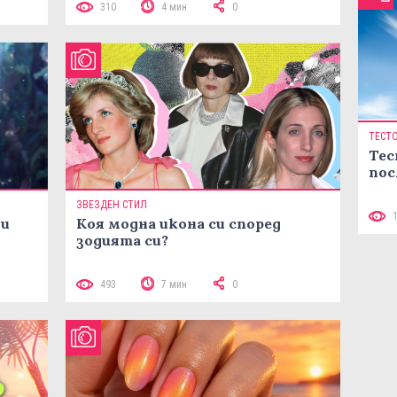
310
4 мин
0
ТЕСТ
Тес
пос
ЗВЕЗДЕН СТИЛ
ни
Коя модна икона си според
зодията си?
493
7 мин
0