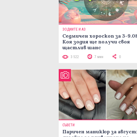
ЗОДИИТЕ И АЗ
Седмичен хороскоп за 3-9.08
Коя зодия ще получи своя
щастлив шанс
3 522
7 мин
0
СЪВЕТИ
Паричен маникюр за август: