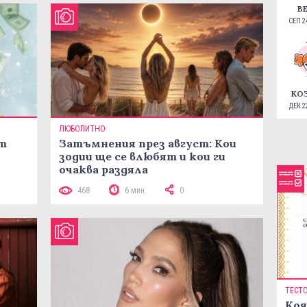
В
СЕП 24
КО
ДЕК 22
ЛЮБОПИТНО
ст
Затъмнения през август: Кои
зодии ще се влюбят и кои ги
очаква раздяла
468
6 мин
0
ТЕСТ
Коя