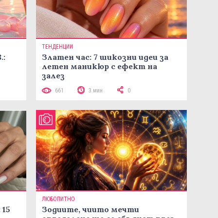
ТЕНДЕНЦИИ
.:
Златен час: 7 шикозни идеи за
летен маникюр с ефект на
залез
661
3 мин
0
ЛЮБОПИТНО
 15
Зодиите, чиито мечти