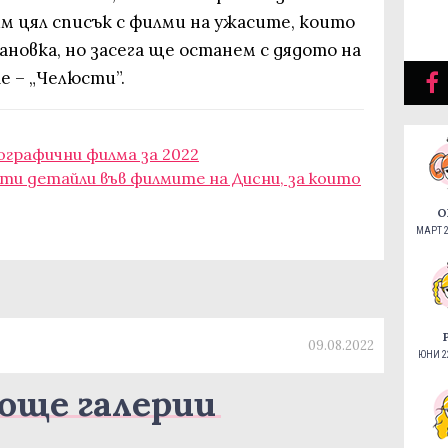
м цял списък с филми на ужасите, които
ановка, но засега ще останем с дядото на
 – „Челюсти”.
графични филма за 2022
ити детайли във филмите на Дисни, за които
О
МАРТ 2
09.08.2022
ЮНИ 22
още галерии