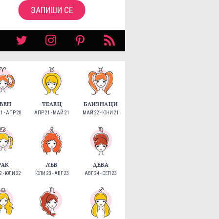
ЗАПИШИ СЕ
ВЕН
ТЕЛЕЦ
БЛИЗНАЦИ
1 - АПР 20
АПР 21 - МАЙ 21
МАЙ 22 - ЮНИ 21
РАК
ЛЪВ
ДЕВА
 - ЮЛИ 22
ЮЛИ 23 - АВГ 23
АВГ 24 - СЕП 23