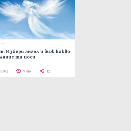
ОВЕ
т: Избери ангел и виж какво
лание ти носи
18 972
9 мин
12