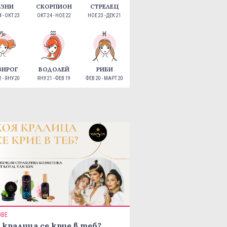
ЕЗНИ
СКОРПИОН
СТРЕЛЕЦ
 - ОКТ 23
ОКТ 24 - НОЕ 22
НОЕ 23 - ДЕК 21
ЗИРОГ
ВОДОЛЕЙ
РИБИ
 - ЯНУ 20
ЯНУ 21 - ФЕВ 19
ФЕВ 20 - МАРТ 20
ОВЕ
 кралица се крие в теб?