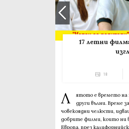
17 летни филм
изг
18
Л
ятото е времето на 
други вълни. Време за
човекоядни челюсти, идва
добрите филми, които ни 
Европа, през калифорнийск