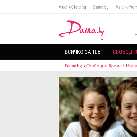
VsichkiOferti.bg
Dama.bg
VsichkiProm
ВСИЧКО ЗА ТЕБ
СВОБОДН
Dama.bg
›
Свободно време
›
Инт