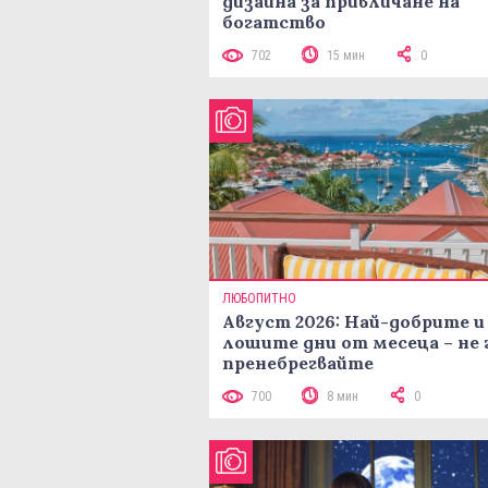
дизайна за привличане на
богатство
702
15 мин
0
ЛЮБОПИТНО
Август 2026: Най-добрите и
лошите дни от месеца – не 
пренебрегвайте
700
8 мин
0