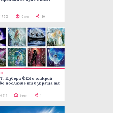
117 703
0 мин
20
ОВЕ
Т: Избери ФЕЯ и открий
во послание ти изпраща тя
16 914
6 мин
1