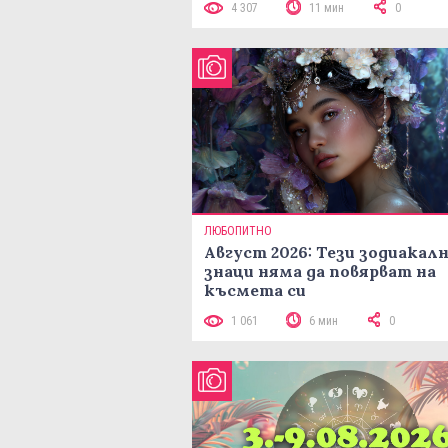
4 307
11 мин
0
ЛЮБОПИТНО
Август 2026: Тези зодиакал
знаци няма да повярват на
късмета си
1 061
6 мин
0