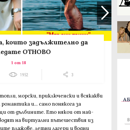
а, които задължително да
ледате ОТНОВО
1 от 18
1952
3
топли, морски, приключенски и всякакви
АБ
 романтика и... само понякога за
щи от дълбините. Ето някои от най-
водят на виртуални пътешествия из
ите плажове, летни лагери и водни