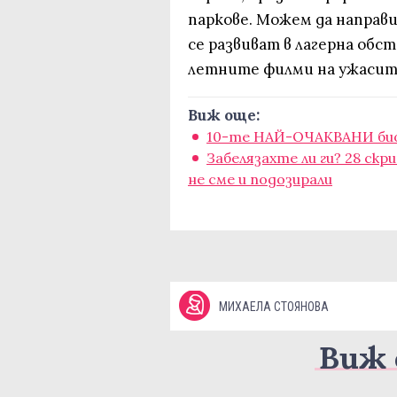
паркове. Можем да направи
се развиват в лагерна обст
летните филми на ужасите
Виж още:
10-те НАЙ-ОЧАКВАНИ био
Забелязахте ли ги? 28 скр
не сме и подозирали
МИХАЕЛА СТОЯНОВА
Виж 