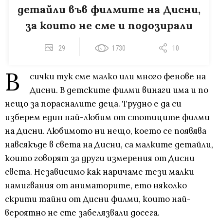
детайли във филмите на Дисни,
за които не сме и подозирали
29
1730
10
В
сички тук сме малко или много фенове на
Дисни. В детските филми винаги има и по
нещо за порасналите деца. Трудно е да си
изберем един най-любим от стотиците филми
на Дисни. Любимото ни нещо, което се появява
навсякъде в света на Дисни, са малките детайли,
които говорят за други измерения от Дисни
света. Независимо как наричаме тези малки
намигвания от аниматорите, ето няколко
скрити тайни от Дисни филми, които най-
вероятно не сте забелязвали досега.