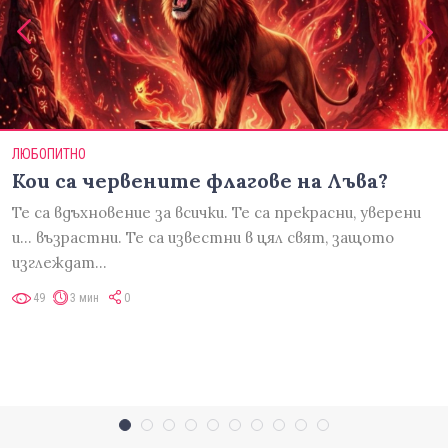
ЛЮБОПИТНО
Кои са червените флагове на Лъва?
Те са вдъхновение за всички. Те са прекрасни, уверени
и... възрастни. Те са известни в цял свят, защото
изглеждат…
49
3 мин
0