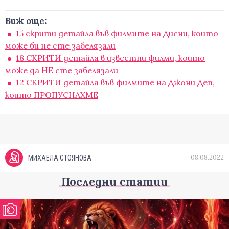
Виж още:
15 скрити детайла във филмите на Дисни, които
може би не сте забелязали
18 СКРИТИ детайла в известни филми, които
може да НЕ сте забелязали
12 СКРИТИ детайла във филмите на Джони Деп,
които ПРОПУСНАХМЕ
08.08.2022
МИХАЕЛА СТОЯНОВА
Последни статии