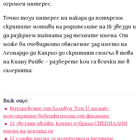
огромен интерес.
Точно този интерес ни накара да потърсим
скритите мотиви на родителите на 18 звезди и
да разкрием тайната зад техните имена. От
може би очевидното обяснение зад името на
Леонардо ди Каприо до скритият смисъл в това
на Киану Рийвс – разберете кои са всички те в
галерията:
Виж още:
Вдъхновение от Холивуд: Топ 17 на най-
популярните бебешки имена от филмите
13 звездни двойки, които избраха СПЕЦИАЛНИ
имена на децата си
12 сладки имена за момиченца и техните