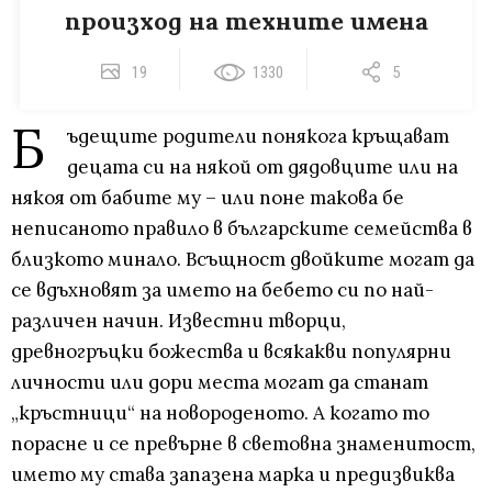
произход на техните имена
19
1330
5
Б
ъдещите родители понякога кръщават
децата си на някой от дядовците или на
някоя от бабите му – или поне такова бе
неписаното правило в българските семейства в
близкото минало. Всъщност двойките могат да
се вдъхновят за името на бебето си по най-
различен начин. Известни творци,
древногръцки божества и всякакви популярни
личности или дори места могат да станат
„кръстници“ на новороденото. А когато то
порасне и се превърне в световна знаменитост,
името му става запазена марка и предизвиква