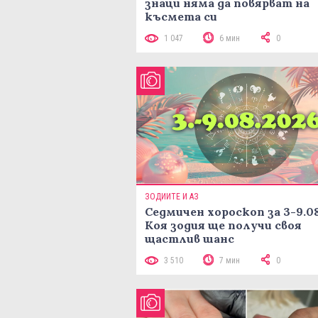
знаци няма да повярват на
късмета си
1 047
6 мин
0
ЗОДИИТЕ И АЗ
Седмичен хороскоп за 3-9.08
Коя зодия ще получи своя
щастлив шанс
3 510
7 мин
0