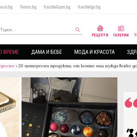
ocii.bg
Tennis.bg
VsichkiGumi.bg
VsichkiIgri.bg
РЕЦЕПТИ
ГАЛЕРИИ
Т
О ВРЕМЕ
ДАМА И БЕБЕ
МОДА И КРАСОТА
ЗДР
ересно
›
20 интересни продукта, от които има нужда всяко 