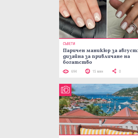
СЪВЕТИ
Паричен маникюр за август:
дизайна за привличане на
богатство
694
15 мин
0