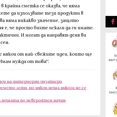
в крайна сметка се оказва, че няма
жете да използвате тези продукти в
ова няма никакво значение, защото
я е, че просто бихте искали да ги имате.
актични. И могат да направят деня ви
сен.
 с някои от най-свежите идеи, които ще
О
Имам нужда от това!“.
МАРТ 2
деи на интериорни дизайнери
времето лети, но някои неща никога не се
ЮНИ 22
ят нещата по невероятен начин