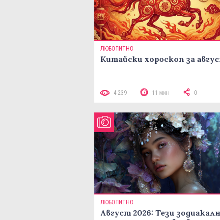
ЛЮБОПИТНО
Китайски хороскоп за авгу
4 239
11 мин
0
ЛЮБОПИТНО
Август 2026: Тези зодиакал