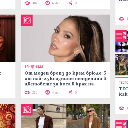
402
6 мин
0
ТЕНДЕНЦИИ
с
От меден бронз до крем брюле: 5
от най-луксозните тенденции в
ТЕСТ
цветовете за коса в края на
ТЕС
лятото
235
4 мин
0
как