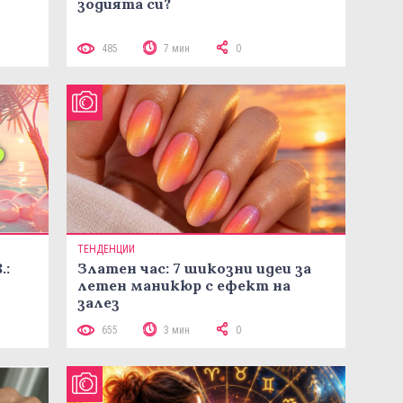
зодията си?
485
7 мин
0
ТЕНДЕНЦИИ
.:
Златен час: 7 шикозни идеи за
летен маникюр с ефект на
залез
655
3 мин
0