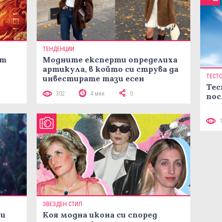
ТЕНДЕНЦИИ
ст
Модните експерти определиха
артикула, в който си струва да
ТЕСТ
инвестирате тази есен
Тес
302
4 мин
0
пос
ЗВЕЗДЕН СТИЛ
ни
Коя модна икона си според