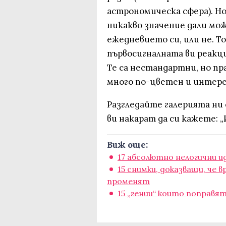
астрономическа сфера). Но 
никакво значение дали мо
ежедневието си, или не. Т
първосигналната ви реакци
Те са нестандартни, но пр
много по-цветен и интере
Разгледайте галерията ни
ви накарат да си кажете: „
Виж още:
17 абсолютно нелогични и
15 снимки, доказващи, че 
променят
15 „гении“ които поправ