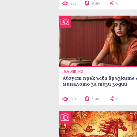
268
9 мин
0
ЛЮБОПИТНО
Август прекъсва връзките 
миналото за тези зодии
803
5 мин
0