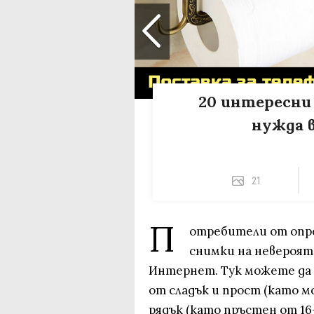
20 интересни
нужда 
21
П
отребители от опр
снимки на невероят
Интернет. Тук можете да 
от сладък и прост (като мо
рядък (като пръстен от 16