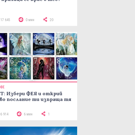
117 645
0 мин
20
ОВЕ
Т: Избери ФЕЯ и открий
во послание ти изпраща тя
16 914
6 мин
1