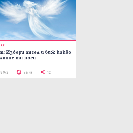
ОВЕ
т: Избери ангел и виж какво
лание ти носи
18 972
9 мин
12