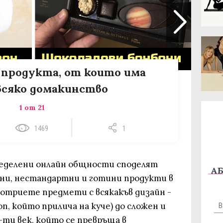
 продукта, от които има
всяко домакинство
1 от 21
1469
1
еделени онлайн общности споделят
АБ
ни, нестандартни и готини продукти в
отриете предмети с всякакъв дизайн -
п, който прилича на куче) до сложен и
-ти век, който се превръща в