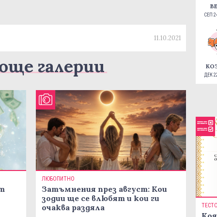
В
СЕП 24
11.10.2021
още галерии
КО
ДЕК 22
ЛЮБОПИТНО
ст
Затъмнения през август: Кои
зодии ще се влюбят и кои ги
ТЕСТ
очаква раздяла
Коя