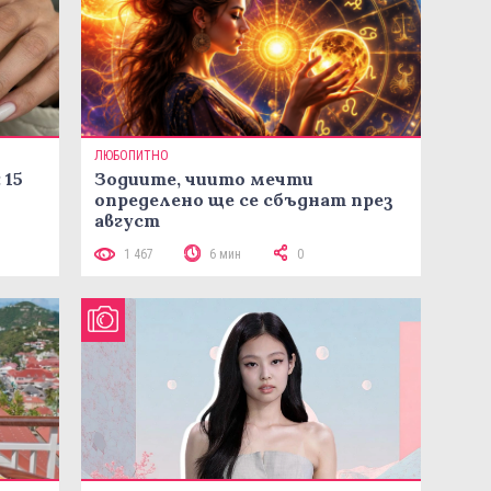
ЛЮБОПИТНО
 15
Зодиите, чиито мечти
определено ще се сбъднат през
август
1 467
6 мин
0