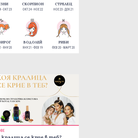
ЕЗНИ
СКОРПИОН
СТРЕЛЕЦ
 - ОКТ 23
ОКТ 24 - НОЕ 22
НОЕ 23 - ДЕК 21
ЗИРОГ
ВОДОЛЕЙ
РИБИ
 - ЯНУ 20
ЯНУ 21 - ФЕВ 19
ФЕВ 20 - МАРТ 20
ОВЕ
 кралица се крие в теб?