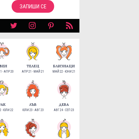
ЗАПИШИ СЕ
ВЕН
ТЕЛЕЦ
БЛИЗНАЦИ
1 - АПР 20
АПР 21 - МАЙ 21
МАЙ 22 - ЮНИ 21
РАК
ЛЪВ
ДЕВА
 - ЮЛИ 22
ЮЛИ 23 - АВГ 23
АВГ 24 - СЕП 23