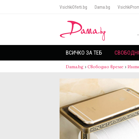
VsichkiOferti.bg
Dama.bg
VsichkiProm
ВСИЧКО ЗА ТЕБ
СВОБОДН
Dama.bg
›
Свободно време
›
Инт