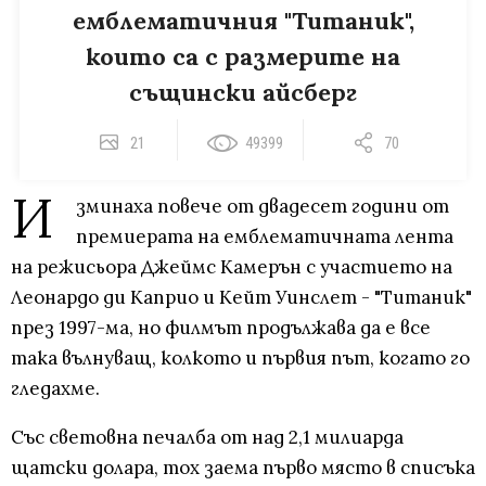
емблематичния "Титаник",
които са с размерите на
същински айсберг
21
49399
70
И
зминаха повече от двадесет години от
премиерата на емблематичната лента
на режисьора Джеймс Камерън с участието на
Леонардо ди Каприо и Кейт Уинслет - "Титаник"
през 1997-ма, но филмът продължава да е все
така вълнуващ, колкото и първия път, когато го
гледахме.
Със световна печалба от над 2,1 милиарда
щатски долара, тох заема първо място в списъка