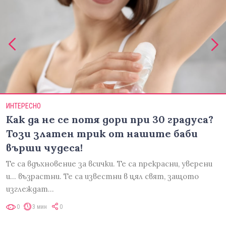
ИНТЕРЕСНО
Как да не се потя дори при 30 градуса?
Този златен трик от нашите баби
върши чудеса!
Те са вдъхновение за всички. Те са прекрасни, уверени
и... възрастни. Те са известни в цял свят, защото
изглеждат…
0
3 мин
0