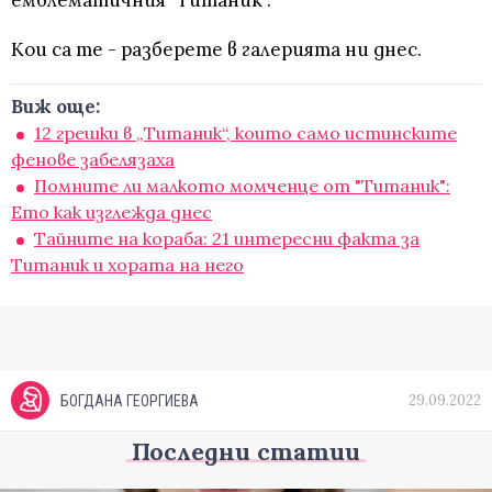
емблематичния "Титаник".
Кои са те - разберете в галерията ни днес.
Виж още:
12 грешки в „Титаник“, които само истинските
фенове забелязаха
Помните ли малкото момченце от "Титаник":
Ето как изглежда днес
Тайните на кораба: 21 интересни факта за
Титаник и хората на него
29.09.2022
БОГДАНА ГЕОРГИЕВА
Последни статии