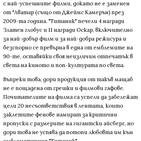
с най-успешните филми, докато не е заменен
от "Аватар (също от Джеймс Камерън) през
2009-та година. "Титаник" печели 4 награди
Златен глобус и 11 награди Оскар, включително
за най-добър филм и за най-добра режисура и
безспорно се превърна в една от емблемите на
90-те, оставяйки своя неизличим отпечатък в
света на киното и поп-културата по света.
Въпреки това, дори продукция от такъв мащаб
не е пощадена от грешки и филмови гафове.
Почитателите на филма са успели да забележат
цели 20 несъответствия в лентата, които
заклетите фенове намират за критични
пропуски с размерите на гигантски айсберг, но
дори това не успява да потопи любовта им към