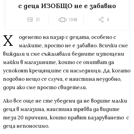
с деца ИЗОБЩО не е забавно
21
1048
4
Х
оденето на пазар с децата, особено с
малките, просто не е забавно. Всички сме
виждали и сме съжалявали бедните изтощени
майки в магазините, които се опитват да
успокоят крещящите си наследници. Да, когато
подобно нещо се случи, е наистина неудобно,
дори ако сме просто свидетели.
Ако все още не сте убедени да не водите малки
деца в магазина, наистина трябва да видите
тези 20 причини, които правят пазаруването с
деца непоносимо.