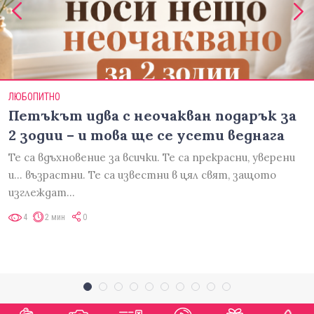
ЛЮБОПИТНО
Петъкът идва с неочакван подарък за
2 зодии – и това ще се усети веднага
Те са вдъхновение за всички. Те са прекрасни, уверени
и... възрастни. Те са известни в цял свят, защото
изглеждат…
4
2 мин
0