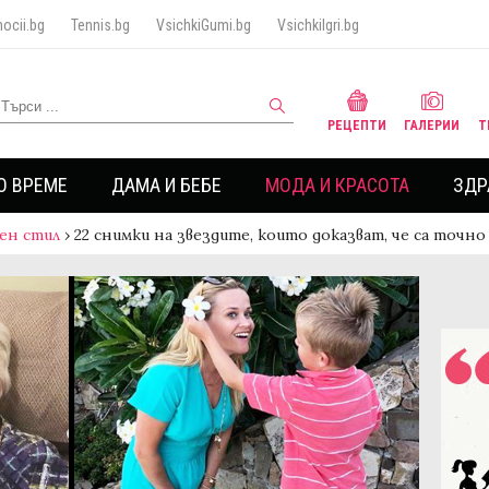
ocii.bg
Tennis.bg
VsichkiGumi.bg
VsichkiIgri.bg
РЕЦЕПТИ
ГАЛЕРИИ
Т
О ВРЕМЕ
ДАМА И БЕБЕ
МОДА И КРАСОТА
ЗДР
ен стил
›
22 снимки на звездите, които доказват, че са точно