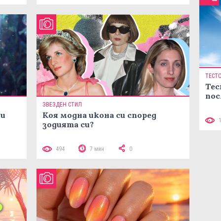
ТЕСТ
Тес
пос
ЗВЕЗДЕН СТИЛ
ни
Коя модна икона си според
зодията си?
494
7 мин
0