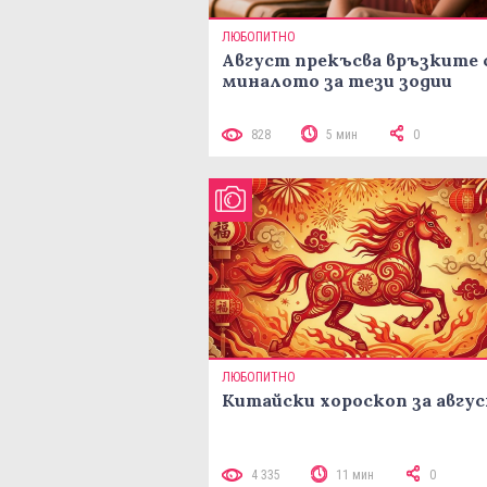
ЛЮБОПИТНО
Август прекъсва връзките 
миналото за тези зодии
828
5 мин
0
ЛЮБОПИТНО
Китайски хороскоп за авгу
4 335
11 мин
0