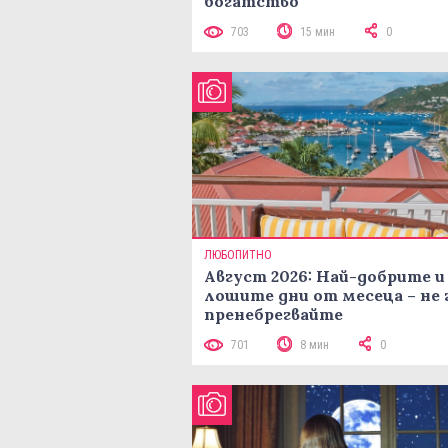
богатство
703
15 мин
0
ЛЮБОПИТНО
Август 2026: Най-добрите и
лошите дни от месеца – не 
пренебрегвайте
701
8 мин
0