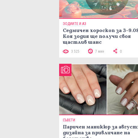
ЗОДИИТЕ И АЗ
Седмичен хороскоп за 3-9.08
Коя зодия ще получи своя
щастлив шанс
3 525
7 мин
0
СЪВЕТИ
Паричен маникюр за август:
дизайна за привличане на