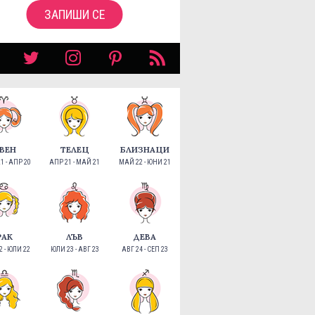
ЗАПИШИ СЕ
ВЕН
ТЕЛЕЦ
БЛИЗНАЦИ
1 - АПР 20
АПР 21 - МАЙ 21
МАЙ 22 - ЮНИ 21
РАК
ЛЪВ
ДЕВА
 - ЮЛИ 22
ЮЛИ 23 - АВГ 23
АВГ 24 - СЕП 23