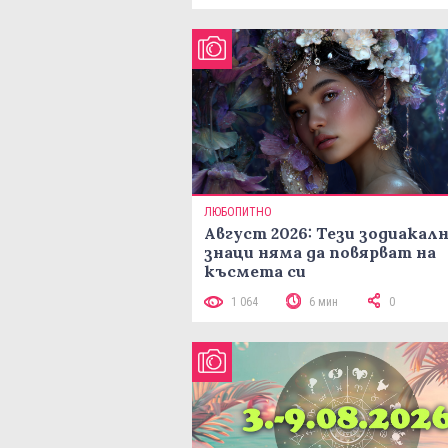
ЛЮБОПИТНО
Август 2026: Тези зодиакал
знаци няма да повярват на
късмета си
1 064
6 мин
0