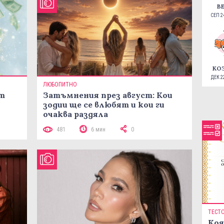
В
СЕП 24
КО
ДЕК 22
ЛЮБОПИТНО
ст
Затъмнения през август: Кои
зодии ще се влюбят и кои ги
очаква раздяла
481
6 мин
0
ТЕСТ
Коя