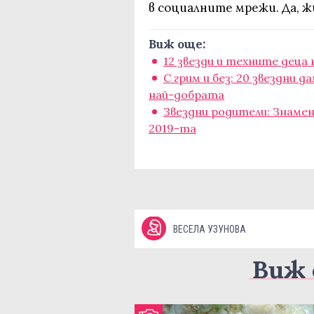
в социалните мрежи. Да, 
Виж още:
12 звезди и техните деца
С грим и без: 20 звездни 
най-добрата
Звездни родители: Знаме
2019-та
ВЕСЕЛА УЗУНОВА
Виж 