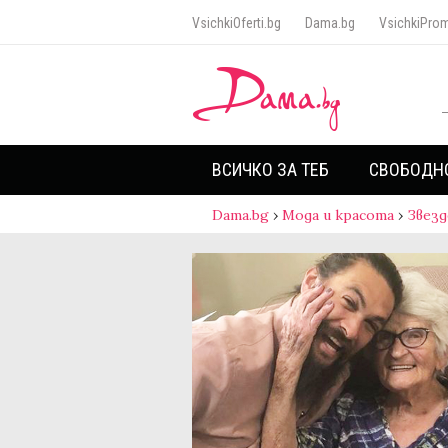
VsichkiOferti.bg
Dama.bg
VsichkiProm
ВСИЧКО ЗА ТЕБ
СВОБОДН
Dama.bg
›
Мода и красота
›
Звезд