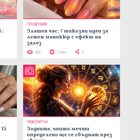
ТЕНДЕНЦИИ
.:
Златен час: 7 шикозни идеи за
летен маникюр с ефект на
залез
662
3 мин
0
ЛЮБОПИТНО
 15
Зодиите, чиито мечти
определено ще се сбъднат през