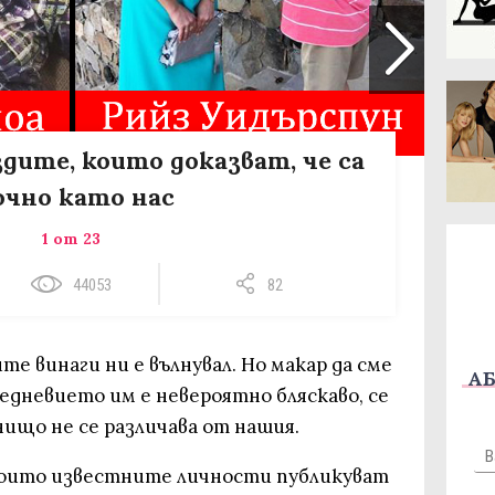
здите, които доказват, че са
чно като нас
1 от 23
44053
82
те винаги ни е вълнувал. Но макар да сме
АБ
жедневието им е невероятно бляскаво, се
нищо не се различава от нашия.
които известните личности публикуват