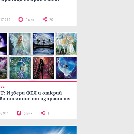
117 714
0 мин
20
ОВЕ
Т: Избери ФЕЯ и открий
во послание ти изпраща тя
16 914
6 мин
1