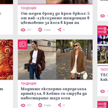
ТЕНДЕНЦИИ
с
От меден бронз до крем брюле: 5
от най-луксозните тенденции в
цветовете за коса в края на
лятото
251
4 мин
0
ТЕСТ
ТЕС
как
ТЕНДЕНЦИИ
ст
Модните експерти определиха
артикула, в който си струва да
инвестирате тази есен
311
4 мин
0