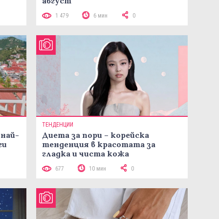
август
1 479
6 мин
0
ТЕНДЕНЦИИ
 най-
Диета за пори – корейска
ги
тенденция в красотата за
гладка и чиста кожа
677
10 мин
0