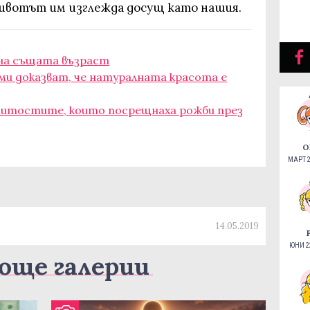
животът им изглежда досущ като нашия.
 на същата възраст
дами доказват, че натуралната красота е
нитостите, които посрещнаха рожби през
О
МАРТ 2
14.05.2019
ЮНИ 22
още галерии