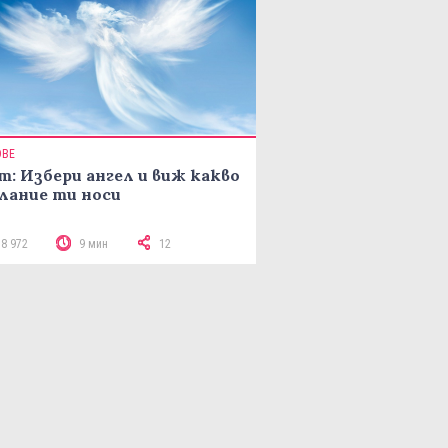
ОВЕ
т: Избери ангел и виж какво
лание ти носи
18 972
9 мин
12