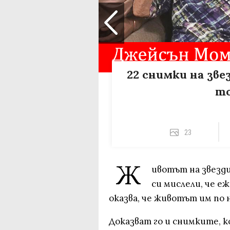
22 снимки на зве
то
23
Ж
ивотът на звезди
си мислели, че е
оказва, че животът им по 
Доказват го и снимките, 