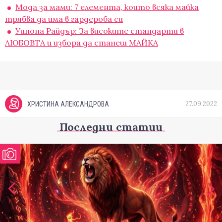
Мода за мами: 7 елемента, които всяка майка
трябва да има в гардероба си
Уинона Райдър: За високите стандарти в
ЛЮБОВТА и избора да станеш МАЙКА
27.09.2022
ХРИСТИНА АЛЕКСАНДРОВА
Последни статии