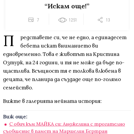
“Искам още!”
7
1251
13
П
редставете си, че не едно, а единадесет
бебета искат вниманието ви
едновременно. Това е животът на Кристина
Озтурк, на 24 години, и тя не може да бъде по-
щастлива. Всъщност тя е толкова влюбена в
децата, че планира да създаде още по-голямо
семейство.
Вижте в галерията нейната история:
Виж още:
С обич към МАЙКА си: Анджелина с трогателно
съобщение в памет на Маршелин Бертран