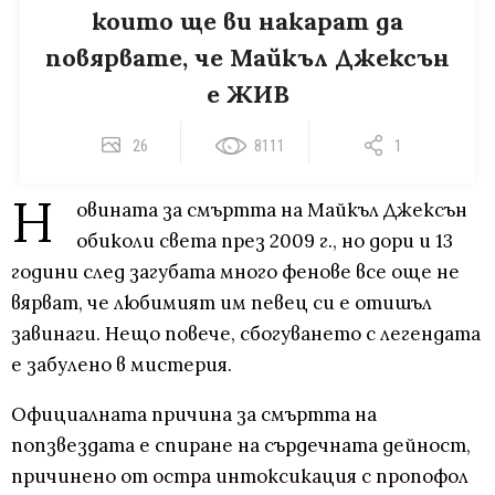
които ще ви накарат да
повярвате, че Майкъл Джексън
е ЖИВ
26
8111
1
Н
овината за смъртта на Майкъл Джексън
обиколи света през 2009 г., но дори и 13
години след загубата много фенове все още не
вярват, че любимият им певец си е отишъл
завинаги. Нещо повече, сбогуването с легендата
е забулено в мистерия.
Официалната причина за смъртта на
попзвездата е спиране на сърдечната дейност,
причинено от остра интоксикация с пропофол