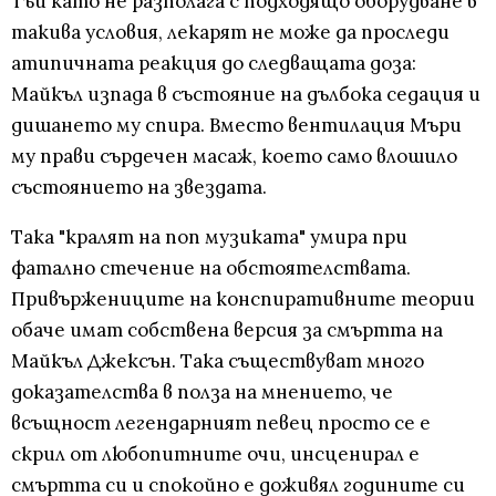
Тъй като не разполага с подходящо оборудване в
такива условия, лекарят не може да проследи
атипичната реакция до следващата доза:
Майкъл изпада в състояние на дълбока седация и
дишането му спира. Вместо вентилация Мъри
му прави сърдечен масаж, което само влошило
състоянието на звездата.
Така "кралят на поп музиката" умира при
фатално стечение на обстоятелствата.
Привържениците на конспиративните теории
обаче имат собствена версия за смъртта на
Майкъл Джексън. Така съществуват много
доказателства в полза на мнението, че
всъщност легендарният певец просто се е
скрил от любопитните очи, инсценирал е
смъртта си и спокойно е доживял годините си