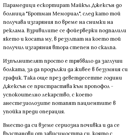
Парамедици ескортират Майкъл Джексън до
болница "Бротман Мемориал", след като той
получава изгаряния по време на снимки на
реклама. Взривилите се фойерверки подпалили
якето и косата му, в резултат на което той
получил изгаряния втора степен по скалпа.
Изпълнителят просто е трябвало да заглуши
болката, за да продължи да живее в безумния си
график. Така още през деветдесетте години
Джексън се пристрастява към пропофол -
успокоително лекарство, с което
анестезиолозите потапят пациентите в
упойка преди операция.
Вместо да си вземе сериозна почивка и да се
възстанови от зависимостта си, която с