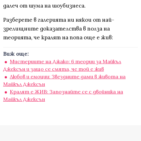
далеч от шума на шоубизнеса.
Разберете в галерията ни някои от най-
зрелищните доказателства в полза на
теорията, че кралят на попа още е жив:
Виж още:
Мистериите на Джако: 6 теории за Майкъл
Джексън и защо се смята, че той е жив
Любов и емоции: Звездните дами в живота на
Майкъл Джексън
Кралят е ЖИВ: Запознайте се с двойника на
Майкъл Джексън