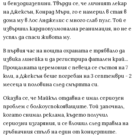
и бензодиазепини. Твърди се, че личният лекар
на Джексън, Конрад Мъри, го е намерил в стая в
дома му в Лос Анджелис с много слаб пулс. Той е
извършил кардиопулмонална реанимация, но не е
успял да спаси живота му.
В първия час на нощта охраната е трябвало да
извика линейка и да регистрира фатален край...
Прощалната церемония с певеца се състоя на 7
юли, а Джексън беше погребан на 3 септември - 2
месеца и половина след смъртта си.
Оказва се, че Майкъл отдавна е имал сериозен
проблем с болкоуспокояващите. Той започнал,
когато снимал реклама, където получил
сериозни изгаряния, и се влошил след травма на
гръбначния стълб на един от концертите.