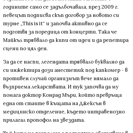
годините само се задълбочавала, през 2009 г.
певецът подписва скъп договор за новото си
турне „This is it“ и започва активно да се
подготвя за поредица от концерти. Така че
Майкъл трябвало да кипи от идеи и да репетира
сцени по цял ден.
За да се наспи, легендата трябвало буквално да
си инжектира дози анестетик под капкомер - в
противен случай организмът вече нямало да
възприема лекарствата. И тук започва да му
помага доктор Конрад Мъри, който превръща
една от стаите в къщата на Джексън в
медицинско отделение, където интравенозно
прилагал пропофол на звездата.