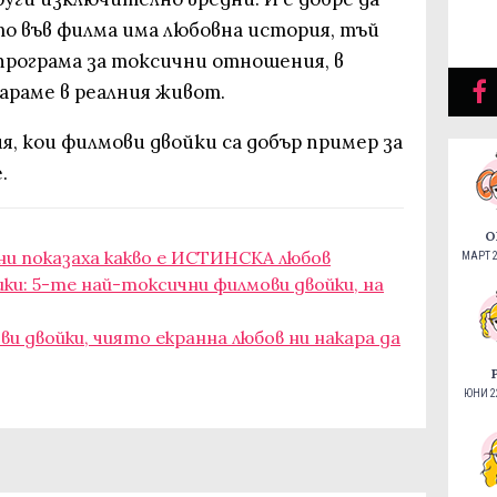
то във филма има любовна история, тъй
програма за токсични отношения, в
араме в реалния живот.
я, кои филмови двойки са добър пример за
.
О
 ни показаха какво е ИСТИНСКА любов
МАРТ 2
и: 5-те най-токсични филмови двойки, на
ви двойки, чиято екранна любов ни накара да
ЮНИ 22