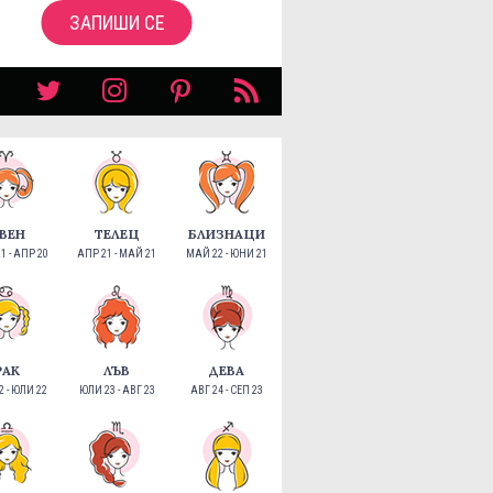
ЗАПИШИ СЕ
ВЕН
ТЕЛЕЦ
БЛИЗНАЦИ
1 - АПР 20
АПР 21 - МАЙ 21
МАЙ 22 - ЮНИ 21
РАК
ЛЪВ
ДЕВА
 - ЮЛИ 22
ЮЛИ 23 - АВГ 23
АВГ 24 - СЕП 23