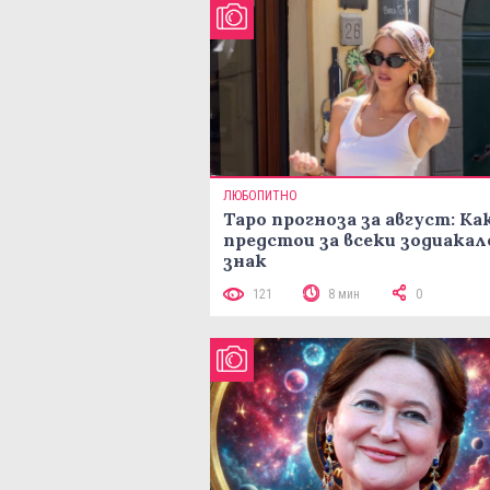
ЛЮБОПИТНО
Таро прогноза за август: Ка
предстои за всеки зодиакал
знак
121
8 мин
0