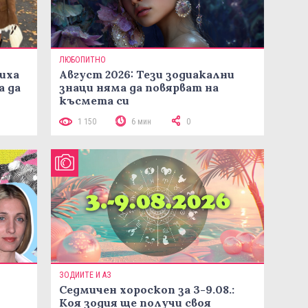
ЛЮБОПИТНО
иха
Август 2026: Тези зодиакални
а да
знаци няма да повярват на
късмета си
1 150
6 мин
0
ЗОДИИТЕ И АЗ
Седмичен хороскоп за 3-9.08.:
Коя зодия ще получи своя