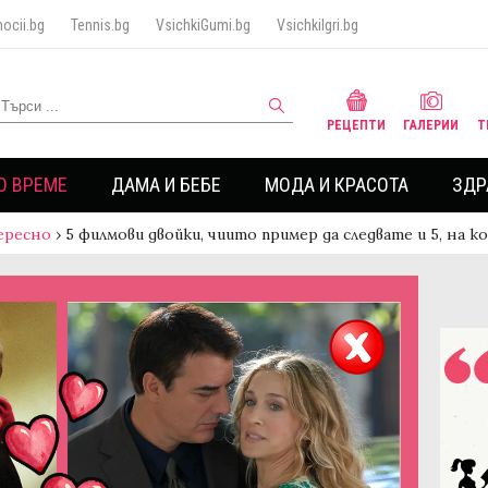
ocii.bg
Tennis.bg
VsichkiGumi.bg
VsichkiIgri.bg
РЕЦЕПТИ
ГАЛЕРИИ
Т
О ВРЕМЕ
ДАМА И БЕБЕ
МОДА И КРАСОТА
ЗДР
ересно
›
5 филмови двойки, чиито пример да следвате и 5, на 