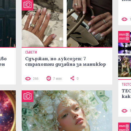
СЪВЕТИ
кво
Сдържан, но луксозен: 7
ен
страхотни дизайна за маникюр
266
7 мин
0
ТЕСТ
ТЕС
как