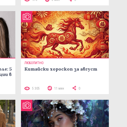
ЛЮБОПИТНО
ле: 5
Китайски хороскоп за август
ции в
5 305
11 мин
0