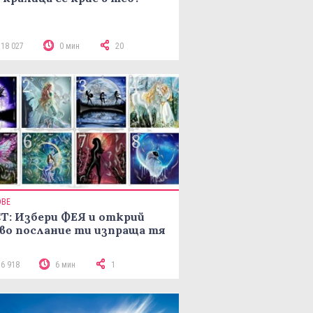
118 027
0 мин
20
ОВЕ
Т: Избери ФЕЯ и открий
во послание ти изпраща тя
16 918
6 мин
1