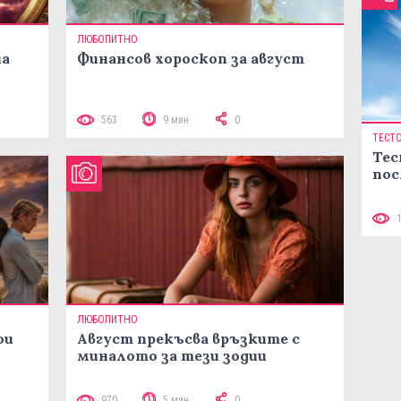
ЛЮБОПИТНО
на
Финансов хороскоп за август
563
9 мин
0
ТЕСТ
Тес
пос
ЛЮБОПИТНО
ои
Август прекъсва връзките с
миналото за тези зодии
970
5 мин
0