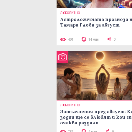
ЛЮБОПИТНО
Астрологичната прогноза 
Тамара Глоба за август
401
14 мин
0
ЛЮБОПИТНО
Затъмнения през август: К
зодии ще се влюбят и кои ги
очаква раздяла
782
6 мин
0