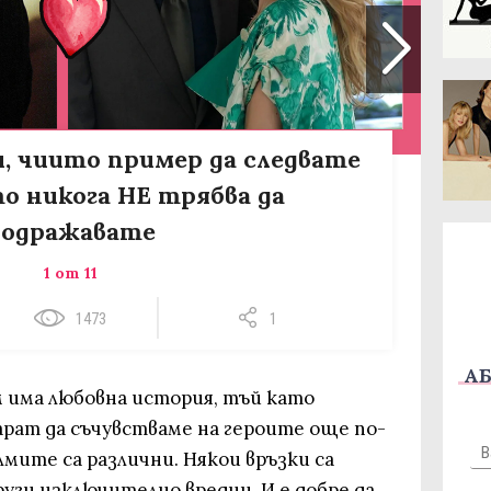
и, чиито пример да следвате
то никога НЕ трябва да
подражавате
1 от 11
1473
1
АБ
м има любовна история, тъй като
арат да съчувстваме на героите още по-
лмите са различни. Някои връзки са
руги изключително вредни. И е добре да