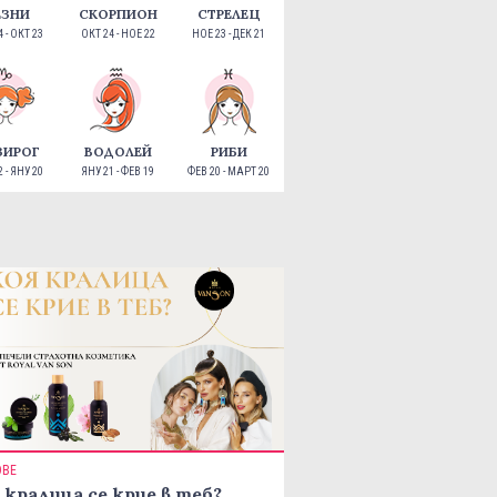
ЕЗНИ
СКОРПИОН
СТРЕЛЕЦ
 - ОКТ 23
ОКТ 24 - НОЕ 22
НОЕ 23 - ДЕК 21
ЗИРОГ
ВОДОЛЕЙ
РИБИ
 - ЯНУ 20
ЯНУ 21 - ФЕВ 19
ФЕВ 20 - МАРТ 20
ОВЕ
 кралица се крие в теб?