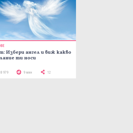
ОВЕ
т: Избери ангел и виж какво
лание ти носи
18 979
9 мин
12