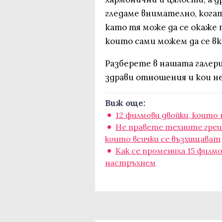
гледаме внимателно, кога
като тя може да се окаже 
които сами можем да се вк
Разберете в нашата галери
здрави отношения и кои не
Виж още:
12 филмови двойки, които
Не правете техните грешк
които всички се възхищават
Как се промениха 15 филмо
настръхнем