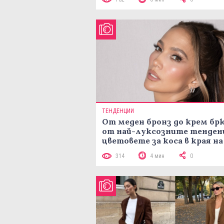
ТЕНДЕНЦИИ
От меден бронз до крем брю
от най-луксозните тенден
цветовете за коса в края на
лятото
314
4 мин
0