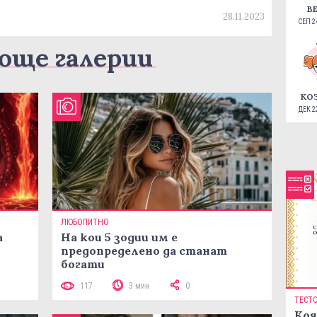
В
28.11.2023
СЕП 24
още галерии
КО
ДЕК 22
ЛЮБОПИТНО
а
На кои 5 зодии им е
предопределено да станат
богати
117
3 мин
0
ТЕСТ
Коя