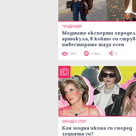
ТЕНДЕНЦИИ
Модните експерти определ
артикула, в който си струв
инвестирате тази есен
364
4 мин
0
ЗВЕЗДЕН СТИЛ
Коя модна икона си според
зодията си?