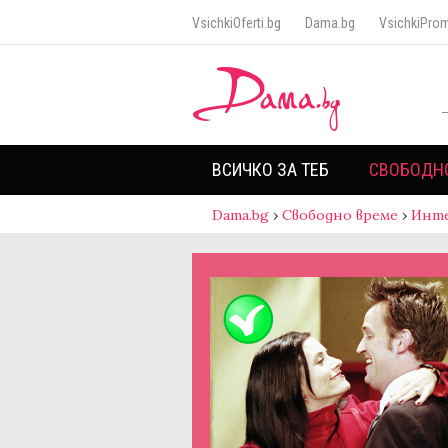
VsichkiOferti.bg
Dama.bg
VsichkiProm
ВСИЧКО ЗА ТЕБ
СВОБОДН
Dama.bg
›
Свободно време
›
Инт