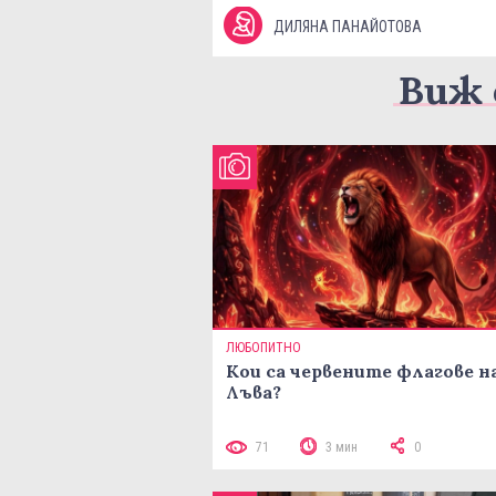
ДИЛЯНА ПАНАЙОТОВА
Виж 
ЛЮБОПИТНО
Кои са червените флагове н
Лъва?
71
3 мин
0