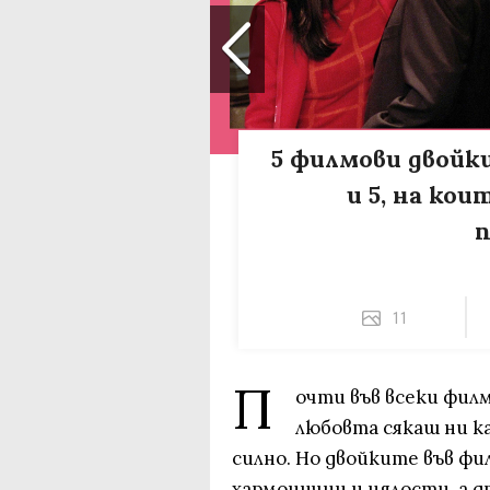
5 филмови двойк
и 5, на кои
11
П
очти във всеки фил
любовта сякаш ни к
силно. Но двойките във фи
хармонични и цялости, а д