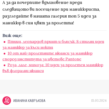
А за да почерпите вдъхновение преди
следващото ви посещение при маникюриста,
разгледайте в нашата галерия топ 5 идеи за
маникюр в син цвят за пролетта!
Виж още:
Птици, леопардов принт и блясък: 8 стилни идеи
за маникюр за къси нокти
10 от най-пролетните нюанси за маникюр
според института за цветове Pantone
Роза, лале, мимоза: 10 идеи за пролетен маникюр
във флорални нюанси
15.03.2024
ИВАНИНА КАВРЪКОВА