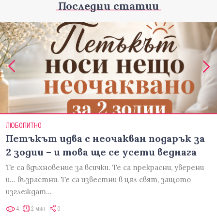
Последни статии
ЛЮБОПИТНО
Петъкът идва с неочакван подарък за
2 зодии – и това ще се усети веднага
Те са вдъхновение за всички. Те са прекрасни, уверени
и... възрастни. Те са известни в цял свят, защото
изглеждат…
4
2 мин
0