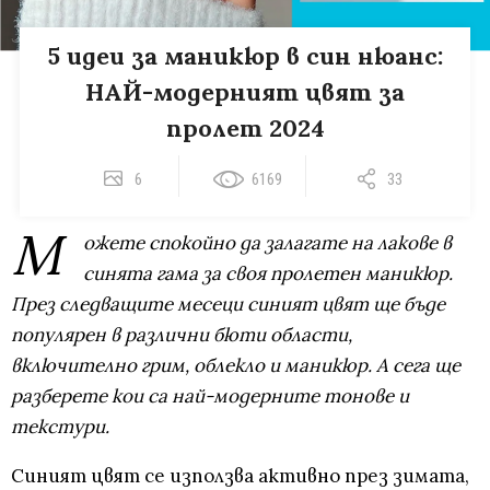
5 идеи за маникюр в син нюанс:
НАЙ-модерният цвят за
пролет 2024
6
6169
33
М
ожете спокойно да залагате на лакове в
синята гама за своя пролетен маникюр.
През следващите месеци синият цвят ще бъде
популярен в различни бюти области,
включително грим, облекло и маникюр. А сега ще
разберете кои са най-модерните тонове и
текстури.
Синият цвят се използва активно през зимата,