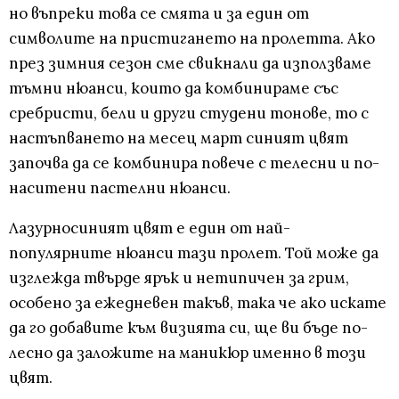
но въпреки това се смята и за един от
символите на пристигането на пролетта. Ако
през зимния сезон сме свикнали да използваме
тъмни нюанси, които да комбинираме със
сребристи, бели и други студени тонове, то с
настъпването на месец март синият цвят
започва да се комбинира повече с телесни и по-
наситени пастелни нюанси.
Лазурносиният цвят е един от най-
популярните нюанси тази пролет. Той може да
изглежда твърде ярък и нетипичен за грим,
особено за ежедневен такъв, така че ако искате
да го добавите към визията си, ще ви бъде по-
лесно да заложите на маникюр именно в този
цвят.