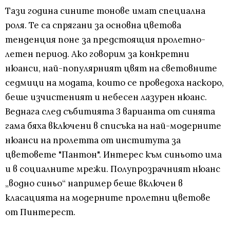
Тази година сините тонове имат специална
роля. Те са спрягани за основна цветова
тенденция поне за предстоящия пролетно-
летен период. Ако говорим за конкретни
нюанси, най-популярният цвят на световните
седмици на модата, които се проведоха наскоро,
беше изчистеният и небесен лазурен нюанс.
Веднага след събитията 3 варианта от синята
гама бяха включени в списъка на най-модерните
нюанси на пролетта от института за
цветовете "Пантон". Интерес към синьото има
и в социалните мрежи. Полупрозрачният нюанс
„водно синьо“ например беше включен в
класацията на модерните пролетни цветове
от Пинтерест.