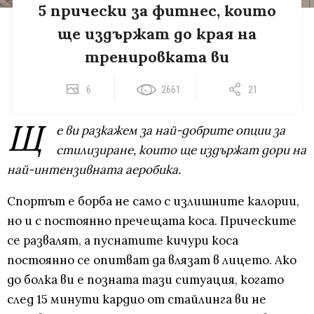
5 прически за фитнес, които
ще издържат до края на
тренировката ви
6
2661
21
Щ
е ви разкажем за най-добрите опции за
стилизиране, които ще издържат дори на
най-интензивната аеробика.
Спортът е борба не само с излишните калории,
но и с постоянно пречещата коса. Прическите
се развалят, а пуснатите кичури коса
постоянно се опитват да влязат в лицето. Ако
до болка ви е позната тази ситуация, когато
след 15 минути кардио от стайлинга ви не