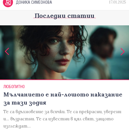
17.01.2025
ДОНИКА СИМЕОНОВА
Последни статии
ЛЮБОПИТНО
Мълчанието е най-лошото наказание
за тази зодия
Те са вдъхновение за всички. Те са прекрасни, уверени
и... възрастни. Те са известни в цял свят, защото
изглеждат…