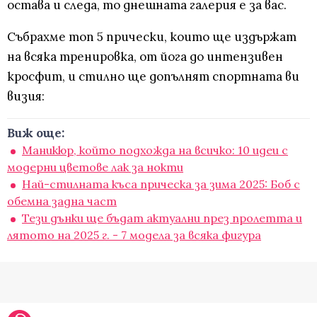
остава и следа, то днешната галерия е за вас.
Събрахме топ 5 прически, които ще издържат
на всяка тренировка, от йога до интензивен
кросфит, и стилно ще допълнят спортната ви
визия:
Виж още:
Маникюр, който подхожда на всичко: 10 идеи с
модерни цветове лак за нокти
Най-стилната къса прическа за зима 2025: Боб с
обемна задна част
Тези дънки ще бъдат актуални през пролетта и
лятото на 2025 г. - 7 модела за всяка фигура