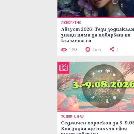
ЛЮБОПИТНО
Август 2026: Тези зодиакал
знаци няма да повярват на
късмета си
1 078
6 мин
0
ЗОДИИТЕ И АЗ
Седмичен хороскоп за 3-9.08
Коя зодия ще получи своя