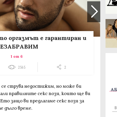
оито оргазмът е гарантиран и
ЕЗАБРАВИМ
1 от 6
2565
2
и се струва недостижим, но може би
АБ
али правилните секс пози, които ще ви
Ето защо ви предлагаме секс пози за
е дълго време.