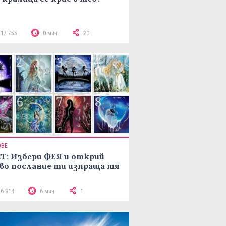
117 755
0 мин
20
ОВЕ
Т: Избери ФЕЯ и открий
во послание ти изпраща тя
16 914
6 мин
1