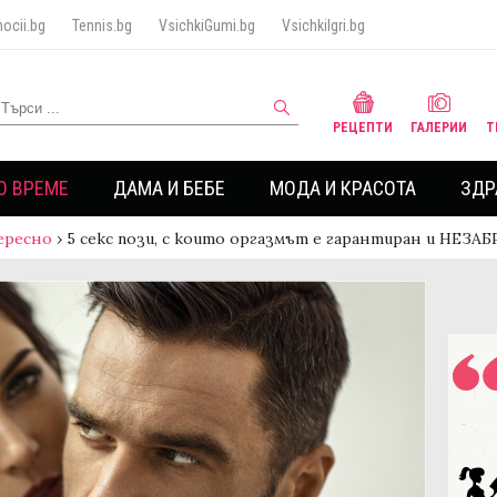
ocii.bg
Tennis.bg
VsichkiGumi.bg
VsichkiIgri.bg
РЕЦЕПТИ
ГАЛЕРИИ
Т
О ВРЕМЕ
ДАМА И БЕБЕ
МОДА И КРАСОТА
ЗДР
ересно
›
5 секс пози, с които оргазмът е гарантиран и НЕЗА