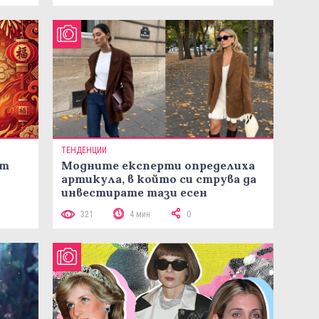
ТЕНДЕНЦИИ
ст
Модните експерти определиха
артикула, в който си струва да
инвестирате тази есен
321
4 мин
0