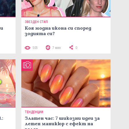
ЗВЕЗДЕН СТИЛ
ни
Коя модна икона си според
зодията си?
505
7 мин
0
ТЕНДЕНЦИИ
.:
Златен час: 7 шикозни идеи за
летен маникюр с ефект на