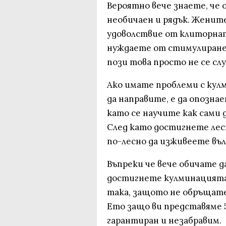
Вероятно вече знаете, че 
необичаен и рядък. Женит
удоволствие от клиторнат
нуждаете от стимулиране н
пози това просто не се слу
Ако имате проблеми с кул
да направите, е да опозна
като се научите как сами 
След като достигнете лес
по-лесно да изживеете въ
Въпреки че вече обичате д
достигнете кулминацията 
така, защото не обръщате
Ето защо ви представяме 5
гарантиран и незабравим.