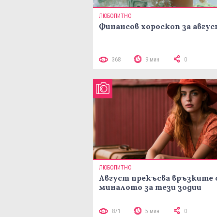
ЛЮБОПИТНО
Финансов хороскоп за авгу
368
9 мин
0
ЛЮБОПИТНО
Август прекъсва връзките 
миналото за тези зодии
871
5 мин
0