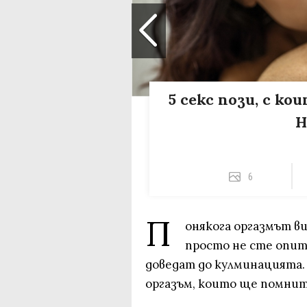
5 секс пози, с к
Н
6
П
онякога оргазмът в
просто не сте опит
доведат до кулминацията. 
оргазъм, които ще помнит