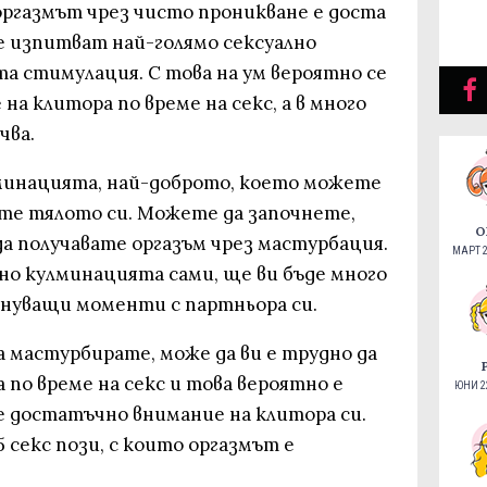
оргазмът чрез чисто проникване е доста
е изпитват най-голямо сексуално
а стимулация. С това на ум вероятно се
а клитора по време на секс, а в много
чва.
минацията, най-доброто, което можете
ете тялото си. Можете да започнете,
О
да получавате оргазъм чрез мастурбация.
МАРТ 2
но кулминацията сами, ще ви бъде много
лнуващи моменти с партньора си.
а мастурбирате, може да ви е трудно да
по време на секс и това вероятно е
ЮНИ 22
 достатъчно внимание на клитора си.
 секс пози, с които оргазмът е