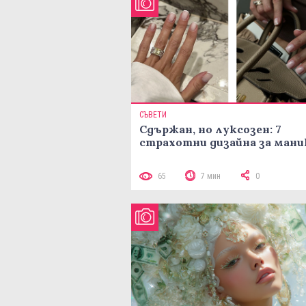
СЪВЕТИ
Сдържан, но луксозен: 7
страхотни дизайна за ман
65
7 мин
0