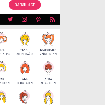
ЗАПИШИ СЕ
ВЕН
ТЕЛЕЦ
БЛИЗНАЦИ
1 - АПР 20
АПР 21 - МАЙ 21
МАЙ 22 - ЮНИ 21
РАК
ЛЪВ
ДЕВА
 - ЮЛИ 22
ЮЛИ 23 - АВГ 23
АВГ 24 - СЕП 23