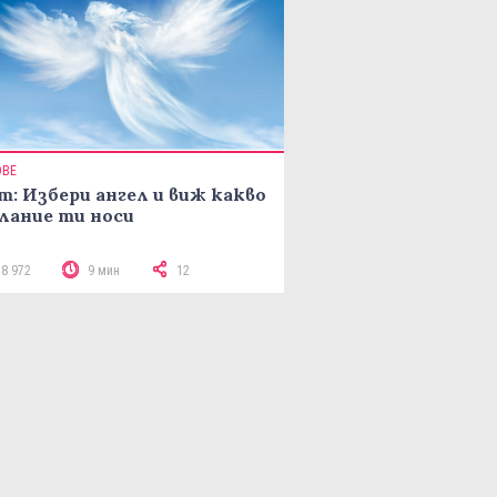
ОВЕ
т: Избери ангел и виж какво
лание ти носи
18 972
9 мин
12