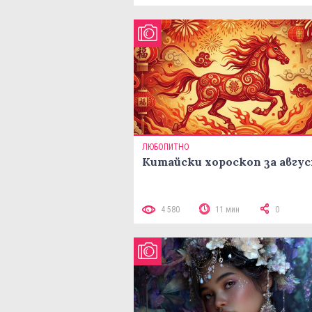
ЛЮБОПИТНО
Китайски хороскоп за авгу
4 580
11 мин
0