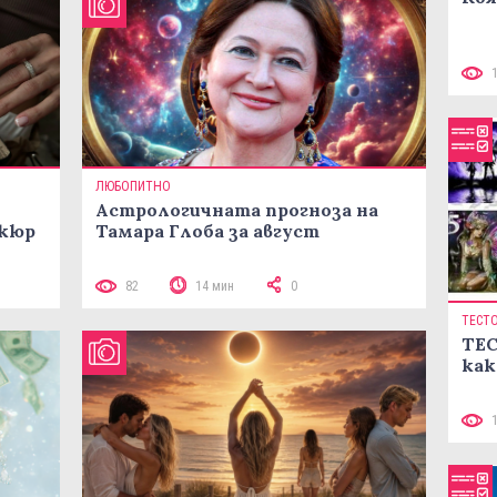
ЛЮБОПИТНО
Астрологичната прогноза на
икюр
Тамара Глоба за август
82
14 мин
0
ТЕСТ
ТЕС
как