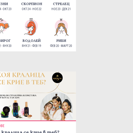
ЕЗНИ
СКОРПИОН
СТРЕЛЕЦ
 - ОКТ 23
ОКТ 24 - НОЕ 22
НОЕ 23 - ДЕК 21
ЗИРОГ
ВОДОЛЕЙ
РИБИ
 - ЯНУ 20
ЯНУ 21 - ФЕВ 19
ФЕВ 20 - МАРТ 20
ОВЕ
 кралица се крие в теб?