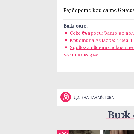
Разберете кои са те в наш
Виж още:
Секс въпроси: Защо не по
Кристина Агилера: "Има 4
Удоволствието никога не 
мултиоргазъм
ДИЛЯНА ПАНАЙОТОВА
Виж 