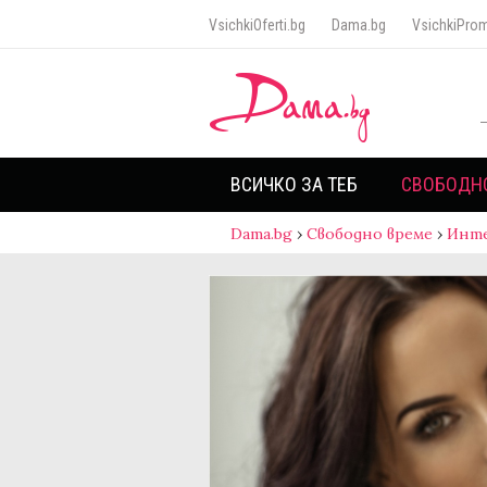
VsichkiOferti.bg
Dama.bg
VsichkiProm
ВСИЧКО ЗА ТЕБ
СВОБОДН
Dama.bg
›
Свободно време
›
Инт