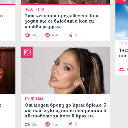
ЛЮБОПИТНО
ст
Затъмнения през август: Кои
зодии ще се влюбят и кои ги
очаква раздяла
565
6 мин
0
ТЕСТ
Тес
пос
ТЕНДЕНЦИИ
с
От меден бронз до крем брюле: 5
от най-луксозните тенденции в
цветовете за коса в края на
лятото
265
4 мин
0