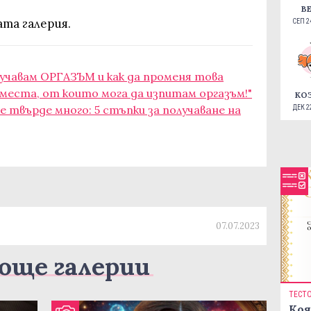
В
ата галерия.
СЕП 24
лучавам ОРГАЗЪМ и как да променя това
 места, от които мога да изпитам оргазъм!"
КО
е твърде много: 5 стъпки за получаване на
ДЕК 22
07.07.2023
още галерии
ТЕСТ
Коя