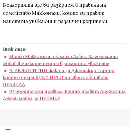
В галерията ще ви разкрием 8 правила на
семейство Макконъхи, които ги правят
наистина уникални и различни родители.
Виж още:
Матю Макконъхи и Камила Алвес: За голямата
любов в малките неща и взаимното уважение
16 ЛЮБОПИТНИ факта за Дженифър Гарнър,
която откри ЩАСТИЕТО по свои собствени
ПРАВИЛА
10 родителски правила, които правят Анджелина
Джоли майка за ПРИМЕР