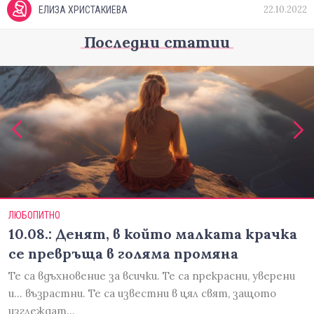
22.10.2022
ЕЛИЗА ХРИСТАКИЕВА
Последни статии
ЛЮБОПИТНО
10.08.: Денят, в който малката крачка
се превръща в голяма промяна
Те са вдъхновение за всички. Те са прекрасни, уверени
и... възрастни. Те са известни в цял свят, защото
изглеждат…