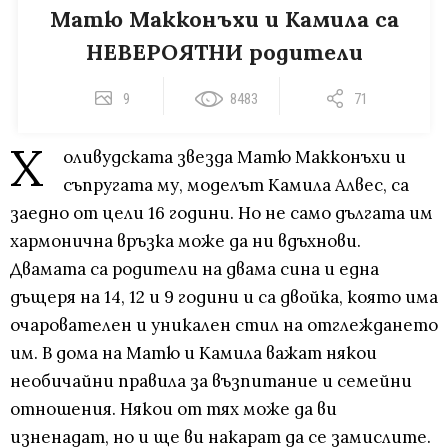
Матю Макконъхи и Камила са
НЕВЕРОЯТНИ родители
9
8483
71
Х
оливудската звезда Матю Макконъхи и
съпругата му, моделът Камила Алвес, са
заедно от цели 16 години. Но не само дългата им
хармонична връзка може да ни вдъхнови.
Двамата са родители на двама сина и една
дъщеря на 14, 12 и 9 години и са двойка, която има
очарователен и уникален стил на отглеждането
им. В дома на Матю и Камила важат някои
необичайни правила за възпитание и семейни
отношения. Някои от тях може да ви
изненадат, но и ще ви накарат да се замислите.