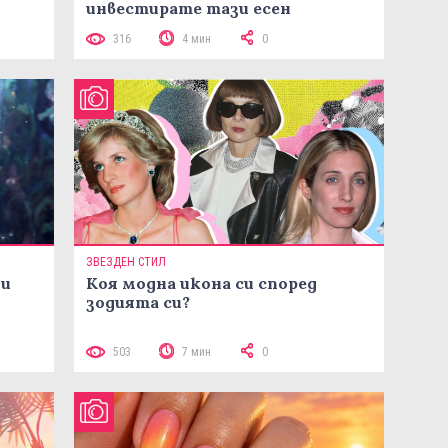
инвестирате тази есен
316
4 мин
0
ЗВЕЗДЕН СТИЛ
ни
Коя модна икона си според
зодията си?
503
7 мин
0