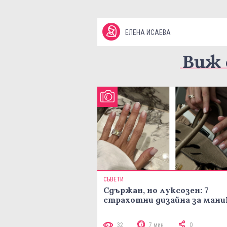
ЕЛЕНА ИСАЕВА
Виж 
СЪВЕТИ
Сдържан, но луксозен: 7
страхотни дизайна за ман
32
7 мин
0