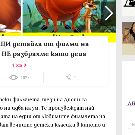
ЩИ детайла от филми на
 НЕ разбрахме като деца
1 от 9
1027
1
тски филмчета, тези на Дисни са
АБ
 ни идва на ум. Те произвеждат най-
новата на едни от любимите филмчета на
ват вечните детски класики в киното и