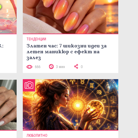
ТЕНДЕНЦИИ
.:
Златен час: 7 шикозни идеи за
летен маникюр с ефект на
залез
666
3 мин
0
ЛЮБОПИТНО