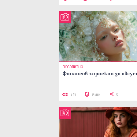
ЛЮБОПИТНО
Финансов хороскоп за авгу
349
9 мин
0