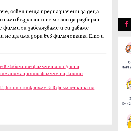
че, освен неща предназначени за деца
о само възрастните могат да разберат.
 филми ги забелязваме и си даваме
ти неща има дори във филмчетата. Ето и
О
 в любимите филмчета на Дисни
МАРТ 2
ите анимационни филмчета, които
КИ, които открихме във филмчетата на
ЮНИ 22