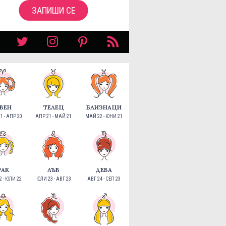
ЗАПИШИ СЕ
ВЕН
ТЕЛЕЦ
БЛИЗНАЦИ
1 - АПР 20
АПР 21 - МАЙ 21
МАЙ 22 - ЮНИ 21
РАК
ЛЪВ
ДЕВА
 - ЮЛИ 22
ЮЛИ 23 - АВГ 23
АВГ 24 - СЕП 23