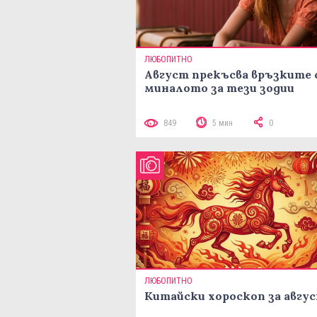
ЛЮБОПИТНО
Август прекъсва връзките 
миналото за тези зодии
849
5 мин
0
ЛЮБОПИТНО
Китайски хороскоп за авгу