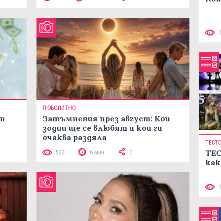
ЛЮБОПИТНО
ст
Затъмнения през август: Кои
зодии ще се влюбят и кои ги
очаква раздяла
ТЕСТ
ТЕС
522
6 мин
0
как