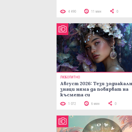
4 490
11 мин
0
ЛЮБОПИТНО
Август 2026: Тези зодиакал
знаци няма да повярват на
късмета си
1 072
6 мин
0