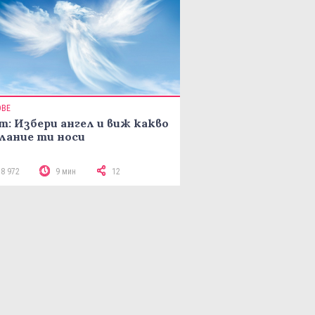
ОВЕ
т: Избери ангел и виж какво
лание ти носи
18 972
9 мин
12