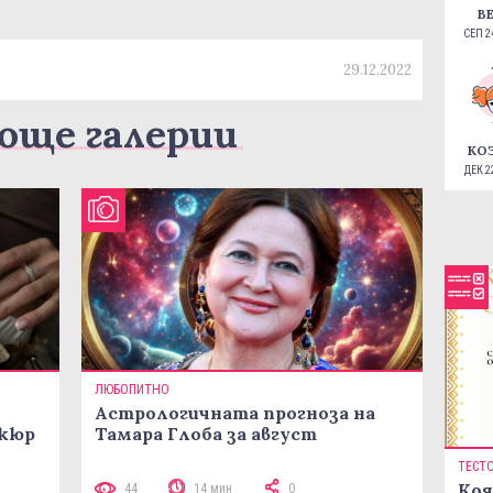
В
СЕП 24
29.12.2022
още галерии
КО
ДЕК 22
ЛЮБОПИТНО
Астрологичната прогноза на
икюр
Тамара Глоба за август
ТЕСТ
Коя
44
14 мин
0