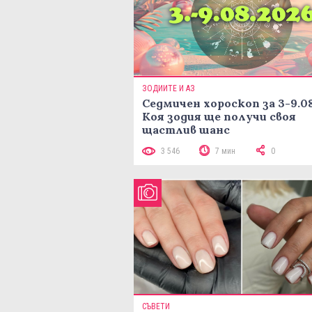
ЗОДИИТЕ И АЗ
Седмичен хороскоп за 3-9.08
Коя зодия ще получи своя
щастлив шанс
3 546
7 мин
0
СЪВЕТИ