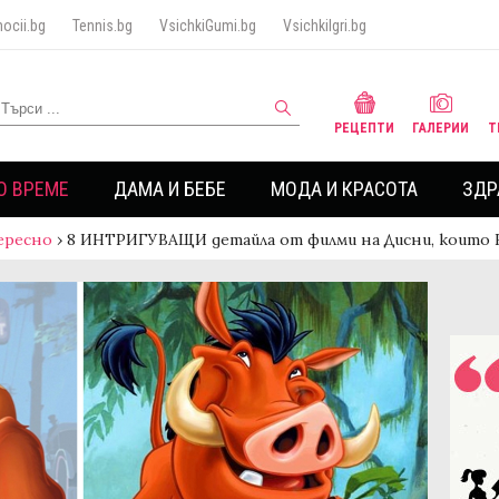
ocii.bg
Tennis.bg
VsichkiGumi.bg
VsichkiIgri.bg
РЕЦЕПТИ
ГАЛЕРИИ
Т
О ВРЕМЕ
ДАМА И БЕБЕ
МОДА И КРАСОТА
ЗДР
ересно
›
8 ИНТРИГУВАЩИ детайла от филми на Дисни, които 