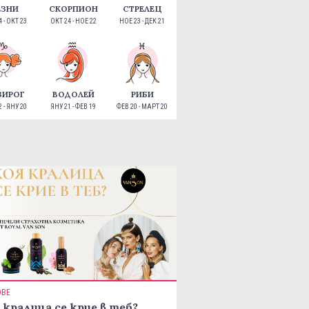
ЕЗНИ
СКОРПИОН
СТРЕЛЕЦ
 - ОКТ 23
ОКТ 24 - НОЕ 22
НОЕ 23 - ДЕК 21
ЗИРОГ
ВОДОЛЕЙ
РИБИ
 - ЯНУ 20
ЯНУ 21 - ФЕВ 19
ФЕВ 20 - МАРТ 20
ОВЕ
 кралица се крие в теб?