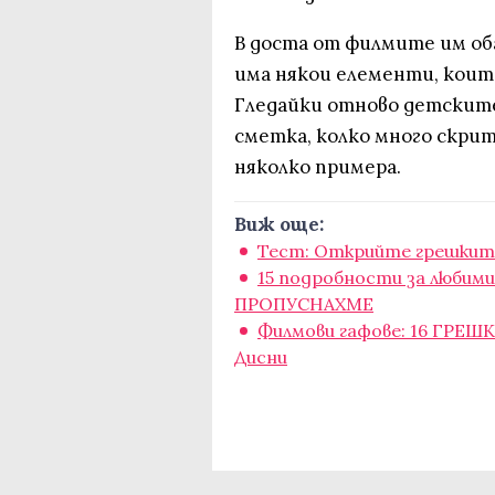
В доста от филмите им оба
има някои елементи, коит
Гледайки отново детските
сметка, колко много скри
няколко примера.
Виж още:
Тест: Открийте грешките
15 подробности за любим
ПРОПУСНАХМЕ
Филмови гафове: 16 ГРЕШ
Дисни