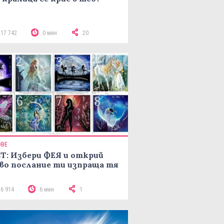
117 742
0 мин
20
ОВЕ
Т: Избери ФЕЯ и открий
во послание ти изпраща тя
16 914
6 мин
1