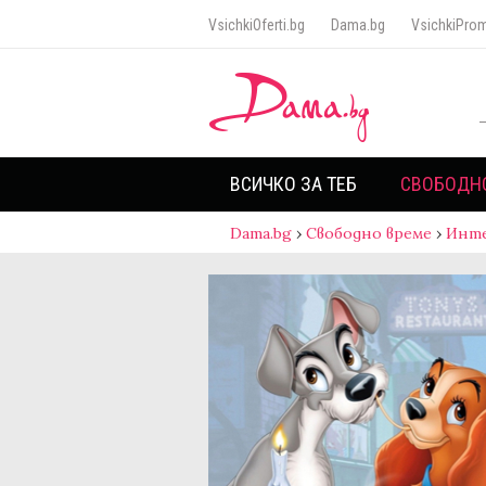
VsichkiOferti.bg
Dama.bg
VsichkiProm
ВСИЧКО ЗА ТЕБ
СВОБОДН
Dama.bg
›
Свободно време
›
Инт