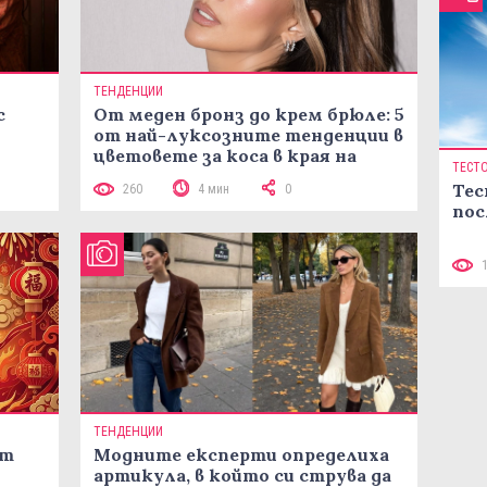
ТЕНДЕНЦИИ
с
От меден бронз до крем брюле: 5
от най-луксозните тенденции в
цветовете за коса в края на
ТЕСТ
лятото
Тес
260
4 мин
0
пос
ТЕНДЕНЦИИ
ст
Модните експерти определиха
артикула, в който си струва да