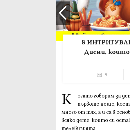
8 ИНТРИГУВА
Дисни, които
9
К
огато говорим за де
първото нещо, което
много от тях, а и са в ос
всяко дете, които си оста
телевизията.