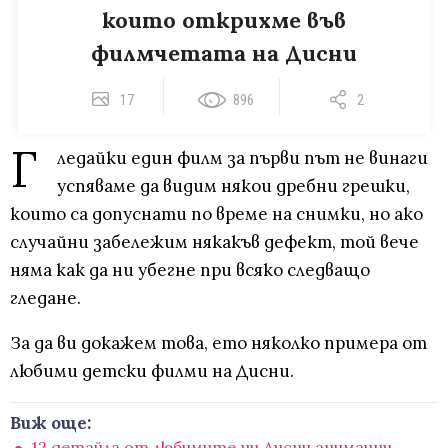
които открихме във
филмчетата на Дисни
17
896
2
Г
ледайки един филм за първи път не винаги
успяваме да видим някои дребни грешки,
които са допуснати по време на снимки, но ако
случайни забележим някакъв дефект, той вече
няма как да ни убегне при всяко следващо
гледане.
За да ви докажем това, ето няколко примера от
любими детски филми на Дисни.
Виж още:
12 детайла от любимите ни Дисни анимации,