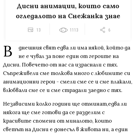
Дисни анимации, които само
огледалото на Снежанка знае
13
1113
6
В
днешния свят едва ли има някой, който да
не е чувал за поне един от героите на
Дисни. Повечето от нас са израснали с тях.
Съпреживели сме толкова много с любимите си
анимационни герои - смели сме се и сме плакали,
влюбвали сме се и сме страдали заедно с тях.
Независими колко години ще отминат,едва ли
някога ще сме готови да се разделим с
красивите спомени от миналото, които
светът на Дисни е донесъл в живота ни, а един