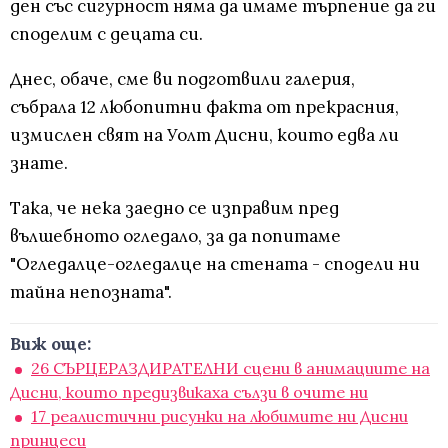
ден със сигурност няма да имаме търпение да ги
споделим с децата си.
Днес, обаче, сме ви подготвили галерия,
събрала 12 любопитни факта от прекрасния,
измислен свят на Уолт Дисни, които едва ли
знате.
Така, че нека заедно се изправим пред
вълшебното огледало, за да попитаме
"Огледалце-огледалце на стената - сподели ни
тайна непозната".
Виж още:
26 СЪРЦЕРАЗДИРАТЕЛНИ сцени в анимациите на
Дисни, които предизвикаха сълзи в очите ни
17 реалистични рисунки на любимите ни Дисни
принцеси