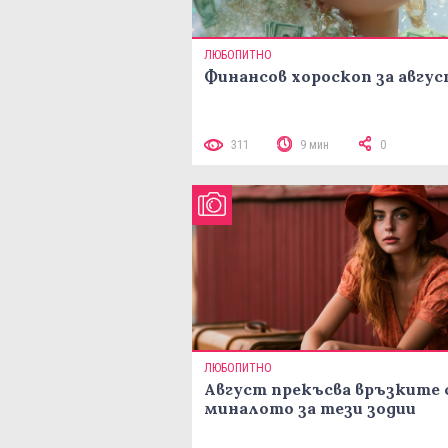
ЛЮБОПИТНО
Финансов хороскоп за авгу
311
9 мин
0
ЛЮБОПИТНО
Август прекъсва връзките 
миналото за тези зодии