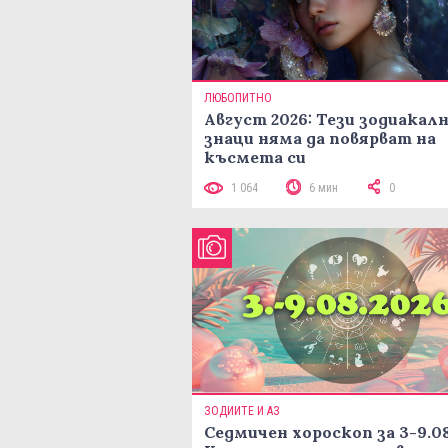
ЛЮБОПИТНО
Август 2026: Тези зодиакал
знаци няма да повярват на
късмета си
1 064
6 мин
0
ЗОДИИТЕ И АЗ
Седмичен хороскоп за 3-9.08