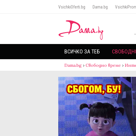
VsichkiOferti.bg
Dama.bg
VsichkiProm
ВСИЧКО ЗА ТЕБ
СВОБОДН
Dama.bg
›
Свободно време
›
Инт