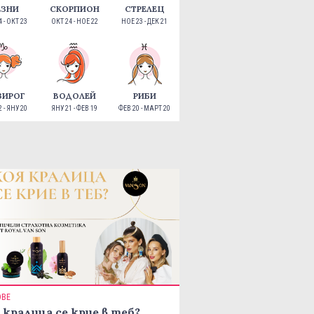
ЕЗНИ
СКОРПИОН
СТРЕЛЕЦ
 - ОКТ 23
ОКТ 24 - НОЕ 22
НОЕ 23 - ДЕК 21
ЗИРОГ
ВОДОЛЕЙ
РИБИ
 - ЯНУ 20
ЯНУ 21 - ФЕВ 19
ФЕВ 20 - МАРТ 20
ОВЕ
 кралица се крие в теб?