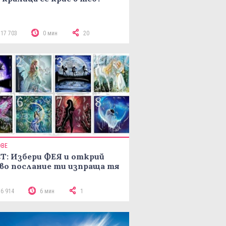
117 703
0 мин
20
ОВЕ
Т: Избери ФЕЯ и открий
во послание ти изпраща тя
16 914
6 мин
1