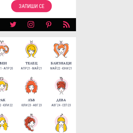
ЗАПИШИ СЕ
ВЕН
ТЕЛЕЦ
БЛИЗНАЦИ
1 - АПР 20
АПР 21 - МАЙ 21
МАЙ 22 - ЮНИ 21
РАК
ЛЪВ
ДЕВА
 - ЮЛИ 22
ЮЛИ 23 - АВГ 23
АВГ 24 - СЕП 23