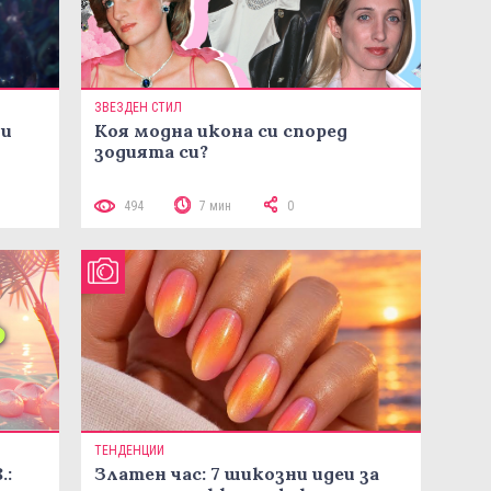
ЗВЕЗДЕН СТИЛ
ни
Коя модна икона си според
зодията си?
494
7 мин
0
ТЕНДЕНЦИИ
.:
Златен час: 7 шикозни идеи за