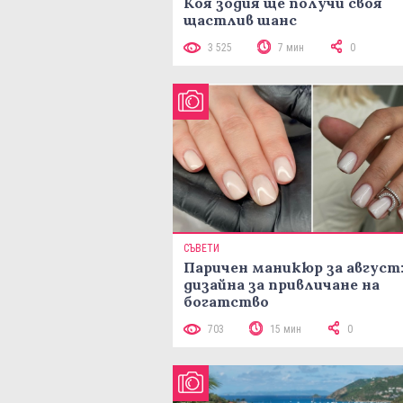
Коя зодия ще получи своя
щастлив шанс
3 525
7 мин
0
СЪВЕТИ
Паричен маникюр за август:
дизайна за привличане на
богатство
703
15 мин
0