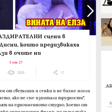
АЗДИРАТЕЛНИ сцени в
Дисни, които предизвикаха
лзи в очите ни
1 от 27
3335
17
АБ
ен от светлини и сенки и не бихме могли
ето, ако не сме изпитали трудности",
елят на едноименното студио, което от
ярки анимационни филми, но също така