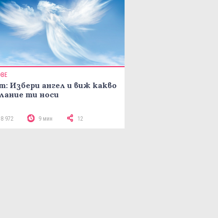
ОВЕ
т: Избери ангел и виж какво
лание ти носи
18 972
9 мин
12