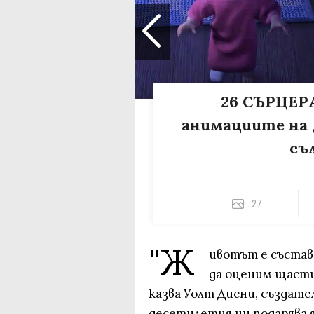
26 СЪРЦЕР
анимациите на 
съ
27
"Ж
ивотът е състав
да оценим щасти
казва Уолт Дисни, създат
десетилетия ни подарява 