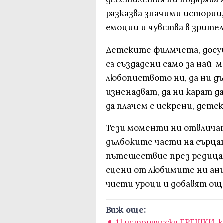
разказва значими истории
емоции и чувства в зрител
Детските филмчета, досущ
са създадени само за най-
любопиството ни, да ни д
изненадват, да ни карат да
да плачем с искрени, детск
Тези моменти ни отвличат
дълбоките части на сърцат
пътешествие през редица
сцени от любимите ни ан
чисти уроци и добавят ощ
Виж още:
11 исторически ГРЕШКИ, 