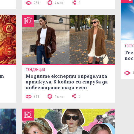
251
4 мин
0
ТЕСТ
Тес
пос
ТЕНДЕНЦИИ
ст
Модните експерти определиха
артикула, в който си струва да
инвестирате тази есен
311
4 мин
0