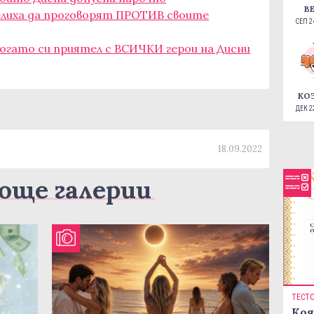
В
мелиха да проговорят ПРОТИВ своите
СЕП 24
огато си приятел с ВСИЧКИ герои на Дисни
КО
ДЕК 22
18.09.2022
още галерии
ТЕСТ
Коя