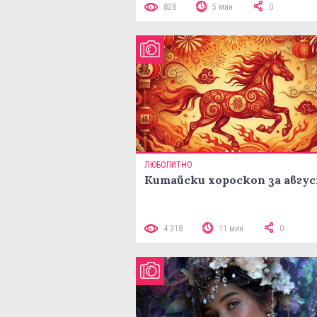
828
5 мин
0
ЛЮБОПИТНО
Китайски хороскоп за авгу
4 318
11 мин
0