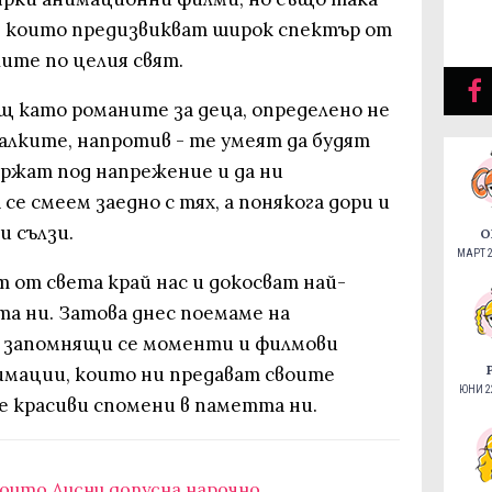
, които предизвикват широк спектър от
ите по целия свят.
 като романите за деца, определено не
малките, напротив - те умеят да будят
ържат под напрежение и да ни
 се смеем заедно с тях, а понякога дори и
и сълзи.
О
МАРТ 2
 от света край нас и докосват най-
а ни. Затова днес поемаме на
 запомнящи се моменти и филмови
имации, които ни предават своите
ЮНИ 22
е красиви спомени в паметта ни.
които Дисни допусна нарочно