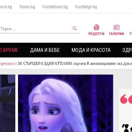
ocii.bg
Tennis.bg
VsichkiGumi.bg
VsichkiIgri.bg
РЕЦЕПТИ
ГАЛЕРИИ
Т
О ВРЕМЕ
ДАМА И БЕБЕ
МОДА И КРАСОТА
ЗДР
ересно
›
26 СЪРЦЕРАЗДИРАТЕЛНИ сцени в анимациите на Дис