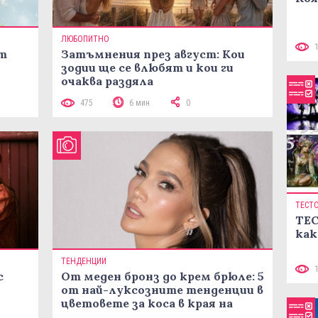
ЛЮБОПИТНО
ст
Затъмнения през август: Кои
зодии ще се влюбят и кои ги
очаква раздяла
475
6 мин
0
ТЕСТ
ТЕС
как
ТЕНДЕНЦИИ
с
От меден бронз до крем брюле: 5
от най-луксозните тенденции в
цветовете за коса в края на
лятото