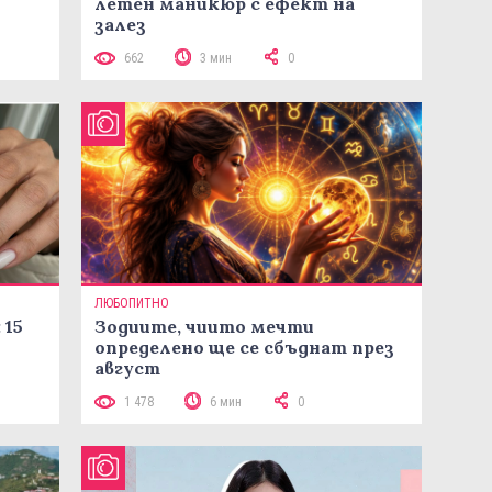
летен маникюр с ефект на
залез
662
3 мин
0
ЛЮБОПИТНО
 15
Зодиите, чиито мечти
определено ще се сбъднат през
август
1 478
6 мин
0