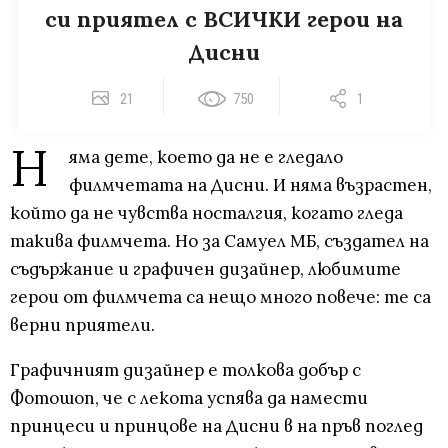
си приятел с ВСИЧКИ герои на
Дисни
21
750
1
Н
яма дете, което да не е гледало
филмчетата на Дисни. И няма възрастен,
който да не чувства носталгия, когато гледа
такива филмчета. Но за Самуел МБ, създател на
съдържание и графичен дизайнер, любимите
герои от филмчета са нещо много повече: те са
верни приятели.
Графичният дизайнер е толкова добър с
Фотошоп, че с лекота успява да намести
принцеси и принцове на Дисни в на пръв поглед