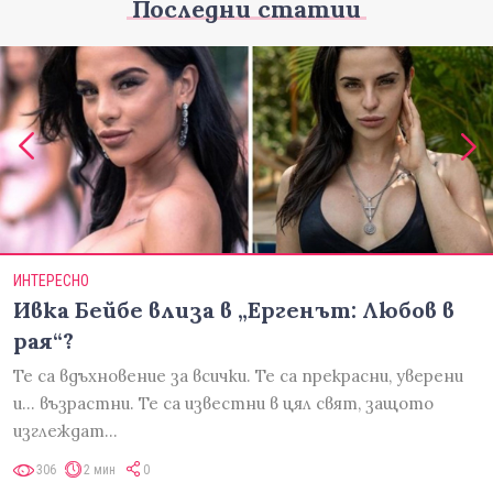
Последни статии
ИНТЕРЕСНО
Ивка Бейбе влиза в „Ергенът: Любов в
рая“?
Те са вдъхновение за всички. Те са прекрасни, уверени
и... възрастни. Те са известни в цял свят, защото
изглеждат…
306
2 мин
0