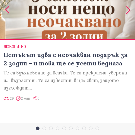
ЛЮБОПИТНО
Петъкът идва с неочакван подарък за
2 зодии – и това ще се усети веднага
Те са вдъхновение за всички. Те са прекрасни, уверени
и... възрастни. Те са известни в цял свят, защото
изглеждат…
29
2 мин
0