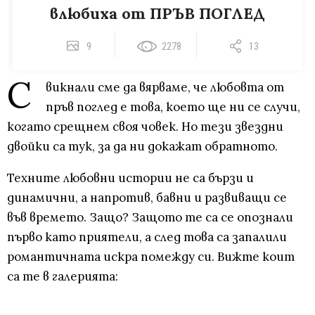
влюбиха от ПРЪВ ПОГЛЕД
9
2278
13
С
викнали сме да вярваме, че любовта от
пръв поглед е това, което ще ни се случи,
когато срещнем своя човек. Но тези звездни
двойки са тук, за да ни докажат обратното.
Техните любовни истории не са бързи и
динамични, а напротив, бавни и развиващи се
във времето. Защо? Защото те са се опознали
първо като приятели, а след това са запалили
романтичната искра помежду си. Вижте коит
са те в галерията: