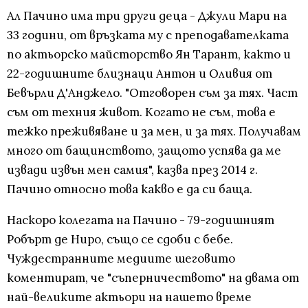
Ал Пачино има три други деца - Джули Мари на
33 години, от връзката му с преподавателката
по актьорско майсторство Ян Тарант, както и
22-годишните близнаци Антон и Оливия от
Бевърли Д'Анджело. "Отговорен съм за тях. Част
съм от техния живот. Когато не съм, това е
тежко преживяване и за мен, и за тях. Получавам
много от бащинството, защото успява да ме
извади извън мен самия", казва през 2014 г.
Пачино относно това какво е да си баща.
Наскоро колегата на Пачино - 79-годишният
Робърт де Ниро, също се сдоби с бебе.
Чуждестранните медиите шеговито
коментират, че "съперничеството" на двама от
най-великите актьори на нашето време