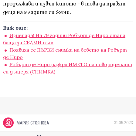
продължава и извън киното - в това да правят
деца на младите си жени.
Виж още:
Изненада! На 79 години Робърт де Ниро стана
баща за СЕДМИ път
Появиха се ПЪРВИ снимки на бебето на Робърт
де Ниро
Робърт де Ниро разкри ИМЕТО на новородената
си дъщеря (СНИМКА)
31.05.2023
МАРИЯ СТОЯНОВА