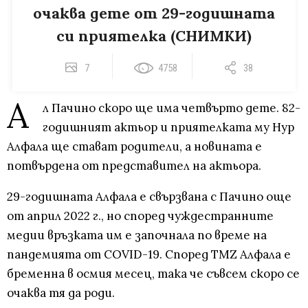
очаква дете от 29-годишната
си приятелка (СНИМКИ)
7
4758
38
А
л Пачино скоро ще има четвърто дете. 82-
годишният актьор и приятелката му Нур
Алфала ще стават родители, а новината е
потвърдена от представител на актьора.
29-годишната Алфала е свързвана с Пачино още
от април 2022 г., но според чуждестранните
медии връзката им е започнала по време на
пандемията от COVID-19. Според TMZ Алфала е
бременна в осмия месец, така че съвсем скоро се
очаква тя да роди.