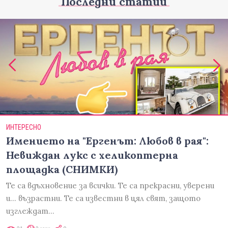
Последни статии
ИНТЕРЕСНО
Имението на "Ергенът: Любов в рая":
Невиждан лукс с хеликоптерна
площадка (СНИМКИ)
Те са вдъхновение за всички. Те са прекрасни, уверени
и... възрастни. Те са известни в цял свят, защото
изглеждат…