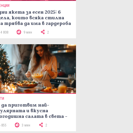
ЕНЦИИ
ни якета за есен 2025: 6
ела, които всяка стилна
а трябва да има в гардероба
14 808
9 мин
2
ПТИ
 да приготвим най-
улярната и вкусна
огодишна салата в света -
епта Мимоза
6 855
3 мин
2