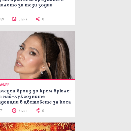
алото за тези зодии
489
5 мин
0
ЕНЦИИ
меден бронз до крем брюле:
т най-луксозните
денции в цветовете за коса
рая на лятото
171
4 мин
0