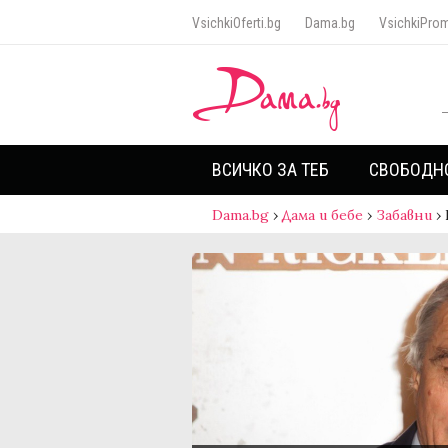
VsichkiOferti.bg
Dama.bg
VsichkiProm
ВСИЧКО ЗА ТЕБ
СВОБОДН
Dama.bg
›
Дама и бебе
›
Забавни
›