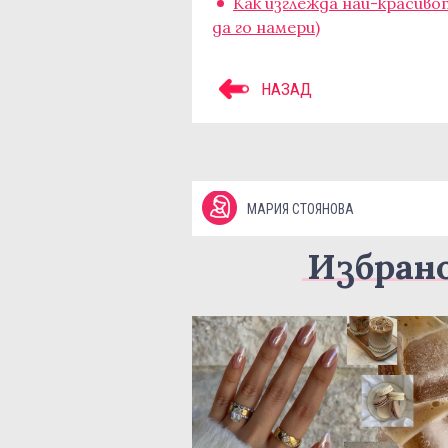
Kак изглежда най-красив
да го намери)
НАЗАД
МАРИЯ СТОЯНОВА
Избран