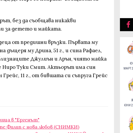
орът, без да съобщава никакви
и за детето и майката.
деца от предишни връзки. Първата му
а дъщеря му Дрина, 51 г., и сина Рафаел,
ха близнаците Джулиън и Арън, чиято майка
О
е Ниро Туки Смит. Актьорът има син
МАРТ 2
н Грейс, 11 г., от бившата си съпруга Грейс
ЮНИ 22
мица в "Ергенът"
е Филип с нова любов (СНИМКИ)