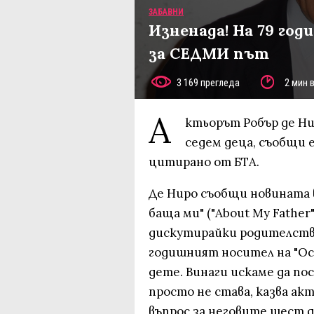
ЗАБАВНИ
Изненада! На 79 го
за СЕДМИ път
3 169 прегледа
2 мин 
А
ктьорът Робър де Нир
седем деца, съобщи 
цитирано от БТА.
Де Ниро съобщи новината 
баща ми" ("About My Father
дискутирайки родителствот
годишният носител на "Оск
дете. Винаги искаме да по
просто не става, казва а
въпрос за неговите шест д