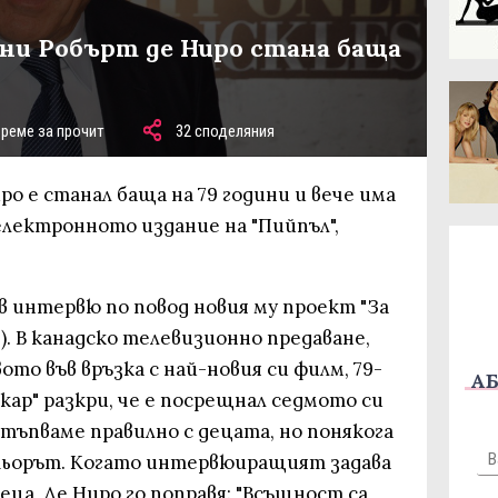
дини Робърт де Ниро стана баща
време за прочит
32 споделяния
о е станал баща на 79 години и вече има
електронното издание на "Пийпъл",
в интервю по повод новия му проект "За
"). В канадско телевизионно предаване,
о във връзка с най-новия си филм, 79-
АБ
ар" разкри, че е посрещнал седмото си
стъпваме правилно с децата, но понякога
ктьорът. Когато интервюиращият задава
еца, Де Ниро го поправя: "Всъщност са