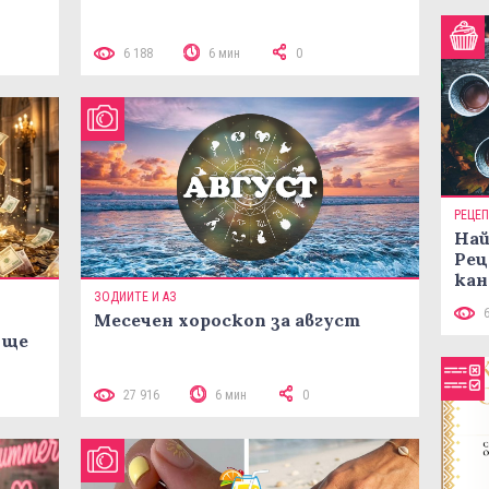
 10
6 188
6 мин
0
РЕЦЕ
Най
Рец
кан
ЗОДИИТЕ И АЗ
Месечен хороскоп за август
 ще
27 916
6 мин
0