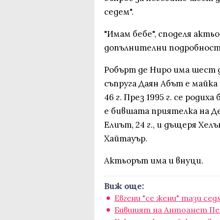
седем".
"Имам бебе", споделя акть
допълнителни подробност
Робърт де Ниро има шест 
съпруга Даян Абът е майка н
46 г. През 1995 г. се роди
е бившата приятелка на Д
Елиът, 24 г., и дъщеря Хелъ
Хайтауър.
Актьорът има и внуци.
Виж още:
Евгени "се жени" тази сед
Бившият на Антоанет Пеп