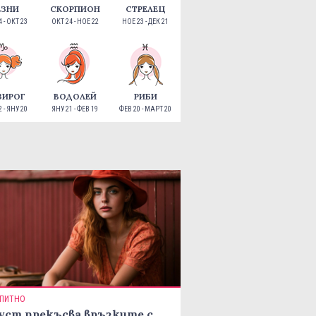
ЕЗНИ
СКОРПИОН
СТРЕЛЕЦ
 - ОКТ 23
ОКТ 24 - НОЕ 22
НОЕ 23 - ДЕК 21
ЗИРОГ
ВОДОЛЕЙ
РИБИ
 - ЯНУ 20
ЯНУ 21 - ФЕВ 19
ФЕВ 20 - МАРТ 20
ПИТНО
уст прекъсва връзките с