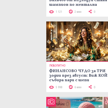
шампион по ментална
аритметика с 320 задачи за
1 121
2 мин
0
минути
ЛЮБОПИТНО
ФИНАНСОВО ЧУДО за ТРИ
зодии през август: Виж КОЙ
събира пари с шепи
5 998
6 мин
0