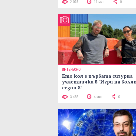
2 075
11 мин
0
ИНТЕРЕСНО
Ето коя е първата сигурна
участничка в "Игри на воля
сезон 8!
3 488
4 мин
0