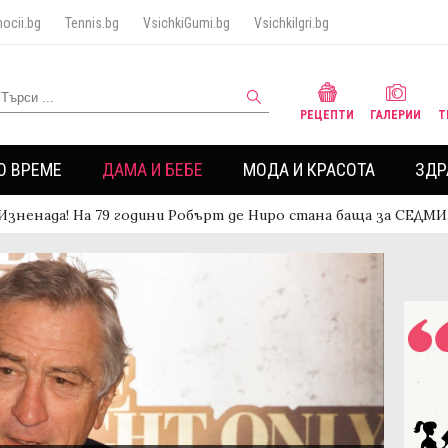
ocii.bg
Tennis.bg
VsichkiGumi.bg
VsichkiIgri.bg
РЕЦЕПТИ
ГАЛЕРИИ
Т
О ВРЕМЕ
ДАМА И БЕБЕ
МОДА И КРАСОТА
ЗДР
Изненада! На 79 години Робърт де Ниро стана баща за СЕДМ