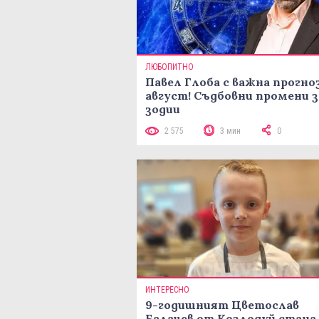
ЛЮБОПИТНО
Павел Глоба с важна прогноз
август! Съдбовни промени з
зодии
2 575
3 мин
0
ИНТЕРЕСНО
9-годишният Цветослав
Балачев от Козлодуй стана