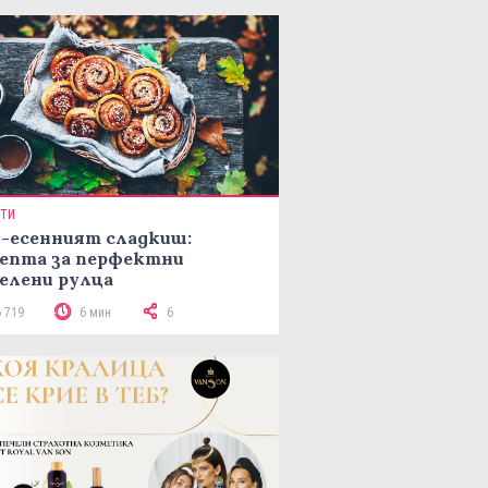
ПТИ
-есенният сладкиш:
епта за перфектни
елени рулца
6 719
6 мин
6