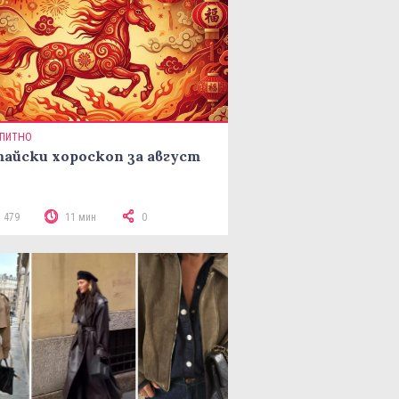
ПИТНО
айски хороскоп за август
3 479
11 мин
0