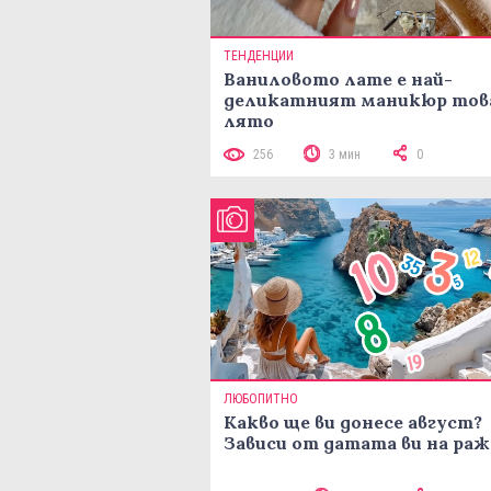
ТЕНДЕНЦИИ
Ваниловото лате е най-
деликатният маникюр тов
лято
256
3 мин
0
ЛЮБОПИТНО
Какво ще ви донесе август?
Зависи от датата ви на ра