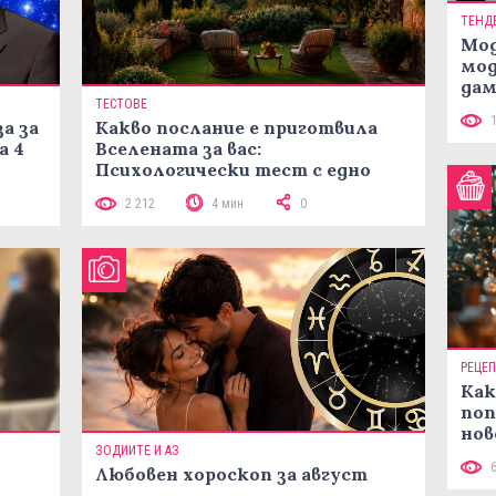
ТЕНД
Мод
мод
дам
ТЕСТОВЕ
си
а за
Какво послание е приготвила
а 4
Вселената за вас:
Психологически тест с едно
кликване
2 212
4 мин
0
РЕЦЕ
Как
поп
нов
ЗОДИИТЕ И АЗ
рец
Любовен хороскоп за август