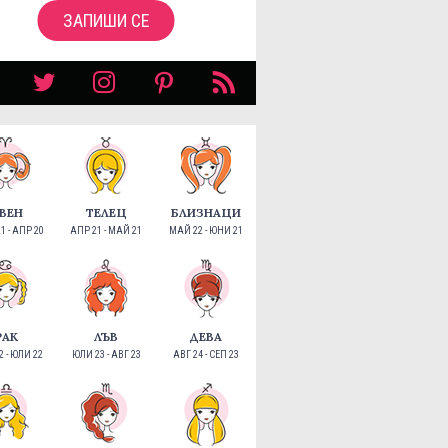
ЗАПИШИ СЕ
ВЕН
ТЕЛЕЦ
БЛИЗНАЦИ
1 - АПР 20
АПР 21 - МАЙ 21
МАЙ 22 - ЮНИ 21
РАК
ЛЪВ
ДЕВА
 - ЮЛИ 22
ЮЛИ 23 - АВГ 23
АВГ 24 - СЕП 23