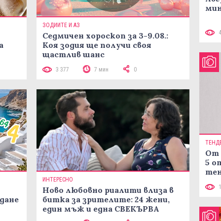
мин
ЗОДИИТЕ И АЗ
Седмичен хороскоп за 3-9.08.:
а
Коя зодия ще получи своя
щастлив шанс
3 377
7 мин
0
ТЕНД
От 
5 о
тен
ИНТЕРЕСНО
в к
Ново любовно риалити влиза в
жданe
битка за зрителите: 24 жени,
един мъж и една СВЕКЪРВА