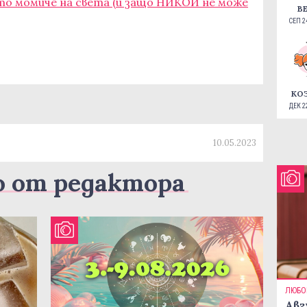
ото момиче на света (и защо НИКОЙ не може
В
СЕП 24
КО
ДЕК 22
10.05.2023
о от редактора
ЛЮБО
Авг