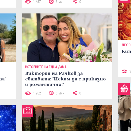
1 457
3 мин
0
ЛЮБО
Кит
ИСТОРИИТЕ НА ЕДНА ДАМА
Виктория на Рачков за
та"
сватбата: "Искам да е приказно
и романтично!"
1 902
3 мин
0