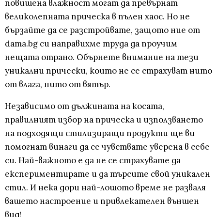
повишена влажност могат да превърнат
великолепната прическа в пълен хаос. Но не
бързайте да се разстройвате, защото ние от
dama.bg си направихме труда да проучим
нещата отрано. Обърнете внимание на тези
уникални прически, които не се страхуват нито
от влага, нито от вятър.
Независимо от дължината на косата,
правилният избор на прическа и използването
на подходящи стилизиращи продукти ще ви
помогнат винаги да се чувствате уверена в себе
си. Най-важното е да не се страхувате да
експериментирате и да търсите свой уникален
стил. И нека дори най-лошото време не разваля
вашето настроение и привлекателен външен
вид!