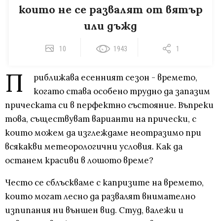
които не се развалят от вятър
или дъжд
10
1943
1
П
риближава есенният сезон - времето,
когато става особено трудно да запазим
прическата си в перфектно състояние. Въпреки
това, съществуват варианти на прически, с
които можем да изглеждаме неотразимо при
всякакви метеорологични условия. Как да
останем красиви в лошото време?
Често се сблъскваме с капризите на времето,
които могат лесно да развалят внимателно
изпипания ни външен вид. Студ, валежи и