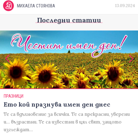
13.09.2024
МИХАЕЛА СТОЯНОВА
Последни статии
ПРАЗНИЦИ
Ето кой празнува имен ден днес
Те са вдъхновение за всички. Те са прекрасни, уверени
и... възрастни. Те са известни в цял свят, защото
изглеждат…