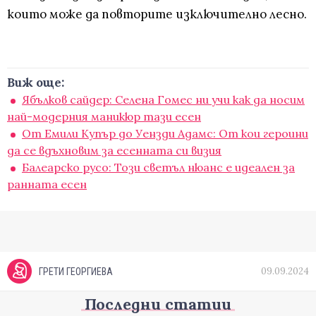
които може да повторите изключително лесно.
Виж още:
Ябълков сайдер: Селена Гомес ни учи как да носим
най-модерния маникюр тази есен
От Емили Купър до Уензди Адамс: От кои героини
да се вдъхновим за есенната си визия
Балеарско русо: Този светъл нюанс е идеален за
ранната есен
09.09.2024
ГРЕТИ ГЕОРГИЕВА
Последни статии