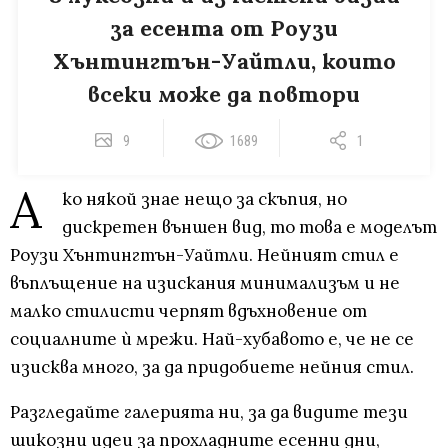
за есента от Роузи
Хънтингтън-Уайтли, които
всеки може да повтори
9
1689
1
А
ко някой знае нещо за скъпия, но
дискретен външен вид, то това е моделът
Роузи Хънтингтън-Уайтли. Нейният стил е
въплъщение на изискания минимализъм и не
малко стилисти черпят вдъхновение от
социалните ѝ мрежи. Най-хубавото е, че не се
изисква много, за да придобиете нейния стил.
Разгледайте галерията ни, за да видите тези
шикозни идеи за прохладните есенни дни,