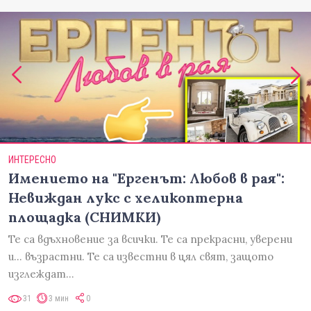
ИНТЕРЕСНО
Имението на "Ергенът: Любов в рая":
Невиждан лукс с хеликоптерна
площадка (СНИМКИ)
Те са вдъхновение за всички. Те са прекрасни, уверени
и... възрастни. Те са известни в цял свят, защото
изглеждат…
31
3 мин
0