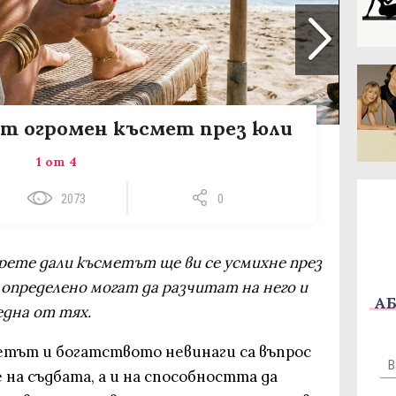
ат огромен късмет през юли
1 от 4
2073
0
ерете дали късметът ще ви се усмихне през
и определено могат да разчитат на него и
АБ
една от тях.
метът и богатството невинаги са въпрос
 на съдбата, а и на способността да