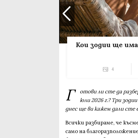
Кои зодии ще им
4
Г
отови ли сте да разб
юли 2026 г.? Три зоди
днес ще ви кажем дали сте 
Всички разбираме, че къс
само на благоразположение