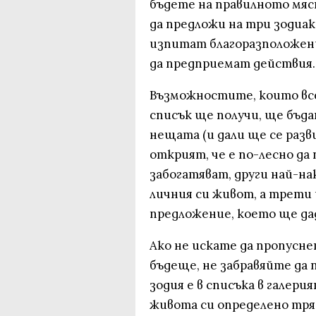
бъдете на правилното мяст
да предложи на три зодиак
изпитат благоразположени
да предприемат действия.
Възможностите, които вс
списък ще получи, ще бъда
нещата (и дали ще се разв
открият, че е по-лесно да
забогатяват, други най-на
личния си живот, а трет
предложение, което ще дад
Ако не искате да пропусн
бъдеще, не забравяйте да
зодия е в списъка в галери
живота си определено тря