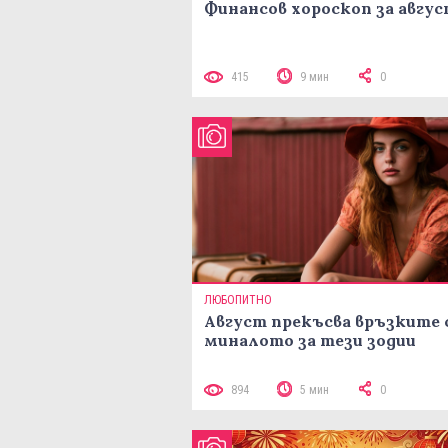
Финансов хороскоп за авгу
415
9 мин
0
ЛЮБОПИТНО
Август прекъсва връзките 
миналото за тези зодии
894
5 мин
0