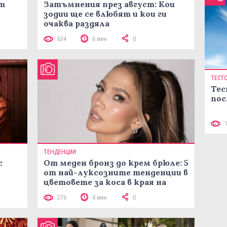
ст
Затъмнения през август: Кои
зодии ще се влюбят и кои ги
очаква раздяла
634
6 мин
0
ТЕСТ
Тес
пос
ТЕНДЕНЦИИ
с
От меден бронз до крем брюле: 5
от най-луксозните тенденции в
цветовете за коса в края на
лятото
276
4 мин
0