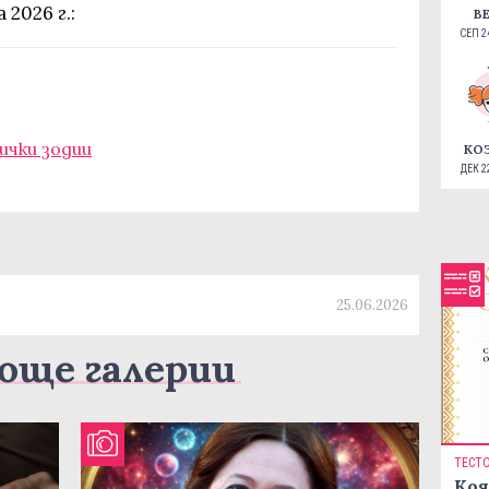
2026 г.:
В
СЕП 24
сички зодии
КО
ДЕК 22
25.06.2026
още галерии
ТЕСТ
Коя