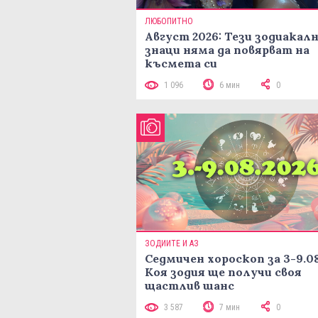
ЛЮБОПИТНО
Август 2026: Тези зодиакал
знаци няма да повярват на
късмета си
1 096
6 мин
0
ЗОДИИТЕ И АЗ
Седмичен хороскоп за 3-9.08
Коя зодия ще получи своя
щастлив шанс
3 587
7 мин
0