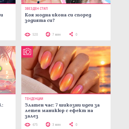
ЗВЕЗДЕН СТИЛ
ни
Коя модна икона си според
зодията си?
520
7 мин
0
ТЕНДЕНЦИИ
.:
Златен час: 7 шикозни идеи за
летен маникюр с ефект на
залез
675
3 мин
0