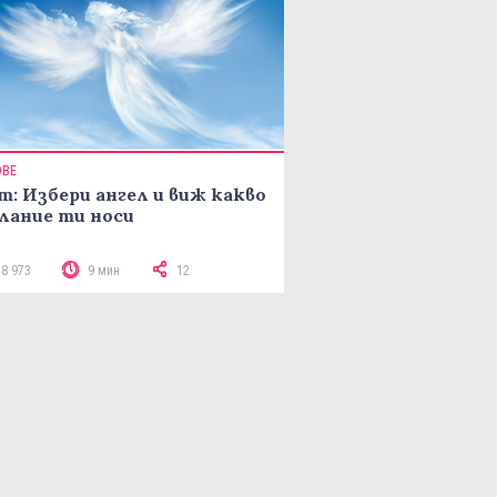
ОВЕ
т: Избери ангел и виж какво
лание ти носи
18 973
9 мин
12