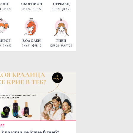
ЕЗНИ
СКОРПИОН
СТРЕЛЕЦ
 - ОКТ 23
ОКТ 24 - НОЕ 22
НОЕ 23 - ДЕК 21
ЗИРОГ
ВОДОЛЕЙ
РИБИ
 - ЯНУ 20
ЯНУ 21 - ФЕВ 19
ФЕВ 20 - МАРТ 20
ОВЕ
 кралица се крие в теб?