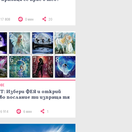
117 808
0 мин
20
ОВЕ
Т: Избери ФЕЯ и открий
во послание ти изпраща тя
16 914
6 мин
1