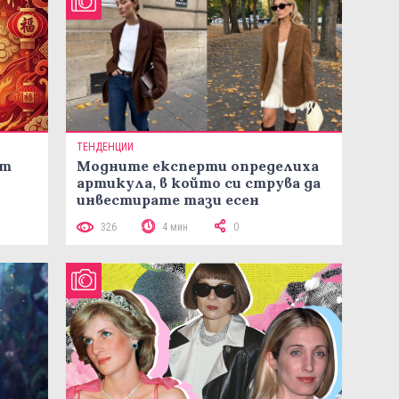
ТЕНДЕНЦИИ
ст
Модните експерти определиха
артикула, в който си струва да
инвестирате тази есен
326
4 мин
0