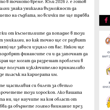
о в точното време. Юли 2026 г. е готов
ални знака уникална възможност да
ето на съдбата, но всички те ще трябва
еки от късметлиите да попадне в този
т уникални, но как точно ще се развият
ият) ще зависи изцяло от вас. Някои ще
О
 подобрят финансите си и да започнат да
МАРТ 2
края ще могат да разрешат проблеми в
и ще получат изключително примамливо
е тласък на кариерата им.
ете щастливия си билет за светло
ЮНИ 22
 прочетете този хороскоп. Ако вашата
ята ни, ще научите на коя област от
бва да обърнете голямо внимание през