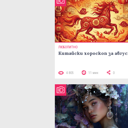
ЛЮБОПИТНО
Китайски хороскоп за авгу
4 805
11 мин
0