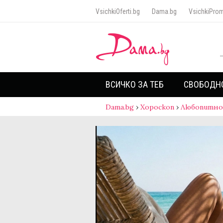
VsichkiOferti.bg
Dama.bg
VsichkiProm
ВСИЧКО ЗА ТЕБ
СВОБОДН
Dama.bg
›
Хороскоп
›
Любопитно