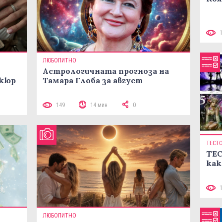
ЛЮБОПИТНО
Астрологичната прогноза на
икюр
Тамара Глоба за август
149
14 мин
0
ТЕСТ
ТЕС
как
ЛЮБОПИТНО