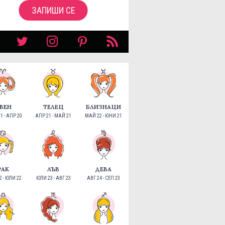
ЗАПИШИ СЕ
ВЕН
ТЕЛЕЦ
БЛИЗНАЦИ
1 - АПР 20
АПР 21 - МАЙ 21
МАЙ 22 - ЮНИ 21
РАК
ЛЪВ
ДЕВА
 - ЮЛИ 22
ЮЛИ 23 - АВГ 23
АВГ 24 - СЕП 23