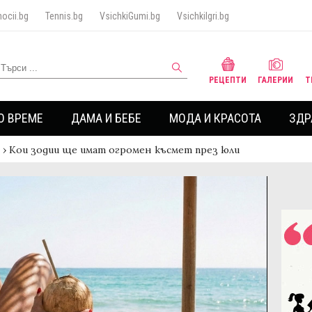
ocii.bg
Tennis.bg
VsichkiGumi.bg
VsichkiIgri.bg
РЕЦЕПТИ
ГАЛЕРИИ
Т
О ВРЕМЕ
ДАМА И БЕБЕ
МОДА И КРАСОТА
ЗДР
›
Кои зодии ще имат огромен късмет през юли