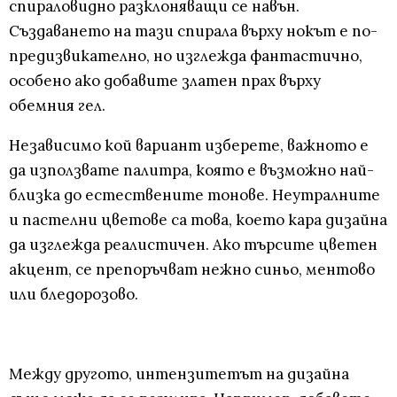
спираловидно разклоняващи се навън.
Създаването на тази спирала върху нокът е по-
предизвикателно, но изглежда фантастично,
особено ако добавите златен прах върху
обемния гел.
Независимо кой вариант изберете, важното е
да използвате палитра, която е възможно най-
близка до естествените тонове. Неутралните
и пастелни цветове са това, което кара дизайна
да изглежда реалистичен. Ако търсите цветен
акцент, се препоръчват нежно синьо, ментово
или бледорозово.
Между другото, интензитетът на дизайна