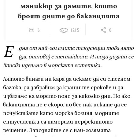
маникюр за дамите, които
броят дните до ваканцията
6
1215
0
Е
дна от най-големите тенденции това лято
(да, отново) е mermaidcore. И този дизайн се
вписва идеално в морската естетика.
Лятото винаги ни кара да искаме да си стегнем
багажа, да забравим за крайните срокове и да
избягаме на морето поне за няколко дни. Но ако
ваканцията не е скоро, но все пак искате да се
почувствате като морска богиня, модните
ентусиастки са намерили перфектното
решение. Запознайте се с най-голямата