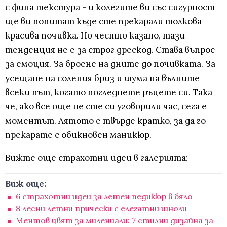
с фина текстура - и колегите ви със сигурност
ще ви попитат къде сте прекарали толкова
красива почивка. Но честно казано, тази
тенденция не е за строг дрескод. Става въпрос
за емоция. За броене на дните до почивката. За
усещане на соления бриз и шума на вълните
всеки път, когато погледнете ръцете си. Така
че, ако все още не сте си уговорили час, сега е
моментът. Лятото е твърде кратко, за да го
прекарате с обикновен маникюр.
Вижте още страхотни идеи в галерията:
Виж още:
6 страхотни идеи за летен педикюр в бяло
8 лесни летни прически с елегатни шноли
Ментов цвят за милениали: 7 стилни дизайна за