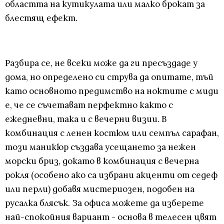
областта на кутикулата или малко брокат за
блестящ ефект.
Разбира се, не всеки може да ги пресъздаде у
дома, но определено си струва да опитате, тъй
като основното предимство на ноктите с миди
е, че се съчетават перфектно както с
ежедневни, така и с вечерни визии. В
комбинация с ленен костюм или семпъл сарафан,
този маникюр създава усещането за нежен
морски бриз, докато в комбинация с вечерна
рокля (особено ако са избрани акценти от седеф
или перли) добавя мистериозен, подобен на
русалка блясък. За офиса можете да изберете
най-спокойния вариант - основа в телесен цвят