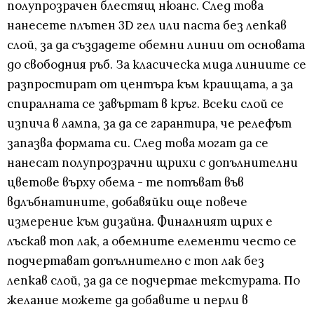
полупрозрачен блестящ нюанс. След това
нанесете плътен 3D гел или паста без лепкав
слой, за да създадете обемни линии от основата
до свободния ръб. За класическа мида линиите се
разпростират от центъра към краищата, а за
спиралната се завъртат в кръг. Всеки слой се
изпича в лампа, за да се гарантира, че релефът
запазва формата си. След това могат да се
нанесат полупрозрачни щрихи с допълнителни
цветове върху обема - те потъват във
вдлъбнатините, добавяйки още повече
измерение към дизайна. Финалният щрих е
лъскав топ лак, а обемните елементи често се
подчертават допълнително с топ лак без
лепкав слой, за да се подчертае текстурата. По
желание можете да добавите и перли в