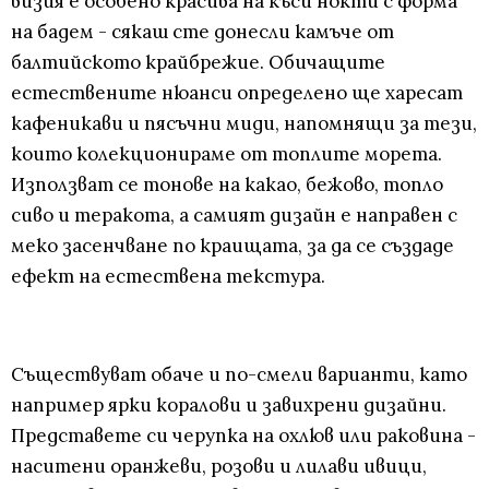
визия е особено красива на къси нокти с форма
на бадем - сякаш сте донесли камъче от
балтийското крайбрежие. Обичащите
естествените нюанси определено ще харесат
кафеникави и пясъчни миди, напомнящи за тези,
които колекционираме от топлите морета.
Използват се тонове на какао, бежово, топло
сиво и теракота, а самият дизайн е направен с
меко засенчване по краищата, за да се създаде
ефект на естествена текстура.
Съществуват обаче и по-смели варианти, като
например ярки коралови и завихрени дизайни.
Представете си черупка на охлюв или раковина -
наситени оранжеви, розови и лилави ивици,