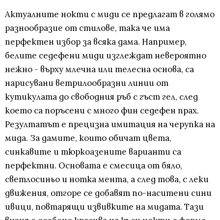
Актуалните нокти с миди се предлагат в голямо
разнообразие от стилове, така че има
перфектен избор за всяка дама. Например,
белите седефени миди изглеждат невероятно
нежно - върху млечна или телесна основа, са
нарисувани ветрилообразни линии от
кутикулата до свободния ръб с гъст гел, след
което са поръсени с много фин седефен прах.
Резултатът е прецизна имитация на черупка на
мида. За дамите, които обичат цвета,
синкавите и тюркоазените варианти са
перфектни. Основата е смесица от бяло,
светлосиньо и нотка мента, а след това, с леки
движения, отгоре се добавят по-наситени сини
ивици, повтарящи извивките на мидата. Тази