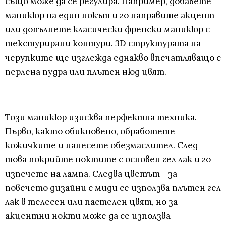
също може да се регулира. Например, добавете
маникюр на един нокът и го направите акцент
или допълнете класически френски маникюр с
текстурирани контури. 3D структурата на
черупките ще изглежда еднакво впечатляващо с
перлена пудра или плътен нюд цвят.
Този маникюр изисква перфектна техника.
Първо, както обикновено, обработете
кожичките и нанесете обезмаслител. След
това покрийте ноктите с основен гел лак и го
изпечете на лампа. Следва цветът - за
повечето дизайни с миди се използва плътен гел
лак в телесен или пастелен цвят, но за
акцентни нокти може да се използва