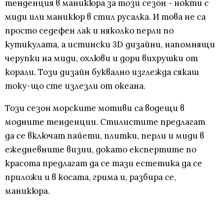
тенденция в маникюра за този сезон - нокти с
миди или маникюр в стил русалка. И това не са
просто седефен лак и няколко перли по
кутикулата, а истински 3D дизайни, напомнящи
черупки на миди, охлюви и дори вихрушки от
корали. Този дизайн буквално изглежда сякаш
току-що сте излезли от океана.
Този сезон морските мотиви са водещи в
модните тенденции. Стилистите предлагат
да се включат пайети, плитки, перли и миди в
ежедневните визии, докато експертите по
красота предлагат да се тази естетика да се
приложи и в косата, грима и, разбира се,
маникюра.