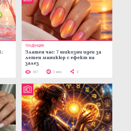
ТЕНДЕНЦИИ
.:
Златен час: 7 шикозни идеи за
летен маникюр с ефект на
залез
657
3 мин
0