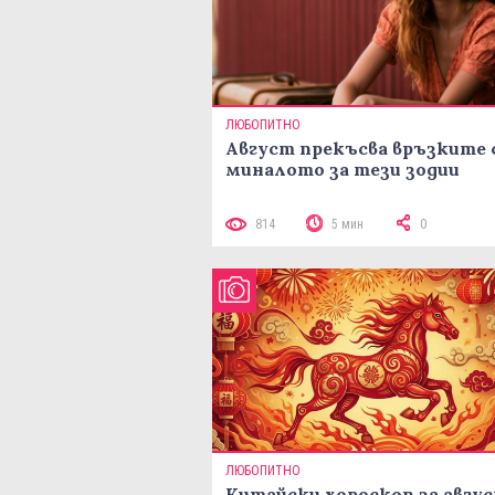
ЛЮБОПИТНО
Август прекъсва връзките 
миналото за тези зодии
814
5 мин
0
ЛЮБОПИТНО
Китайски хороскоп за авгу