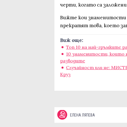
черти, когато са заложени
Вижте кои знаменитости п
прекратят това, което зап
Виж още:
Топ 10 на най-гръмките ра
10 знаменитости, които 
разводите
Случайност или не: МИСТ
Круз
ЕЛЕНА ЛЯПЕВА