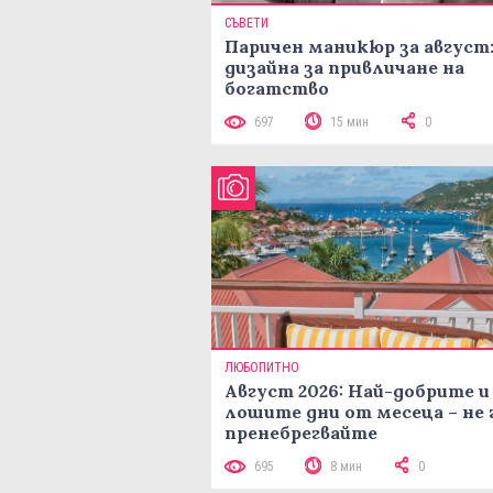
СЪВЕТИ
Паричен маникюр за август:
дизайна за привличане на
богатство
697
15 мин
0
ЛЮБОПИТНО
Август 2026: Най-добрите и
лошите дни от месеца – не 
пренебрегвайте
695
8 мин
0