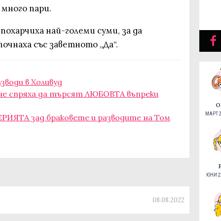
 много пари.
охарчиха най-големи суми, за да
очнаха със заветното „Да“.
зводи в Холивуд
не спряха да търсят ЛЮБОВТА въпреки
О
МАРТ 2
ЕРИЯТА зад браковете и разводите на Том
ЮНИ 22
08.08.2022