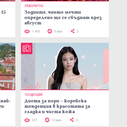
ЛЮБОПИТНО
 15
Зодиите, чиито мечти
определено ще се сбъднат през
август
1 469
6 мин
0
ТЕНДЕНЦИИ
 най-
Диета за пори – корейска
ги
тенденция в красотата за
гладка и чиста кожа
672
10 мин
0