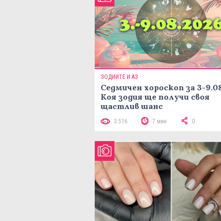
ЗОДИИТЕ И АЗ
Седмичен хороскоп за 3-9.08
Коя зодия ще получи своя
щастлив шанс
3 516
7 мин
0