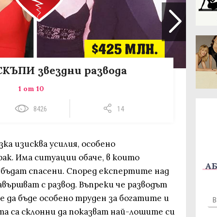
КЪПИ звездни развода
1 от 10
8426
14
ка изисква усилия, особено
рак. Има ситуации обаче, в които
АБ
бъдат спасени. Според експертите над
вършват с развод. Въпреки че разводът
же да бъде особено труден за богатите и
а са склонни да показват най-лошите си