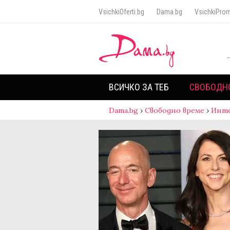
VsichkiOferti.bg
Dama.bg
VsichkiProm
ВСИЧКО ЗА ТЕБ
СВОБОДН
Dama.bg
›
Свободно време
›
Инт