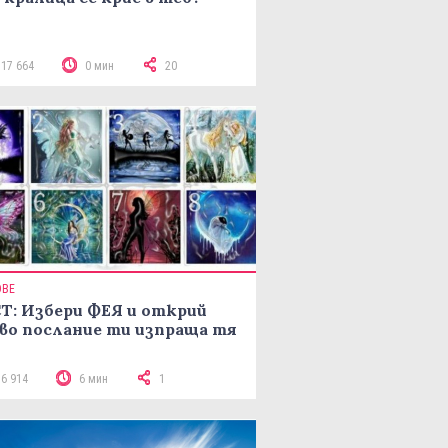
117 664
0 мин
20
ОВЕ
Т: Избери ФЕЯ и открий
во послание ти изпраща тя
16 914
6 мин
1