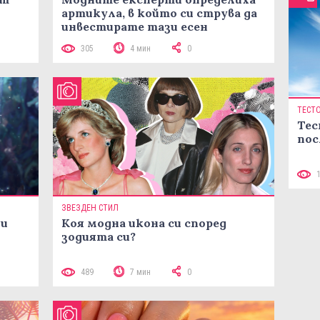
артикула, в който си струва да
инвестирате тази есен
305
4 мин
0
ТЕСТ
Тес
пос
ЗВЕЗДЕН СТИЛ
ни
Коя модна икона си според
зодията си?
489
7 мин
0