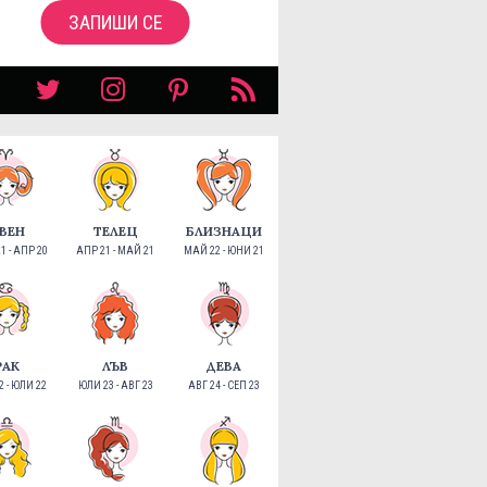
ЗАПИШИ СЕ
ВЕН
ТЕЛЕЦ
БЛИЗНАЦИ
1 - АПР 20
АПР 21 - МАЙ 21
МАЙ 22 - ЮНИ 21
РАК
ЛЪВ
ДЕВА
 - ЮЛИ 22
ЮЛИ 23 - АВГ 23
АВГ 24 - СЕП 23