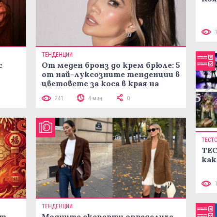
ТЕНДЕНЦИИ
с
От меден бронз до крем брюле: 5
от най-луксозните тенденции в
цветовете за коса в края на
лятото
241
4 мин
0
ТЕСТ
ТЕС
как
ТЕНДЕНЦИИ
ст
Модните експерти определиха