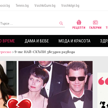
ocii.bg
Tennis.bg
VsichkiGumi.bg
VsichkiIgri.bg
РЕЦЕПТИ
ГАЛЕРИИ
Т
О ВРЕМЕ
ДАМА И БЕБЕ
МОДА И КРАСОТА
ЗДР
ересно
›
9-те НАЙ-СКЪПИ звездни развода