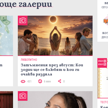
още галерии
В
СЕП 24
КО
ДЕК 22
ЛЮБОПИТНО
ст
Затъмнения през август: Кои
зодии ще се влюбят и кои ги
очаква раздяла
431
6 мин
0
ТЕСТ
Коя