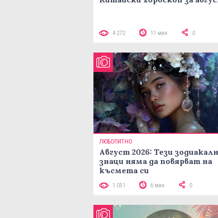
4 272
11 мин
0
ЛЮБОПИТНО
Август 2026: Тези зодиакал
знаци няма да повярват на
късмета си
1 051
6 мин
0