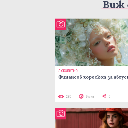
Виж 
ЛЮБОПИТНО
Финансов хороскоп за авгу
280
9 мин
0