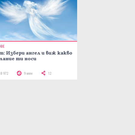
ОВЕ
т: Избери ангел и виж какво
лание ти носи
18 972
9 мин
12