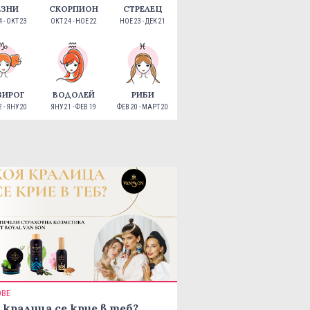
ЕЗНИ
СКОРПИОН
СТРЕЛЕЦ
 - ОКТ 23
ОКТ 24 - НОЕ 22
НОЕ 23 - ДЕК 21
ЗИРОГ
ВОДОЛЕЙ
РИБИ
 - ЯНУ 20
ЯНУ 21 - ФЕВ 19
ФЕВ 20 - МАРТ 20
ОВЕ
 кралица се крие в теб?