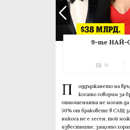
9-те НАЙ-С
10
П
оддържането на връз
когато говорим за б
отношенията не могат да 
50% от браковете в САЩ за
никога не е лесен, той мо
известните, защото хорат