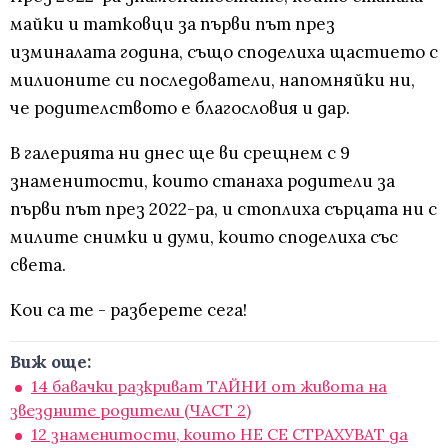
майки и татковци за първи път през
изминалата година, също споделиха щастието с
милионите си последователи, напомняйки ни,
че родителството е благословия и дар.
В галерията ни днес ще ви срещнем с 9
знаменитости, които станаха родители за
първи път през 2022-ра, и стоплиха сърцата ни с
милите снимки и думи, които споделиха със
света.
Кои са те - разберете сега!
Виж още:
14 бавачки разкриват ТАЙНИ от живота на
звездните родители (ЧАСТ 2)
12 знаменитости, които НЕ СЕ СТРАХУВАТ да