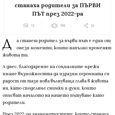
станаха родители за ПЪРВИ
ПЪТ през 2022-ра
10
788
26
Д
а станеш родител за първи път е един от
онези моменти, които напълно променят
живота ти.
А днес, благодарение на социалните мрежи
имаме възможността да изразим огромната си
радост от тази нова вълнуваща глава в живота
ни, като споделяме снимки и думи, които
описват началото на нашето пътуване като
родители.
През 2022-ра знаменитостите, които станаха