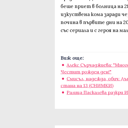
беше приет в болница на 28
изкуствена кома заради 
почина в първите дни на 20
със сериала и с героя на м
Виж още:
Алекс Сърчаджиева: "Много
Честит рожден ден!"
Смисъл, надежда, обич: Д
стана на 13 (СНИМКИ)
Ралица Паскалева разкри