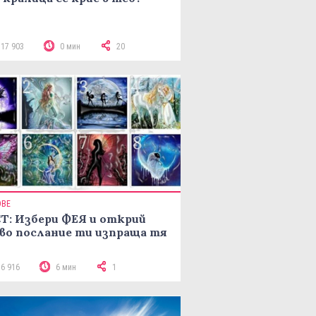
117 903
0 мин
20
ОВЕ
Т: Избери ФЕЯ и открий
во послание ти изпраща тя
16 916
6 мин
1