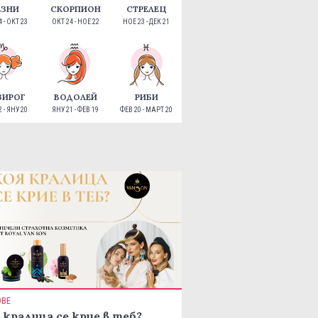
ЕЗНИ
СКОРПИОН
СТРЕЛЕЦ
 - ОКТ 23
ОКТ 24 - НОЕ 22
НОЕ 23 - ДЕК 21
ЗИРОГ
ВОДОЛЕЙ
РИБИ
 - ЯНУ 20
ЯНУ 21 - ФЕВ 19
ФЕВ 20 - МАРТ 20
ОВЕ
 кралица се крие в теб?