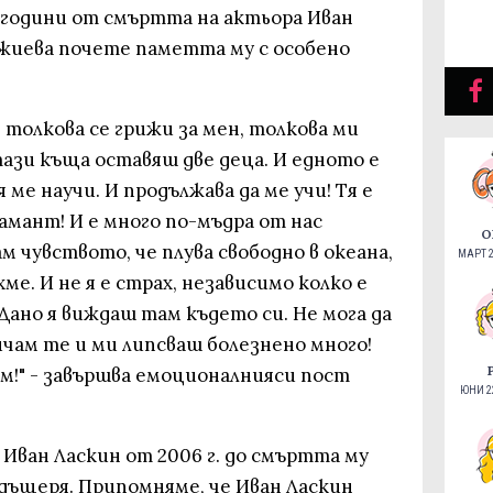
5 години от смъртта на актьора Иван
джиева почете паметта му с особено
 толкова се грижи за мен, толкова ми
 тази къща оставяш две деца. И едното е
 ме научи. И продължава да ме учи! Тя е
амант! И е много по-мъдра от нас
О
м чувството, че плува свободно в океана,
МАРТ 2
хме. И не я е страх, независимо колко е
 Дано я виждаш там където си. Не мога да
ичам те и ми липсваш болезнено много!
м!" - завършва емоционалнияси пост
ЮНИ 22
Иван Ласкин от 2006 г. до смъртта му
 дъщеря. Припомняме, че Иван Ласкин