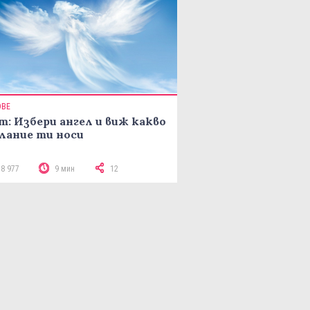
ОВЕ
т: Избери ангел и виж какво
лание ти носи
18 977
9 мин
12