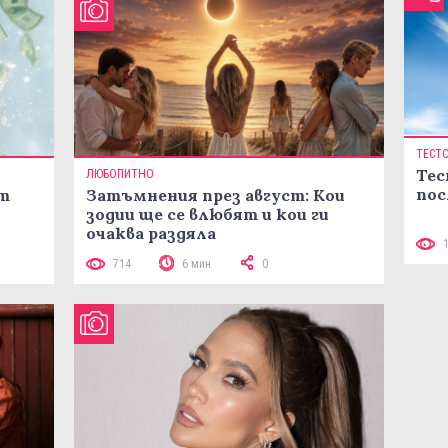
ТЕСТ
Тес
ЛЮБОПИТНО
пос
ст
Затъмнения през август: Кои
зодии ще се влюбят и кои ги
очаква раздяла
714
6 мин
0