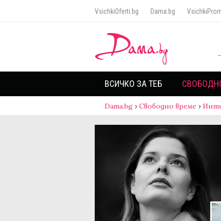
VsichkiOferti.bg
Dama.bg
VsichkiProm
ВСИЧКО ЗА ТЕБ
СВОБОДН
Dama.bg
›
Свободно време
›
Инт