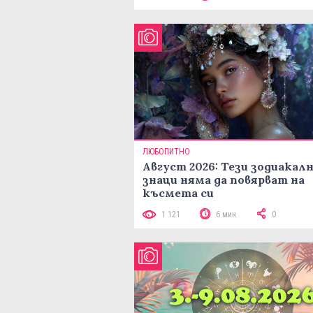
ЛЮБОПИТНО
Август 2026: Тези зодиакал
знаци няма да повярват на
късмета си
1 121
6 мин
0