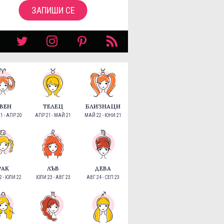
ЗАПИШИ СЕ
ВЕН
ТЕЛЕЦ
БЛИЗНАЦИ
1 - АПР 20
АПР 21 - МАЙ 21
МАЙ 22 - ЮНИ 21
РАК
ЛЪВ
ДЕВА
 - ЮЛИ 22
ЮЛИ 23 - АВГ 23
АВГ 24 - СЕП 23