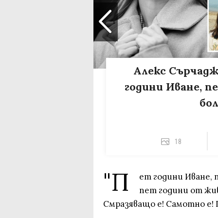
Алекс Сърчадж
години Иване, п
бол
18
"П
ет години Иване, 
пет години от жив
Смразяващо е! Самотно е! П