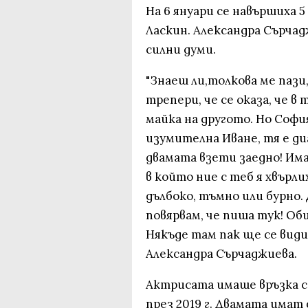
На 6 януари се навършиха 
Ласкин. Александра Сърча
силни думи.
"Знаеш ли,толкова ме пази,
трепери, че се оказа, че в
майка на другото. Но София
изумителна Иване, тя е ди
двамата взети заедно! Има
в който ние с теб я хвърли
дълбоко, тъмно или бурно.
повярвам, че пиша тук! Об
Някъде там пак ще се види
Александра Сърчаджиева.
Актрисата имаше връзка с 
през 2019 г. Двамата имат