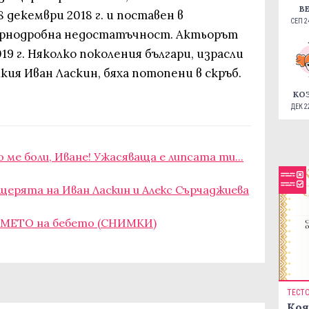
В
 декември 2018 г. и поставен в
СЕП 24
чернодробна недостатъчност. Актьорът
19 г. Няколко поколения българи, израсли
алкия Иван Ласкин, бяха потопени в скръб.
КО
ДЕК 22
 ме боли, Иване! Ужасяваща е липсата ти...
ъщерята на Иван Ласкин и Алекс Сърчаджиева
 ИМЕТО на бебето (СНИМКИ)
ТЕСТ
Коя