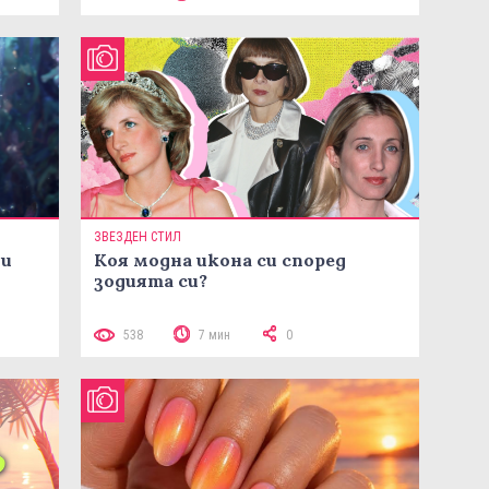
ЗВЕЗДЕН СТИЛ
ни
Коя модна икона си според
зодията си?
538
7 мин
0