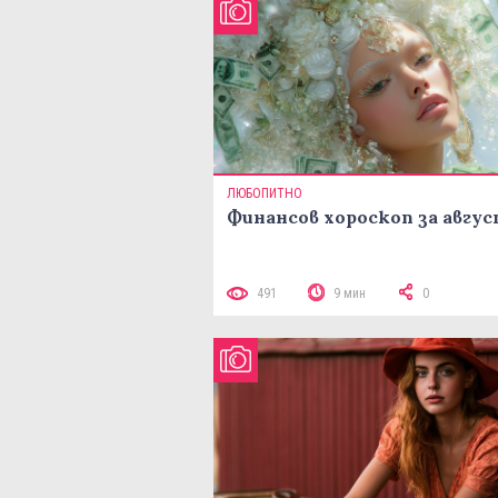
ЛЮБОПИТНО
Финансов хороскоп за авгу
491
9 мин
0