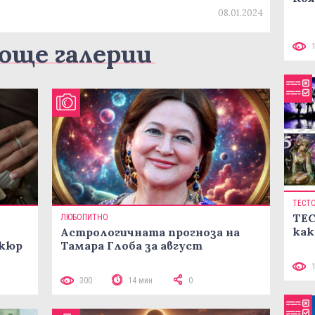
08.01.2024
още галерии
ТЕСТ
ТЕС
ЛЮБОПИТНО
как
Астрологичната прогноза на
икюр
Тамара Глоба за август
300
14 мин
0