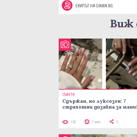
ЕКИПЪТ НА DAMA.BG
Виж 
СЪВЕТИ
Сдържан, но луксозен: 7
страхотни дизайна за ман
192
7 мин
0