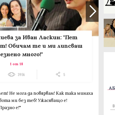
иева за Иван Ласкин: "Пет
ет! Обичам те и ми липсваш
езнено много!"
1 от 18
3956
5
АБ
пет! Не мога да повярвам! Как така минаха
ота ми без теб! Ужасяващо е!
разно е!"