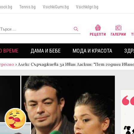
ocii.bg
Tennis.bg
VsichkiGumi.bg
VsichkiIgri.bg
РЕЦЕПТИ
ГАЛЕРИИ
Т
О ВРЕМЕ
ДАМА И БЕБЕ
МОДА И КРАСОТА
ЗДР
ересно
›
Алекс Сърчаджиева за Иван Ласкин: "Пет години Иване