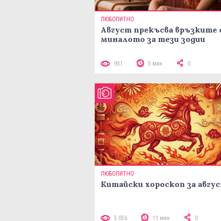
ЛЮБОПИТНО
Август прекъсва връзките 
миналото за тези зодии
931
5 мин
0
ЛЮБОПИТНО
Китайски хороскоп за авгу
5 056
11 мин
0