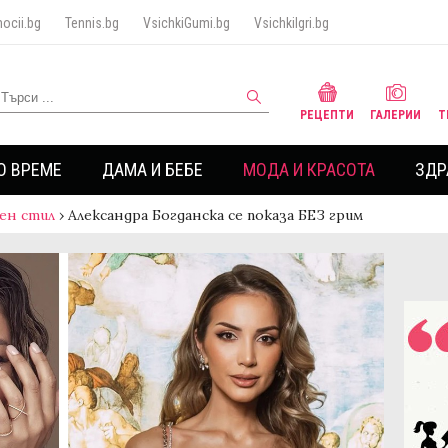
ocii.bg
Tennis.bg
VsichkiGumi.bg
VsichkiIgri.bg
РЕЦЕПТИ
ГАЛЕРИИ
Т
О ВРЕМЕ
ДАМА И БЕБЕ
МОДА И КРАСОТА
ЗДР
ен стил
›
Александра Богданска се показа БЕЗ грим