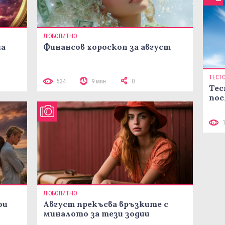
ЛЮБОПИТНО
на
Финансов хороскоп за август
ТЕСТ
534
9 мин
0
Тес
пос
ЛЮБОПИТНО
ои
Август прекъсва връзките с
миналото за тези зодии