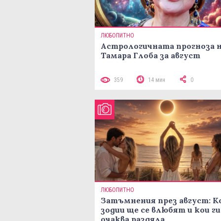
ЛЮБОПИТНО
Астрологичната прогноза 
Тамара Глоба за август
359
14 мин
0
ЛЮБОПИТНО
Затъмнения през август: К
зодии ще се влюбят и кои ги
очаква раздяла