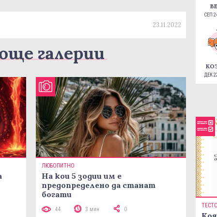
В
СЕП 24
23.11.2022
още галерии
КО
ДЕК 22
ЛЮБОПИТНО
а
На кои 5 зодии им е
предопределено да станат
богати
ТЕСТ
44
3 мин
0
Коя