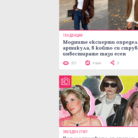
ТЕНДЕНЦИИ
Модните експерти определ
артикула, в който си струв
инвестирате тази есен
357
4 мин
0
ЗВЕЗДЕН СТИЛ