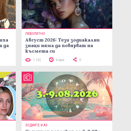
ЛЮБОПИТНО
иха
Август 2026: Тези зодиакални
а да
знаци няма да повярват на
късмета си
1 132
6 мин
0
ЗОДИИТЕ И АЗ