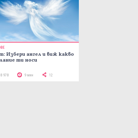
ОВЕ
т: Избери ангел и виж какво
лание ти носи
18 978
9 мин
12