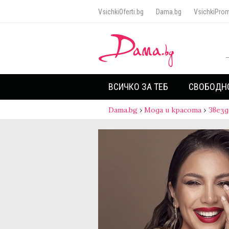
VsichkiOferti.bg
Dama.bg
VsichkiProm
ВСИЧКО ЗА ТЕБ
СВОБОДН
Dama.bg
›
Мода и красота
›
Звезд