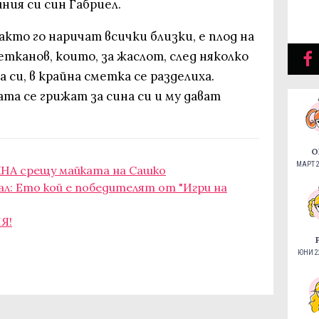
ния си син Габриел.
акто го наричат всички близки, е плод на
етканов, които, за жаслот, след няколко
 си, в крайна сметка се разделиха.
ата се грижат за сина си и му дават
О
МАРТ 2
НА срещу майката на Сашко
ал: Ето кой е победителят от "Игри на
Я!
ЮНИ 22