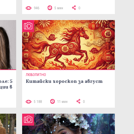
946
5 мин
0
ЛЮБОПИТНО
ле: 5
Китайски хороскоп за август
ции в
5 188
11 мин
0