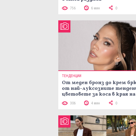
756
6 мин
0
ТЕНДЕНЦИИ
От меден бронз до крем брю
от най-луксозните тенден
цветовете за коса в края на
лятото
306
4 мин
0