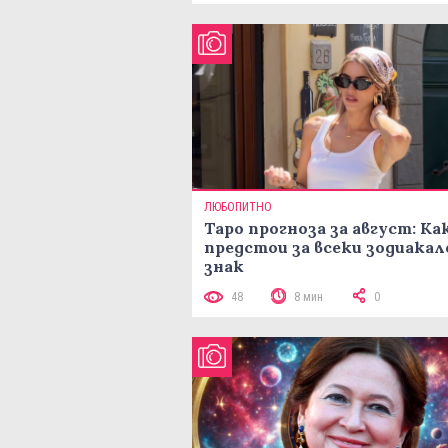
ЛЮБОПИТНО
Таро прогноза за август: Ка
предстои за всеки зодиакал
знак
48
8 мин
0