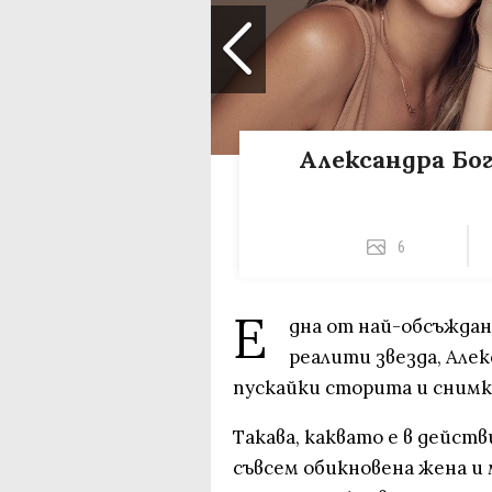
Александра Бог
6
Е
дна от най-обсъждан
реалити звезда, Алек
пускайки сторита и снимки
Такава, каквато е в действ
съвсем обикновена жена и 