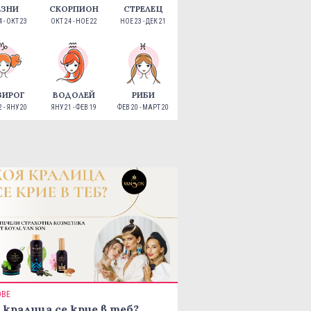
ЕЗНИ
СКОРПИОН
СТРЕЛЕЦ
 - ОКТ 23
ОКТ 24 - НОЕ 22
НОЕ 23 - ДЕК 21
ЗИРОГ
ВОДОЛЕЙ
РИБИ
 - ЯНУ 20
ЯНУ 21 - ФЕВ 19
ФЕВ 20 - МАРТ 20
ОВЕ
 кралица се крие в теб?