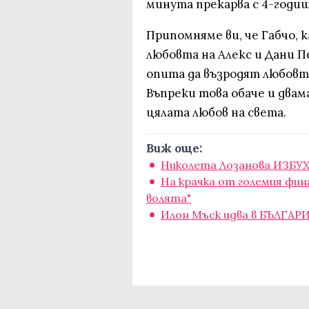
минута прекарва с 4-годиш
Припомняме ви, че Габчо, к
любовта на Алекс и Дани П
опита да възродят любовта
Въпреки това обаче и двам
цялата любов на света.
Виж още:
Николета Лозанова ИЗБУХ
На крачка от големия фин
волята"
Илон Мъск идва в БЪЛГАРИ