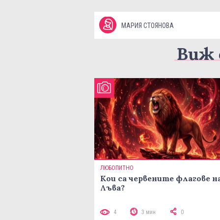
МАРИЯ СТОЯНОВА
Виж 
ЛЮБОПИТНО
Кои са червените флагове н
Лъва?
4
3 мин
0