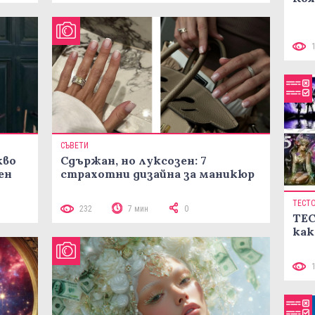
СЪВЕТИ
кво
Сдържан, но луксозен: 7
ен
страхотни дизайна за маникюр
ТЕСТ
232
7 мин
0
ТЕС
как