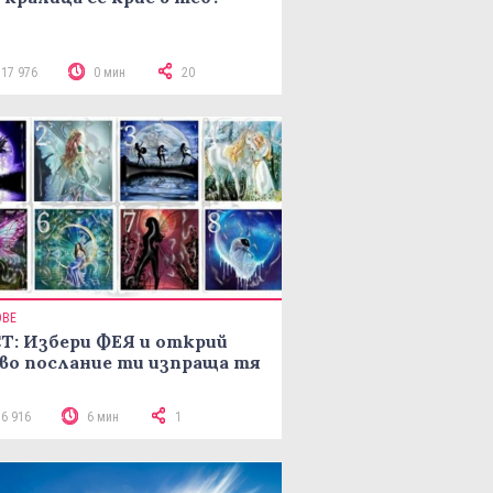
117 976
0 мин
20
ОВЕ
Т: Избери ФЕЯ и открий
во послание ти изпраща тя
16 916
6 мин
1