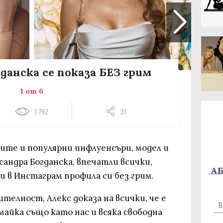
данска се показа БЕЗ грим
1 от 6
1792
31
ите и популярни инфлуенсъри, модел и
сандра Богданска, впечатли всички,
АБ
 в Инстаграм профила си без грим.
ителност, Алекс доказа на всички, че е
майка също като нас и всяка свободна