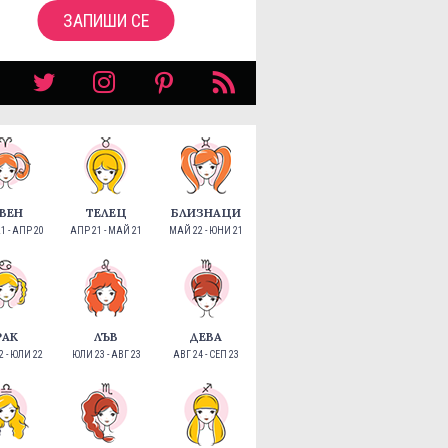
ЗАПИШИ СЕ
ВЕН
ТЕЛЕЦ
БЛИЗНАЦИ
1 - АПР 20
АПР 21 - МАЙ 21
МАЙ 22 - ЮНИ 21
РАК
ЛЪВ
ДЕВА
 - ЮЛИ 22
ЮЛИ 23 - АВГ 23
АВГ 24 - СЕП 23