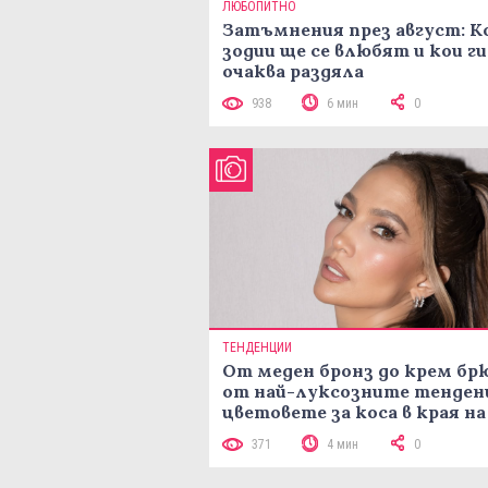
ЛЮБОПИТНО
Затъмнения през август: К
зодии ще се влюбят и кои ги
очаква раздяла
938
6 мин
0
ТЕНДЕНЦИИ
От меден бронз до крем брю
от най-луксозните тенден
цветовете за коса в края на
лятото
371
4 мин
0