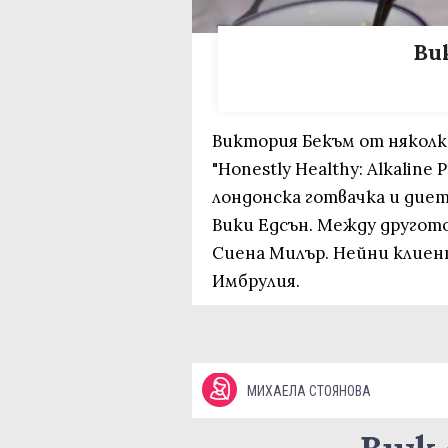
Ви
Виктория Бекъм от няколко
"Honestly Healthy: Alkalin
лондонска готвачка и ди
Вики Едсън. Между другото
Сиена Милър. Нейни клиен
Имбрулия.
МИХАЕЛА СТОЯНОВА