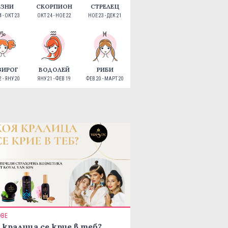
ЕЗНИ
СКОРПИОН
СТРЕЛЕЦ
 - ОКТ 23
ОКТ 24 - НОЕ 22
НОЕ 23 - ДЕК 21
ЗИРОГ
ВОДОЛЕЙ
РИБИ
 - ЯНУ 20
ЯНУ 21 - ФЕВ 19
ФЕВ 20 - МАРТ 20
ОВЕ
 кралица се крие в теб?