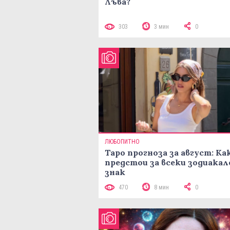
Лъва?
303
3 мин
0
ЛЮБОПИТНО
Таро прогноза за август: Ка
предстои за всеки зодиакал
знак
470
8 мин
0