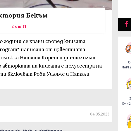
ктория Бекъм
2 от 11
 години се храни според книгата
e Program", написана от известната
етоложка Наташа Корет и диетологът
О
 авторката на книгата е полусестра на
МАРТ 2
ти включват Роби Уилямс и Натали
ЮНИ 22
04.05.2023