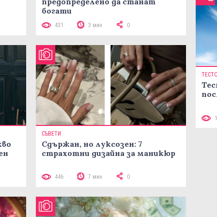
предопределено да станат
богати
431
3 мин
0
ТЕСТ
Тес
пос
СЪВЕТИ
кво
Сдържан, но луксозен: 7
ен
страхотни дизайна за маникюр
446
7 мин
0