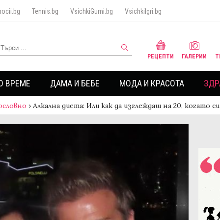
ocii.bg
Tennis.bg
VsichkiGumi.bg
VsichkiIgri.bg
РЕЦЕПТИ
ГАЛЕРИИ
Т
О ВРЕМЕ
ДАМА И БЕБЕ
МОДА И КРАСОТА
ЗДР
ословно
›
Алкална диета: Или как да изглеждаш на 20, когато си