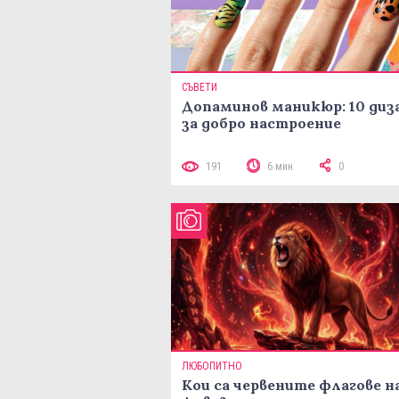
СЪВЕТИ
Допаминов маникюр: 10 диз
за добро настроение
191
6 мин
0
ЛЮБОПИТНО
Кои са червените флагове н