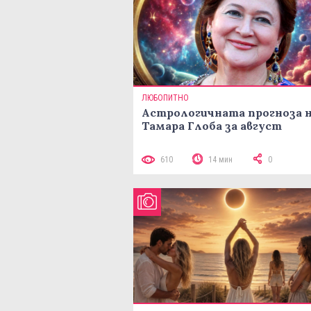
ЛЮБОПИТНО
Астрологичната прогноза 
Тамара Глоба за август
610
14 мин
0