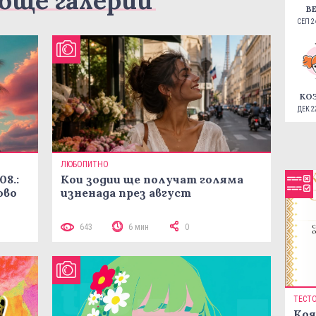
още галерии
В
СЕП 24
КО
ДЕК 22
ЛЮБОПИТНО
08.:
Кои зодии ще получат голяма
ово
изненада през август
643
6 мин
0
ТЕСТ
Коя