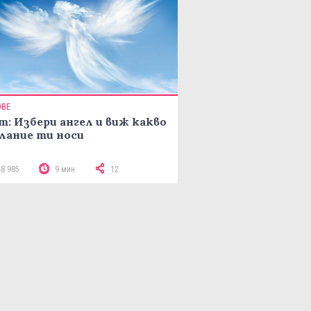
ОВЕ
т: Избери ангел и виж какво
лание ти носи
18 985
9 мин
12