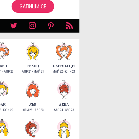
ЗАПИШИ СЕ
ВЕН
ТЕЛЕЦ
БЛИЗНАЦИ
1 - АПР 20
АПР 21 - МАЙ 21
МАЙ 22 - ЮНИ 21
РАК
ЛЪВ
ДЕВА
 - ЮЛИ 22
ЮЛИ 23 - АВГ 23
АВГ 24 - СЕП 23