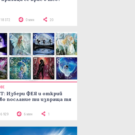
118 372
0 мин
20
ОВЕ
Т: Избери ФЕЯ и открий
во послание ти изпраща тя
16 929
6 мин
1