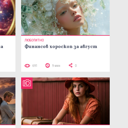
ЛЮБОПИТНО
на
Финансов хороскоп за август
691
9 мин
0