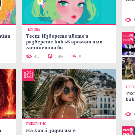
ТЕСТОВЕ
айна
Тест: Изберете цвете и
разберете какъв аромат има
личността ви
435
5 мин
0
ТЕСТ
ТЕС
как
ЛЮБОПИТНО
а
На кои 5 зодии им е