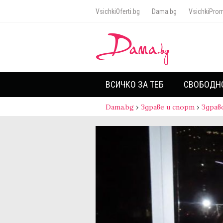
VsichkiOferti.bg
Dama.bg
VsichkiProm
ВСИЧКО ЗА ТЕБ
СВОБОДН
Dama.bg
›
Здраве и спорт
›
Здрав