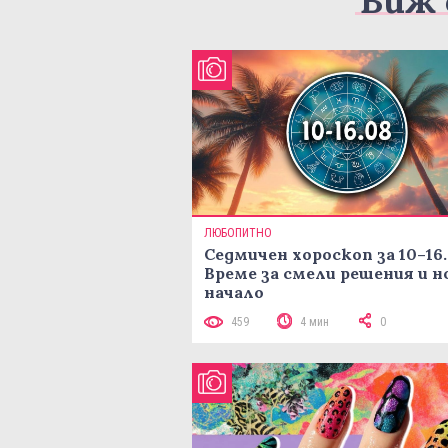
Виж 
ЛЮБОПИТНО
Седмичен хороскоп за 10–16.
Време за смели решения и н
начало
459
4 мин
0