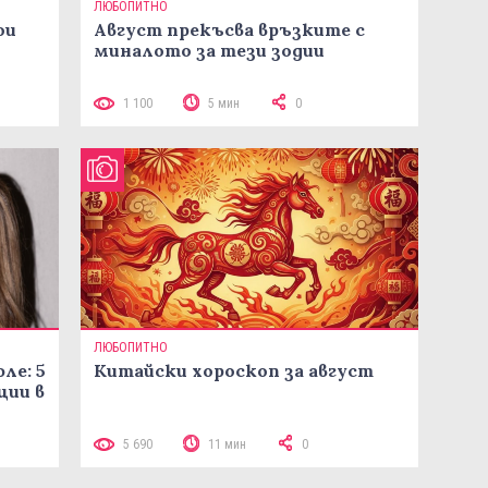
ЛЮБОПИТНО
ои
Август прекъсва връзките с
миналото за тези зодии
1 100
5 мин
0
ЛЮБОПИТНО
ле: 5
Китайски хороскоп за август
ции в
5 690
11 мин
0