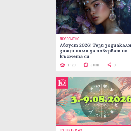
ЛЮБОПИТНО
Август 2026: Тези зодиакал
знаци няма да повярват на
късмета си
1 120
6 мин
0
ЗОДИИТЕ И АЗ