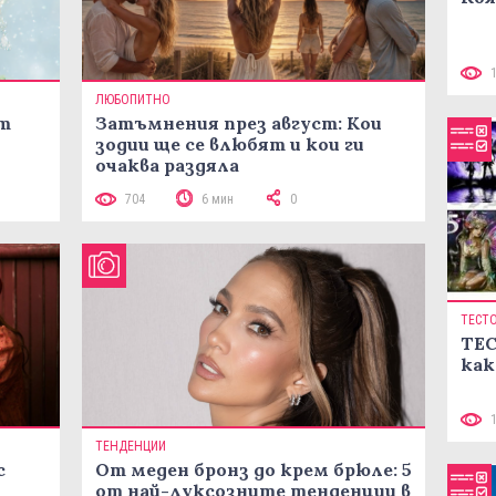
ЛЮБОПИТНО
ст
Затъмнения през август: Кои
зодии ще се влюбят и кои ги
очаква раздяла
704
6 мин
0
ТЕСТ
ТЕС
как
ТЕНДЕНЦИИ
с
От меден бронз до крем брюле: 5
от най-луксозните тенденции в