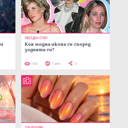
ЗВЕЗДЕН СТИЛ
ни
Коя модна икона си според
зодията си?
534
7 мин
0
ТЕНДЕНЦИИ