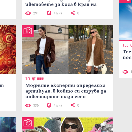
цветовете за коса в края на
лятото
291
4 мин
0
ТЕСТ
Тес
пос
ТЕНДЕНЦИИ
ст
Модните експерти определиха
артикула, в който си струва да
инвестирате тази есен
336
4 мин
0