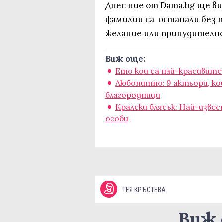
Днес ние от Dama.bg ще ви
фамилии са останали без 
желание или принудително
Виж още:
Ето кои са най-красивите
Любопитно: 9 актьори, ко
благородници
Кралски блясък: Най-изве
особи
ТЕЯ КРЪСТЕВА
Виж 