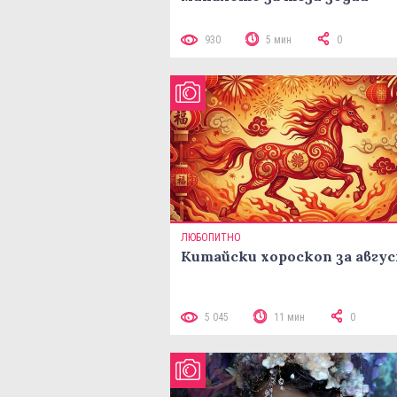
930
5 мин
0
ЛЮБОПИТНО
Китайски хороскоп за авгу
5 045
11 мин
0