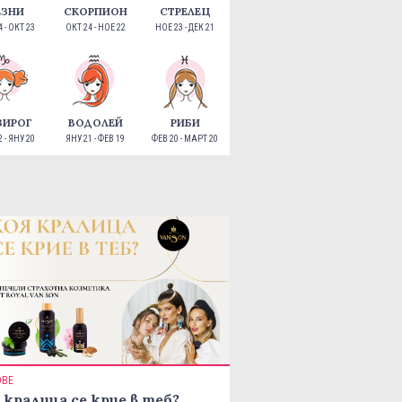
ЕЗНИ
СКОРПИОН
СТРЕЛЕЦ
 - ОКТ 23
ОКТ 24 - НОЕ 22
НОЕ 23 - ДЕК 21
ЗИРОГ
ВОДОЛЕЙ
РИБИ
 - ЯНУ 20
ЯНУ 21 - ФЕВ 19
ФЕВ 20 - МАРТ 20
ОВЕ
 кралица се крие в теб?