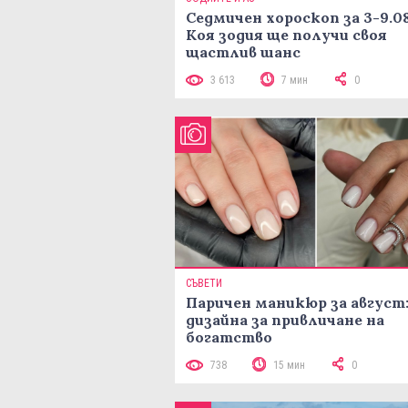
Седмичен хороскоп за 3-9.08
Коя зодия ще получи своя
щастлив шанс
3 613
7 мин
0
СЪВЕТИ
Паричен маникюр за август:
дизайна за привличане на
богатство
738
15 мин
0