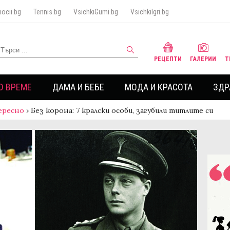
ocii.bg
Tennis.bg
VsichkiGumi.bg
VsichkiIgri.bg
РЕЦЕПТИ
ГАЛЕРИИ
Т
О ВРЕМЕ
ДАМА И БЕБЕ
МОДА И КРАСОТА
ЗДР
ересно
›
Без корона: 7 кралски особи, загубили титлите си