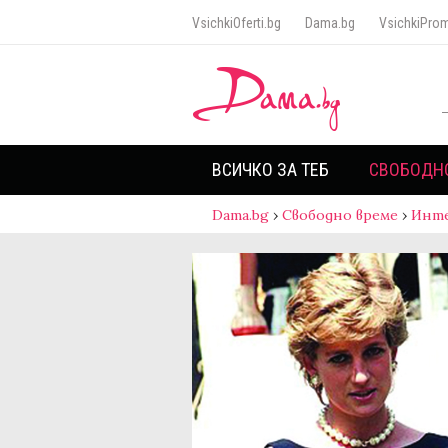
VsichkiOferti.bg
Dama.bg
VsichkiProm
ВСИЧКО ЗА ТЕБ
СВОБОДН
Dama.bg
›
Свободно време
›
Инт