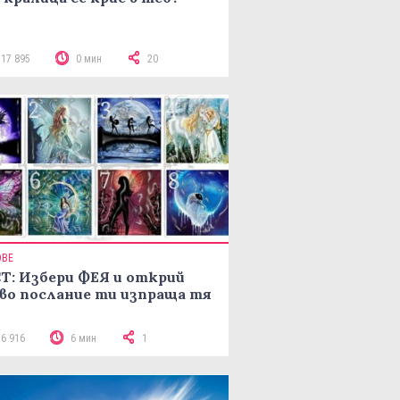
117 895
0 мин
20
ОВЕ
Т: Избери ФЕЯ и открий
во послание ти изпраща тя
16 916
6 мин
1