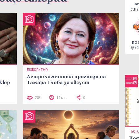
В
СЕП 24
КО
ДЕК 22
ЛЮБОПИТНО
Астрологичната прогноза на
икюр
Тамара Глоба за август
283
14 мин
0
ТЕСТ
Коя