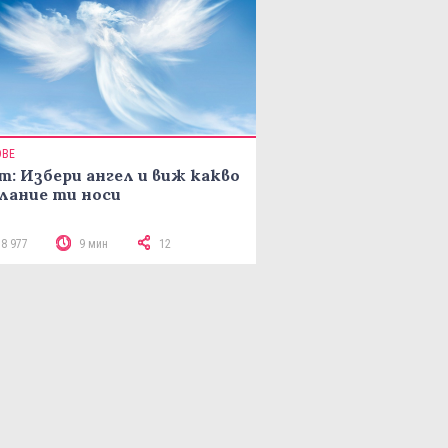
ОВЕ
т: Избери ангел и виж какво
лание ти носи
18 977
9 мин
12