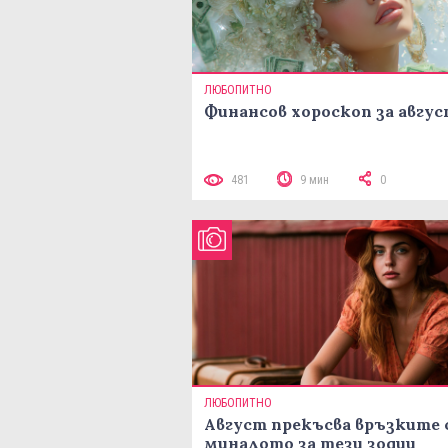
ЛЮБОПИТНО
Финансов хороскоп за авгу
481
9 мин
0
ЛЮБОПИТНО
Август прекъсва връзките 
миналото за тези зодии