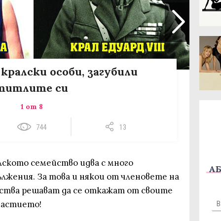
7 кралски особи, загубили
титлите си
1 от 8
744
13
лското семейство идва с много
АБ
лжения. За това и някои от членовете на
ства решават да се откажат от своите
щастието!