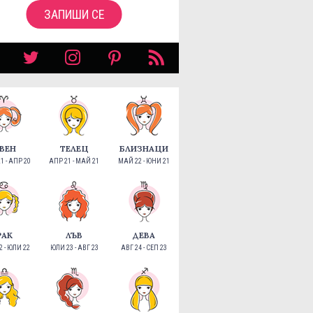
ЗАПИШИ СЕ
ВЕН
ТЕЛЕЦ
БЛИЗНАЦИ
1 - АПР 20
АПР 21 - МАЙ 21
МАЙ 22 - ЮНИ 21
РАК
ЛЪВ
ДЕВА
 - ЮЛИ 22
ЮЛИ 23 - АВГ 23
АВГ 24 - СЕП 23