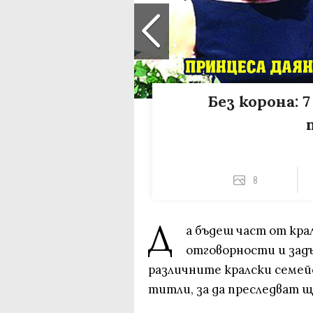
Без корона: 
8
Д
а бъдеш част от кра
отговорности и задъ
различните кралски семей
титли, за да преследват 