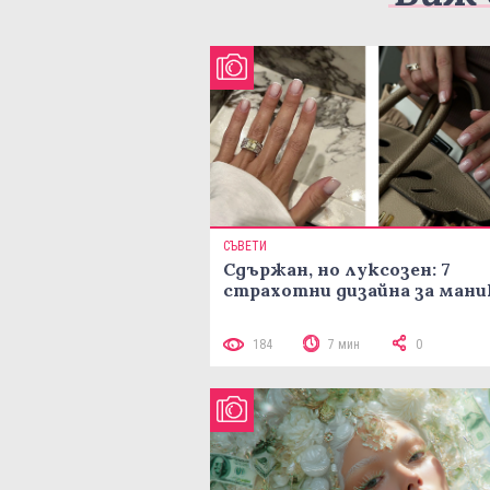
СЪВЕТИ
Сдържан, но луксозен: 7
страхотни дизайна за ман
184
7 мин
0