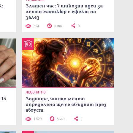
.:
Златен час: 7 шикозни идеи за
летен маникюр с ефект на
залез
694
3 мин
0
ЛЮБОПИТНО
 15
Зодиите, чиито мечти
определено ще се сбъднат през
август
1 529
6 мин
0