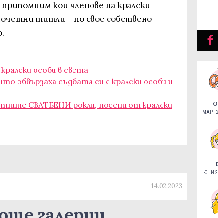
 припомним кои членове на кралски
почетни титли – по свое собствено
.
 кралски особи в света
ито обвързаха съдбата си с кралски особи и
стните СВАТБЕНИ рокли, носени от кралски
О
МАРТ 2
ЮНИ 22
14.02.2023
още галерии