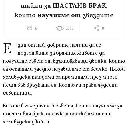
тайни за ЩАСТЛИВ БРАК,
които научихме от звездите
6
2600
0
Е
дин от най-добрите начини да се
подготвите за брачния живот е да
получите съвет от вдъхновяващи двойки, които
са останали заедно независимо от всичко. Някои
холивудски тандеми са преминали през много
неща във връзката си, което ги прави чудесни
съветници.
Вижте в галерията 5 съвета, които научихме за
щастливия брак, от някои от любимите ни
холивудски двойки.