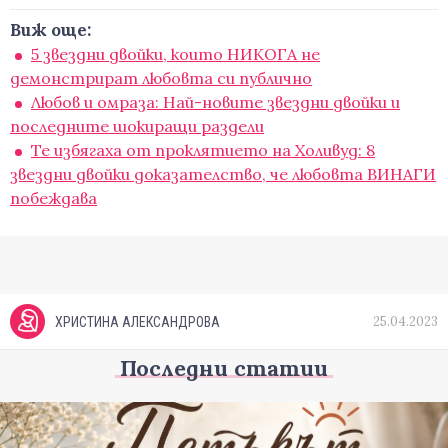
Виж още:
5 звездни двойки, които НИКОГА не
демонстрират любовта си публично
Любов и омраза: Най-новите звездни двойки и
последните шокиращи раздели
Те избягаха от проклятието на Холивуд: 8
звездни двойки доказателство, че любовта ВИНАГИ
побеждава
25.04.2023
ХРИСТИНА АЛЕКСАНДРОВА
Последни статии