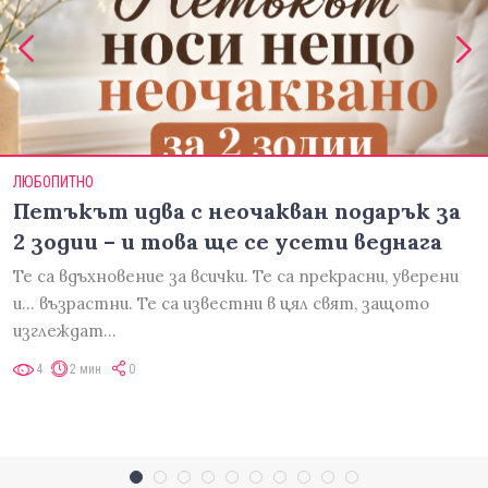
ЛЮБОПИТНО
Петъкът идва с неочакван подарък за
2 зодии – и това ще се усети веднага
Те са вдъхновение за всички. Те са прекрасни, уверени
и... възрастни. Те са известни в цял свят, защото
изглеждат…
4
2 мин
0