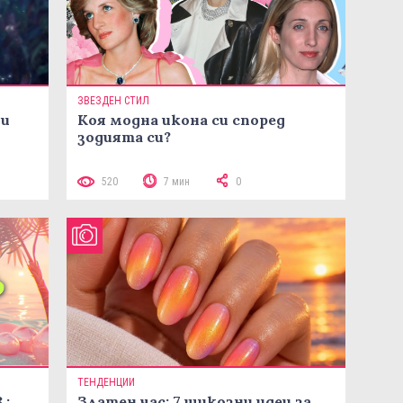
ЗВЕЗДЕН СТИЛ
ни
Коя модна икона си според
зодията си?
520
7 мин
0
ТЕНДЕНЦИИ
.:
Златен час: 7 шикозни идеи за