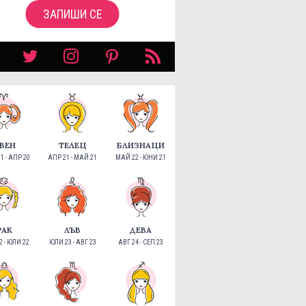
ЗАПИШИ СЕ
ВЕН
ТЕЛЕЦ
БЛИЗНАЦИ
1 - АПР 20
АПР 21 - МАЙ 21
МАЙ 22 - ЮНИ 21
РАК
ЛЪВ
ДЕВА
 - ЮЛИ 22
ЮЛИ 23 - АВГ 23
АВГ 24 - СЕП 23