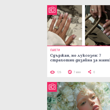
СЪВЕТИ
Сдържан, но луксозен: 7
страхотни дизайна за ман
126
7 мин
0