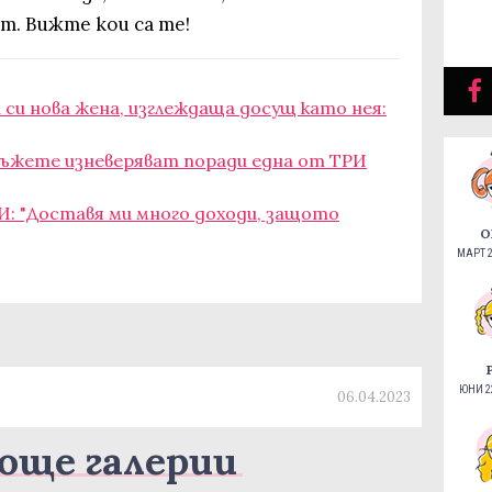
ат. Вижте кои са те!
 си нова жена, изглеждаща досущ като нея:
жете изневеряват поради една от ТРИ
И: "Доставя ми много доходи, защото
О
МАРТ 2
ЮНИ 22
06.04.2023
още галерии