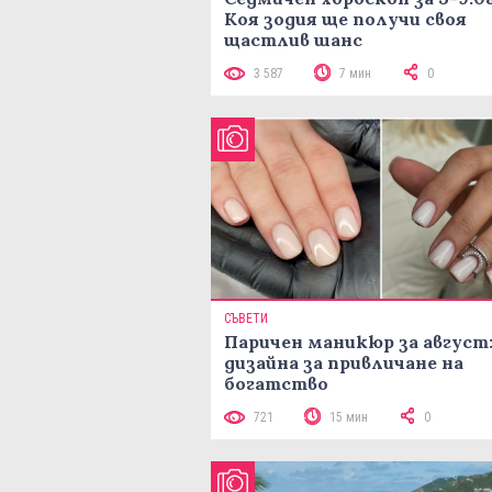
Коя зодия ще получи своя
щастлив шанс
3 587
7 мин
0
СЪВЕТИ
Паричен маникюр за август:
дизайна за привличане на
богатство
721
15 мин
0