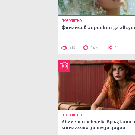
ЛЮБОПИТНО
Финансов хороскоп за авгу
415
9 мин
0
ЛЮБОПИТНО
Август прекъсва връзките 
миналото за тези зодии