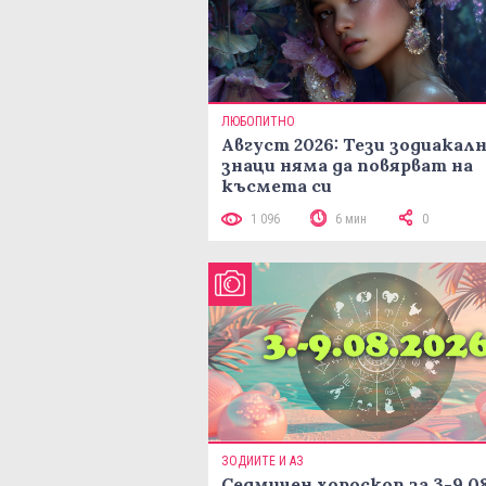
ЛЮБОПИТНО
Август 2026: Тези зодиакал
знаци няма да повярват на
късмета си
1 096
6 мин
0
ЗОДИИТЕ И АЗ
Седмичен хороскоп за 3-9.08