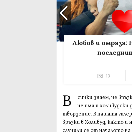
Любов и омраза: 
последни
13
В
сички знаем, че връз
че има и холивудски
твърдение. В нашата гале
връзки в Холивуд, както и
случили се от началото на 