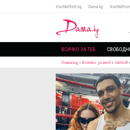
VsichkiOferti.bg
Dama.bg
VsichkiProm
ВСИЧКО ЗА ТЕБ
СВОБОДН
Dama.bg
›
Всичко за теб
›
Любов