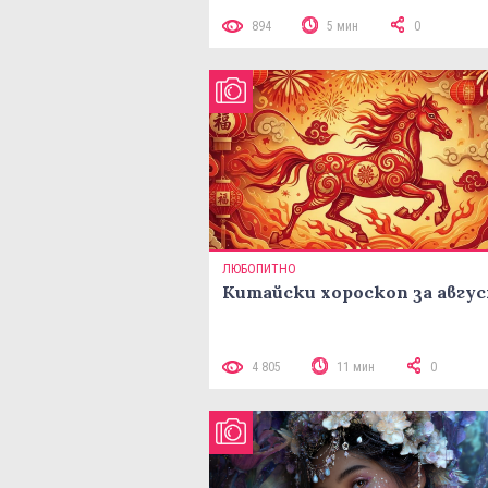
894
5 мин
0
ЛЮБОПИТНО
Китайски хороскоп за авгу
4 805
11 мин
0