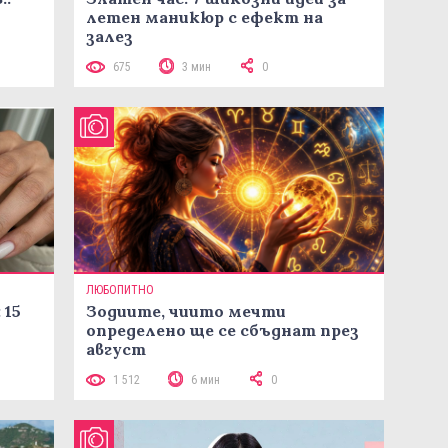
летен маникюр с ефект на
залез
675
3 мин
0
ЛЮБОПИТНО
 15
Зодиите, чиито мечти
определено ще се сбъднат през
август
1 512
6 мин
0