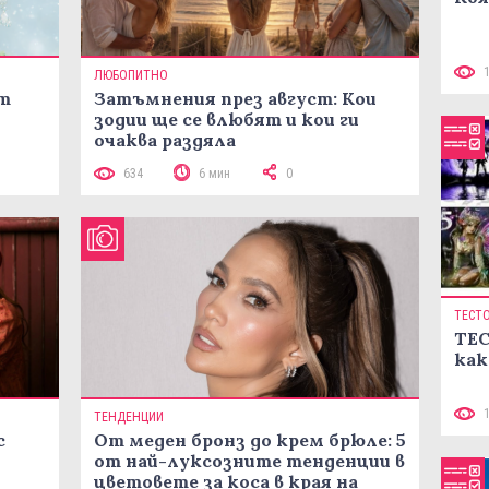
ЛЮБОПИТНО
ст
Затъмнения през август: Кои
зодии ще се влюбят и кои ги
очаква раздяла
634
6 мин
0
ТЕСТ
ТЕС
как
ТЕНДЕНЦИИ
с
От меден бронз до крем брюле: 5
от най-луксозните тенденции в
цветовете за коса в края на