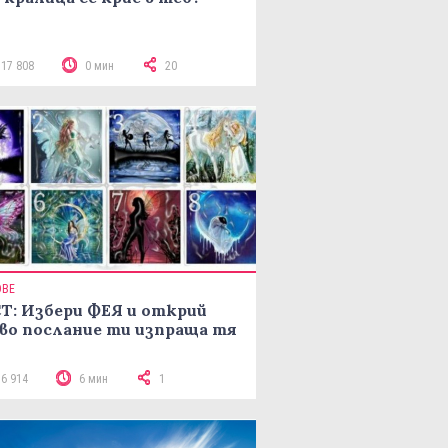
117 808
0 мин
20
ОВЕ
Т: Избери ФЕЯ и открий
во послание ти изпраща тя
16 914
6 мин
1