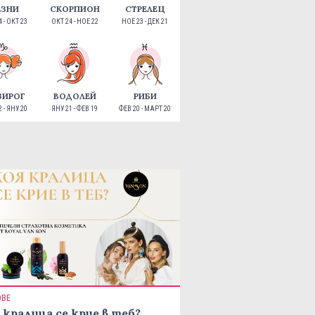
ЕЗНИ
СКОРПИОН
СТРЕЛЕЦ
 - ОКТ 23
ОКТ 24 - НОЕ 22
НОЕ 23 - ДЕК 21
ЗИРОГ
ВОДОЛЕЙ
РИБИ
 - ЯНУ 20
ЯНУ 21 - ФЕВ 19
ФЕВ 20 - МАРТ 20
ОВЕ
 кралица се крие в теб?