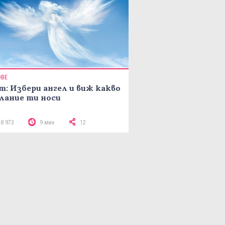
ОВЕ
т: Избери ангел и виж какво
лание ти носи
18 973
9 мин
12