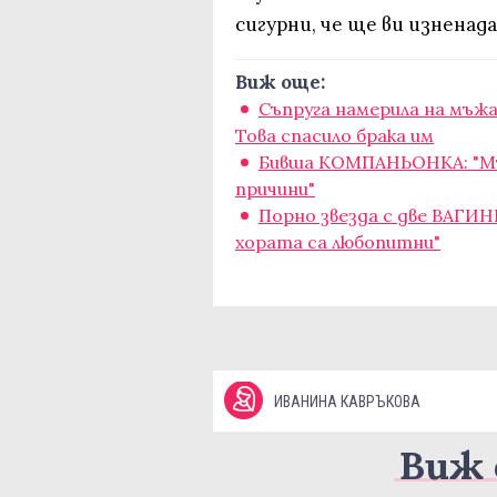
сигурни, че ще ви изненад
Виж още:
Съпруга намерила на мъжа
Това спасило брака им
Бивша КОМПАНЬОНКА: "Мъ
причини"
Порно звезда с две ВАГИН
хората са любопитни"
ИВАНИНА КАВРЪКОВА
Виж 