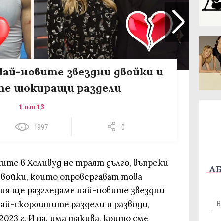
Най-новите звездни двойки и
те шокиращи раздели
1 от 13
1997
0
ките в Холивуд не траят дълго, въпреки
АБ
 двойки, които опровергават това
рия ще разгледаме най-новите звездни
 най-скорошните раздели и разводи,
2023 г. И да, има такива, които сме