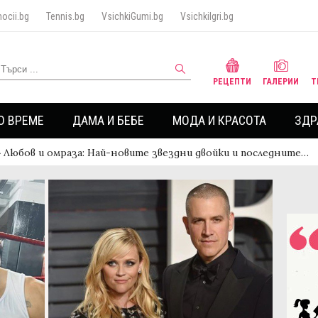
ocii.bg
Tennis.bg
VsichkiGumi.bg
VsichkiIgri.bg
РЕЦЕПТИ
ГАЛЕРИИ
Т
О ВРЕМЕ
ДАМА И БЕБЕ
МОДА И КРАСОТА
ЗДР
›
Любов и омраза: Най-новите звездни двойки и последните…