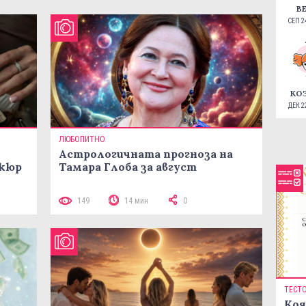
В
СЕП 24
КО
ДЕК 22
ЛЮБОПИТНО
Астрологичната прогноза на
икюр
Тамара Глоба за август
149
14 мин
0
ТЕСТ
Коя