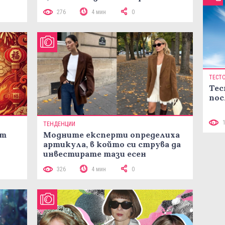
лятото
276
4 мин
0
ТЕСТ
Тес
пос
ТЕНДЕНЦИИ
ст
Модните експерти определиха
артикула, в който си струва да
инвестирате тази есен
326
4 мин
0