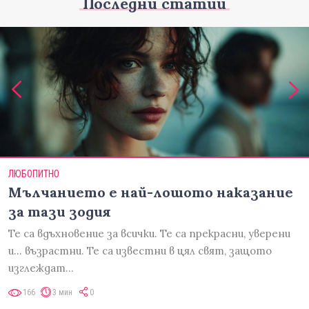
Последни статии
ЛЮБОПИТНО
Мълчанието е най-лошото наказание
за тази зодия
Те са вдъхновение за всички. Те са прекрасни, уверени
и... възрастни. Те са известни в цял свят, защото
изглеждат…
166
3 мин
0