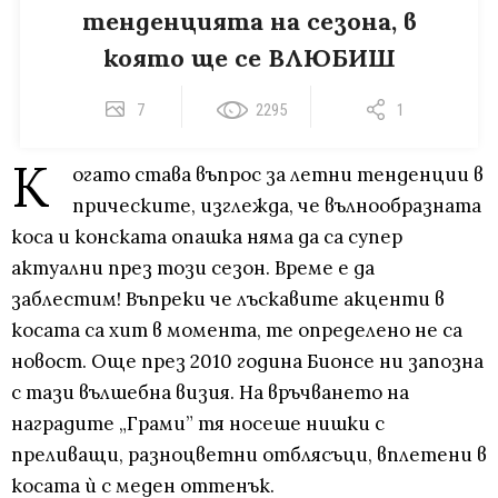
тенденцията на сезона, в
която ще се ВЛЮБИШ
7
2295
1
К
огато става въпрос за летни тенденции в
прическите, изглежда, че вълнообразната
коса и конската опашка няма да са супер
актуални през този сезон. Време е да
заблестим! Въпреки че лъскавите акценти в
косата са хит в момента, те определено не са
новост. Още през 2010 година Бионсе ни запозна
с тази вълшебна визия. На връчването на
наградите „Грами” тя носеше нишки с
преливащи, разноцветни отблясъци, вплетени в
косата ѝ с меден оттенък.