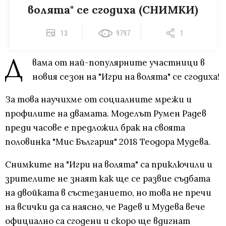
волята" се сгодиха (СНИМКИ)
13
9797
1
Д
вама от най-популярните участници в
новия сезон на "Игри на волята" се сгодиха!
За това научихме от социалните мрежи и
профилите на двамата. Моделът Румен Радев
преди часове е предложил брак на своята
половинка "Мис България" 2018 Теодора Мудева.
Снимките на "Игри на волята" са приключили и
зрителите не знаят как ще се развие съдбата
на двойката в състезанието, но това не пречи
на всички да са наясно, че Радев и Мудева вече
официално са сгодени и скоро ще вдигнат