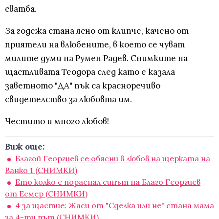
сватба.
За годежа стана ясно от клипче, качено от
приятели на влюбените, в което се чуват
милите думи на Румен Радев. Снимките на
щастливата Теодора след като е казала
заветното "ДА" пък са красноречиво
свидетелство за любовта им.
Честито и много любов!
Виж още:
Благой Георгиев се обясни в любов на щерката на
Ванко 1 (СНИМКИ)
Ето колко е пораснал синът на Благо Георгиев
от Есмер (СНИМКИ)
4 за щастие: Жаси от "Сделка или не" стана мама
за 4-ти път (СНИМКИ)