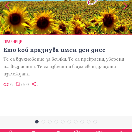
ПРАЗНИЦИ
Ето кой празнува имен ден днес
Те са вдъхновение за всички. Те са прекрасни, уверени
и... възрастни. Те са известни в цял свят, защото
изглеждат…
75
2 мин
0