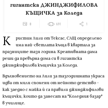
гигантска ДЖИНДЖИФИЛОВА
КЪЩИЧКА за Коледа
8
691
1
К
ристин Лили от Тексас, САЩ определено
има най-светлата къща в квартала за
празниците тази година. Креативната дама
реши да превърна дома си в гигантска
джинджифилова къщичка за Коледа.
Вдъхновението на Лили за тазгодишната украса
идва от мили спомени от нейното детство -
как заедно с майка ѝ са правили джинджифилови
къщички, които да занесат на "Коледния базар"
в училище.