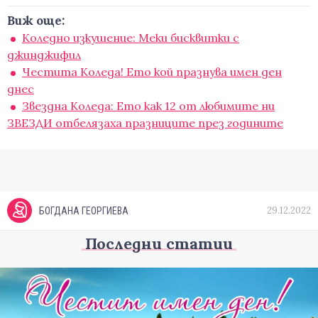
Виж още:
Коледно изкушение: Меки бисквитки с
джинджифил
Честита Коледа! Ето кой празнува имен ден
днес
Звездна Коледа: Ето как 12 от любимите ни
ЗВЕЗДИ отбелязаха празниците през годините
29.12.2022
БОГДАНА ГЕОРГИЕВА
Последни статии