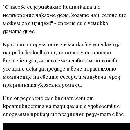
"С часове съзерцавахме къщичката и с
нетърпение чакахме деня, когато най-сетне ще
можем да я изядем!" - спомня си с усмивка
дамата днес.
Кристин споделя още, че майка ѝ е успявала да
направи всеки ваканционния сезон просто
вълшебен за цялото семейство. Именно това
усещане иска да предаде и вече порасналото
момиченце на своите съседи и минувачи, чрез
празничната украса на дома си.
Ние определено сме впечатлени от
креативността на тази дама и с удоволствие
споделяме приказния празничен резултат с вас.