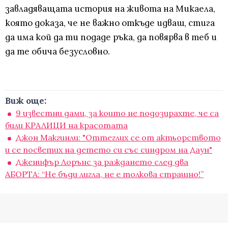
завладяващата история на живота на Микаела,
която доказа, че не важно откъде идваш, стига
да има кой да ти подаде ръка, да повярва в теб и
да те обича безусловно.
Виж още:
9 известни дами, за които не подозирахте, че са
били КРАЛИЦИ на красотата
Джон Макгинли: "Оттеглих се от актьорството
и се посветих на детето си със синдром на Даун"
Дженифър Лорънс за раждането след два
АБОРТА: “Не бъди лигла, не е толкова страшно!”