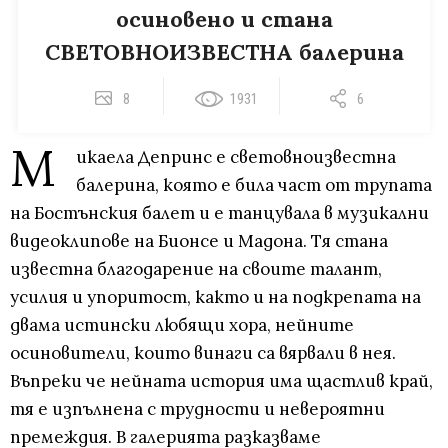
осиновено и стана
СВЕТОВНОИЗВЕСТНА балерина
8
1931
6
М
икаела Депринс е световноизвестна
балерина, която е била част от трупата
на Бостънския балет и е танцувала в музикални
видеоклипове на Бионсе и Мадона. Тя стана
известна благодарение на своите талант,
усилия и упоритост, както и на подкрепата на
двама истински любящи хора, нейните
осиновители, които винаги са вярвали в нея.
Въпреки че нейната история има щастлив край,
тя е изпълнена с трудности и невероятни
премеждия. В галерията разказваме