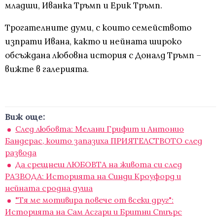
младши, Иванка Тръмп и Ерик Тръмп.
Трогателните думи, с които семейството
изпрати Ивана, както и нейната широко
обсъждана любовна история с Доналд Тръмп –
вижте в галерията.
Виж още:
След любовта: Мелани Грифит и Антонио
Бандерас, които запазиха ПРИЯТЕЛСТВОТО след
развода
Да срещнеш ЛЮБОВТА на живота си след
РАЗВОДА: Историята на Синди Кроуфорд и
нейната сродна душа
"Тя ме мотивира повече от всеки друг":
Историята на Сам Асгари и Бритни Спиърс