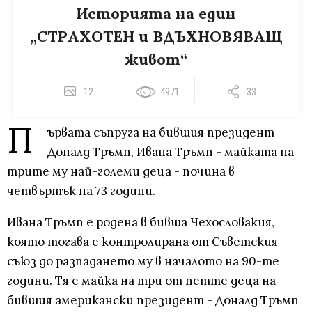
Историята на един
„СТРАХОТЕН и ВДЪХНОВЯВАЩ
живот“
12
4971
33
П
ървата съпруга на бившия президент
Доналд Тръмп, Ивана Тръмп - майката на
трите му най-големи деца - почина в
четвъртък на 73 години.
Ивана Тръмп е родена в бивша Чехословакия,
която тогава е контролирана от Съветския
съюз до разпадането му в началото на 90-те
години. Тя е майка на три от петте деца на
бившия американски президент - Доналд Тръмп